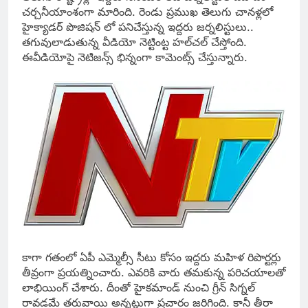
చ‌ర్చ‌నీయాంశంగా మారింది. రెండు ప్ర‌ముఖ తెలుగు చాన‌ళ్ల‌లో
హైక్యాడ‌ర్ పొజిష‌న్ లో ప‌నిచేస్తున్న‌ ఇద్ద‌రు జ‌ర్న‌లిస్టులు..
త‌గువులాడుతున్న వీడియో నెట్టింట్ట హ‌ల్‌చ‌ల్ చేస్తోంది.
ఈవీడియోపై నెటిజ‌న్స్ భిన్నంగా కామెంట్స్ చేస్తున్నారు.
కాగా గ‌తంలో ఏపీ ఎమ్మెల్సీ సీటు కోసం ఇద్ద‌రు మ‌హిళ రిపొర్ట‌ర్లు
తీవ్రంగా ప్ర‌య‌త్నించారు. ఎవ‌రికి వారు త‌మకున్న ప‌రిచ‌యాల‌తో
లాభియింగ్ చేశారు. దీంతో హైక‌మాండ్ నుంచి గ్రీన్ సిగ్న‌ల్
రావ‌డ‌మే త‌రువాయి అన్నట్లుగా ప్ర‌చారం జ‌రిగింది. కానీ తీరా