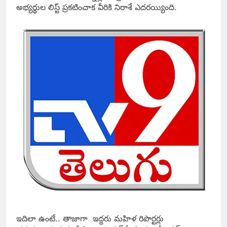
అభ్య‌ర్థుల లిస్ట్ ప్ర‌క‌టించాక వీరికి నిరాశే ఎద‌ర‌య్యింది.
ఇదిలా ఉంటే.. తాజాగా ఇద్ద‌రు మ‌హిళ రిపొర్ట‌ర్లు