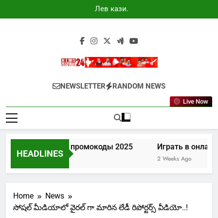
Skip
Лев казино
to
промокоды
2025
content
Newsminute24
Get All Updated Telugu News
NEWSLETTER
RANDOM NEWS
Live Now
Лев казино промокоды 2025
Играть в онлайн 
HEADLINES
7 Days Ago
2 Weeks Ago
Home
News
సోషల్ మీడియాలో వైరల్ గా మారిన లేడీ రిపోర్టర్స్ వీడియో..!