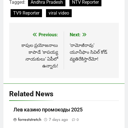
Tagged:
Andhra Pradesh
NTV Reporter
TV9 Reporter
viral video
Previous:
Next:
Post
navigation
కాపుల ప్రయోజనాలు
‘రామోజీరావు’
కాపాడే ‘కాపయ్య
యూనీఫాం సివిల్‌ కోడ్‌
నాయకులు’ ఏపీలో
వ్యతిరేకిస్తారేమో!
ఉన్నారు!
Related News
Лев казино промокоды 2025
forreststretch
7 days ago
0