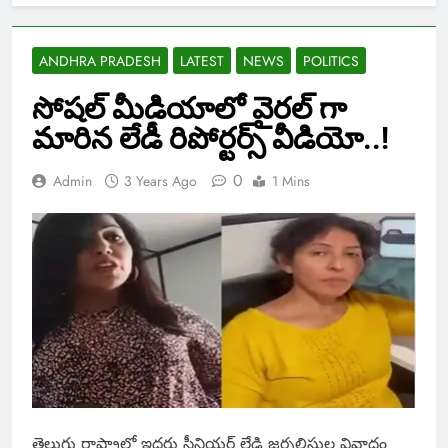
ANDHRA PRADESH
LATEST
NEWS
POLITICS
సోషల్ మీడియాలో వైరల్ గా
మారిన లేడీ రిపోర్టర్స్ వీడియో..!
0
Admin
3 Years Ago
1 Mins
తెలుగు రాష్ట్రాల్లో ఇద్ద‌రు సీనియ‌ర్ లేడి జ‌ర్న‌లిస్టుల వివాదం