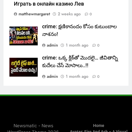
Играть в онлайн казино Лев
matthewmargaret
2 weeks ago
0
crime: క్షణికానందం కోసం కుటుంబాల
నాశనం!
admin
1 month ago
0
crime: ఒక్క క్లిక్‌తో మొదలై… జీవితాన్ని
కుదేలు చేసే మోసాలు..!!
admin
1 month ago
0
Newsmatic - News
Home
Avatar: Fire And Ash – A Visual