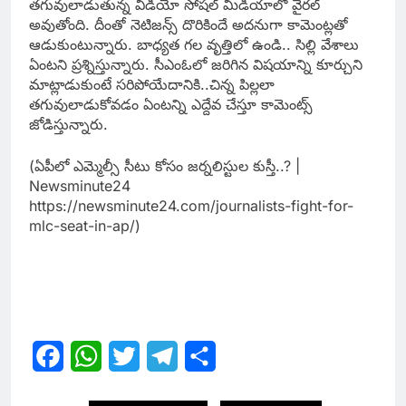
త‌గువులాడుతున్న వీడియో సోష‌ల్ మీడియాలో వైర‌ల్
అవుతోంది. దీంతో నెటిజ‌న్స్ దొరికిందే అద‌నుగా కామెంట్ల‌తో
ఆడుకుంటున్నారు. బాధ్య‌త గ‌ల వృత్తిలో ఉండి.. సిల్లి వేశాలు
ఏంట‌ని ప్ర‌శ్నిస్తున్నారు. సీఎంఓలో జ‌రిగిన విష‌యాన్ని కూర్చుని
మాట్లాడుకుంటే స‌రిపోయేదానికి..చిన్న పిల్లలా
త‌గువులాడుకోవ‌డం ఏంట‌న్ని ఎద్దేవ చేస్తూ కామెంట్స్
జోడిస్తున్నారు.
(ఏపీలో ఎమ్మెల్సీ సీటు కోసం జ‌ర్న‌లిస్టుల కుస్తీ..? |
Newsminute24
https://newsminute24.com/journalists-fight-for-
mlc-seat-in-ap/)
Facebook
WhatsApp
Twitter
Telegram
Share