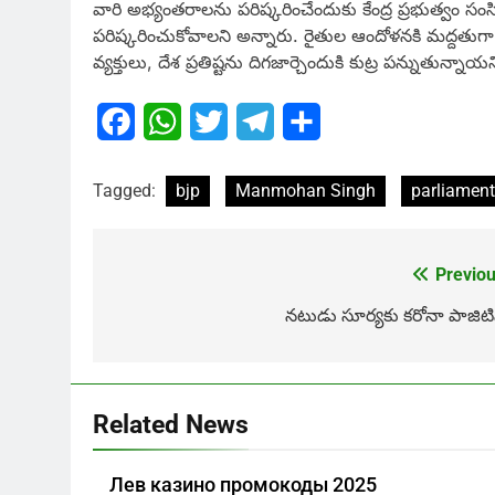
వారి అభ్యంతరాలను పరిష్కరించేందుకు కేంద్ర ప్రభుత్వం సంసిద
పరిష్కరించుకోవాలని అన్నారు. రైతుల ఆందోళనకి మద్దతుగా స
వ్యక్తులు, దేశ ప్రతిష్టను దిగజార్చెందుకి కుట్ర పన్నుతున్
Facebook
WhatsApp
Twitter
Telegram
Share
Tagged:
bjp
Manmohan Singh
parliament
Previou
Post
navigation
నటుడు సూర్యకు కరోనా పాజిటివ
Related News
Лев казино промокоды 2025