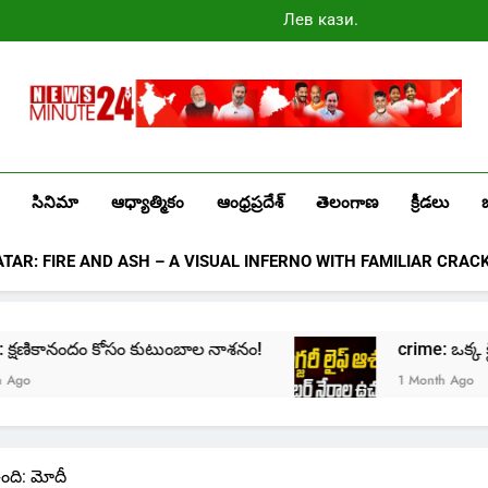
Лев казино
промокоды
2025
Newsminute24
Get All Updated Telugu News
సినిమా
ఆధ్యాత్మికం
ఆంధ్రప్రదేశ్
తెలంగాణ
క్రీడలు
ATAR: FIRE AND ASH – A VISUAL INFERNO WITH FAMILIAR CRAC
క్షణికానందం కోసం కుటుంబాల నాశనం!
crime: ఒక్క క్లిక్‌తో
1 Month Ago
ఉంది: మోదీ