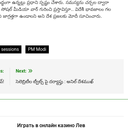
్ధంగా ఉన్నట్లు ప్రధాని స్పష్టం చేశారు. సమస్యను చర్చల ద్వారా
ోషల్ మీడియా వార్ గురించి ప్రస్తావిస్తూ.. విదేశీ భావజాలం గల
నాయని జాగ్రత్తగా ఉండాలని అని దేశ ప్రజలకు మోదీ సూచించారు.
 sessions
PM Modi
s:
Next:
్!
సెలెబ్రిటీల ట్వీట్స్ పై దర్యాప్తు : అనిల్ దేశముఖ్
Играть в онлайн казино Лев