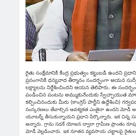
రైతు సంక్షేమానికి కేంద్ర ప్రభుత్వం కట్టుబడి ఉందని ప్రధా
ప్రసంగానికి ధన్యవాద తీర్మానం సందర్భంగా ఆయన సుదీర్ఘ
లక్ష్యాలను నిర్దేశించిందని ఆయన తెలిపారు. ఈ సందర్భం
పండించిన పంటను అమ్ముకునేందుకు స్వేచ్ఛాయుత మార్
కల్పించినందుకు మీరు (కాంగ్రెస్ పార్టీని ఉద్దేశించి) గ
సంస్కరణలు తేవాల్సిన ఆవశ్యకత ఎంతైనా ఉందని మోడీ అన్న
యూటర్న్ తీసుకున్నాయని ప్రధాని పేర్కొన్నారు. ఇక చిన్న 
అన్నారు. గ్రామ సడక్ యోజన ద్వారా గ్రామీణ ప్రాంతం 
మోడీ వెల్లడించారు. ఇక నూతన వ్యవసాయ చట్టాలపై రైతుల