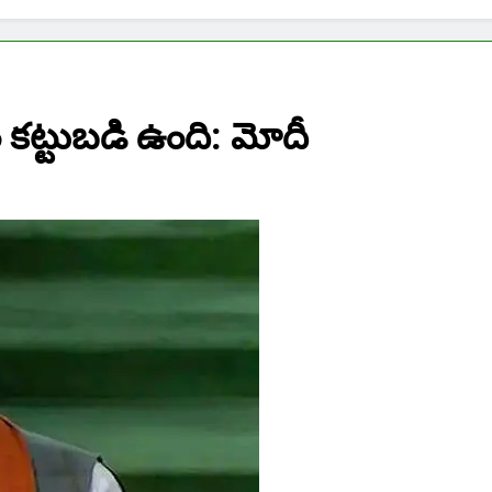
ం కట్టుబడి ఉంది: మోదీ