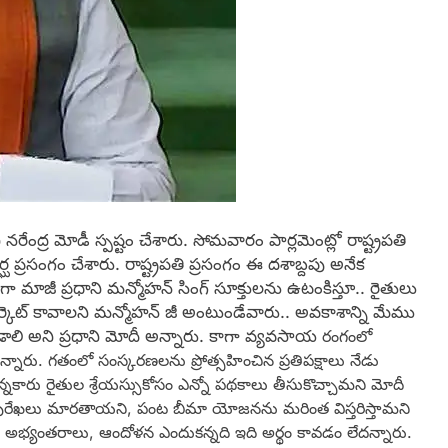
ని నరేంద్ర మోడీ స్పష్టం చేశారు. సోమవారం పార్లమెంట్లో రాష్ట్రపతి
 ప్రసంగం చేశారు. రాష్ట్రపతి ప్రసంగం ఈ దశాబ్దపు అనేక
గా మాజీ ప్రధాని మన్మోహన్ సింగ్ సూక్తులను ఉటంకిస్తూ.. రైతులు
కెట్ కావాలని మన్మోహన్ జీ అంటుండేవారు.. అవకాశాన్ని మేము
ర్వపడాలి అని ప్రధాని మోదీ అన్నారు. కాగా వ్యవసాయ
రంగంలో
ారు. గతంలో సంస్కరణలను ప్రోత్సహించిన ప్రతిపక్షాలు నేడు
సన్నకారు రైతుల శ్రేయస్సుకోసం ఎన్నో పథకాలు తీసుకొచ్చామని మోదీ
రూపురేఖలు మారతాయని, పంట బీమా యోజనను మరింత విస్తరిస్తామని
 అభ్యంతరాలు, ఆందోళన ఎందుకన్నది ఇది అర్థం కావడం లేదన్నారు.