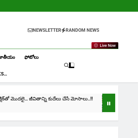
NEWSLETTER
RANDOM NEWS
Live Now
జాతీయం
ఫోటోలు
KS…
 మొదలై… జీవితాన్ని కుదేలు చేసే మోసాలు..!!
cinima: “న
1 Month Ago