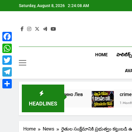
Skip
Saturday, August 8, 2026
2:24:09 AM
to
content
Facebook
HOME
పాలిటిక్స్
WhatsApp
Twitter
AV
Telegram
Share
Играть в онлайн казино Лев
crime: 
1 Week Ago
1 Month Ago
HEADLINES
Home
News
రైతుల సంక్షేమానికి ప్రభుత్వం కట్టుబడి 