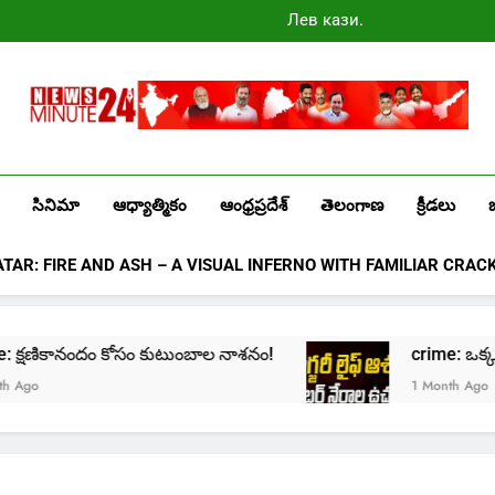
Лев казино
промокоды
2025
Newsminute24
Get All Updated Telugu News
సినిమా
ఆధ్యాత్మికం
ఆంధ్రప్రదేశ్
తెలంగాణ
క్రీడలు
ATAR: FIRE AND ASH – A VISUAL INFERNO WITH FAMILIAR CRAC
ime: క్షణికానందం కోసం కుటుంబాల నాశనం!
crime: ఒక్క క్లి
go
1 Month Ago