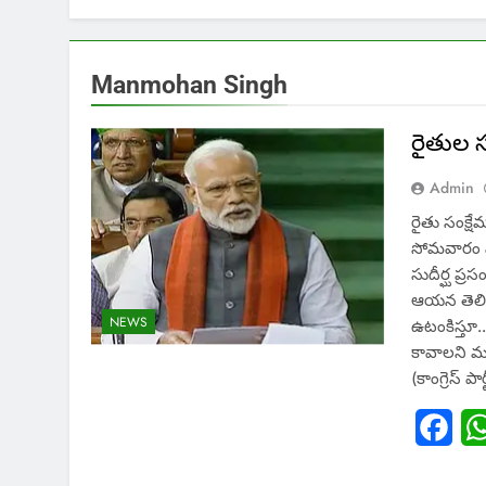
Manmohan Singh
రైతుల స
Admin
రైతు సంక్షేమ
సోమవారం పా
సుదీర్ఘ ప్ర
ఆయన తెలిపా
NEWS
ఉటంకిస్తూ.
కావాలని మన
(కాంగ్రెస్ పార
Fac