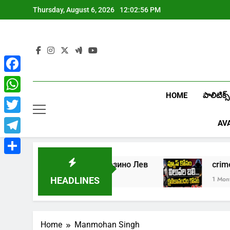
Skip
Thursday, August 6, 2026
12:02:56 PM
to
content
Facebook
HOME
పాలిటిక్స్
WhatsApp
Twitter
AV
Telegram
Share
Играть в онлайн казино Лев
cr
1 Week Ago
1 Month A
HEADLINES
Home
Manmohan Singh