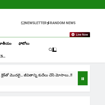
NEWSLETTER
RANDOM NEWS
Live Now
జాతీయం
ఫోటోలు
KS…
క్‌తో మొదలై… జీవితాన్ని కుదేలు చేసే మోసాలు..!!
cinim
1 Mont