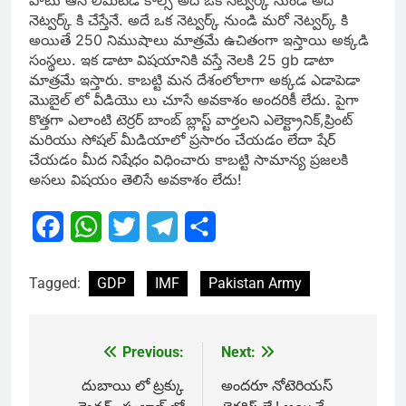
పాటు ఆన్ లిమిటెడ్ కాల్స్ అదీ ఒకే నెట్వర్క్ నుండి అదే
నెట్వర్క్ కి చేస్తేనే. అదే ఒక నెట్వర్క్ నుండి మరో నెట్వర్క్ కి
అయితే 250 నిముషాలు మాత్రమే ఉచితంగా ఇస్తాయి అక్కడి
సంస్థలు. ఇక డాటా విషయానికి వస్తే నెలకి 25 gb డాటా
మాత్రమే ఇస్తారు. కాబట్టి మన దేశంలోలాగా అక్కడ ఎడాపెడా
మొబైల్ లో వీడియొ లు చూసే అవకాశం అందరికీ లేదు. పైగా
కొత్తగా ఎలాంటి టెర్రర్ బాంబ్ బ్లాస్ట్ వార్తలని ఎలెక్ట్రానిక్,ప్రింట్
మరియు సోషల్ మీడియాలో ప్రసారం చేయడం లేదా షేర్
చేయడం మీద నిషేధం విధించారు కాబట్టి సామాన్య ప్రజలకి
అసలు విషయం తెలిసే అవకాశం లేదు!
Facebook
WhatsApp
Twitter
Telegram
Share
Tagged:
GDP
IMF
Pakistan Army
Previous:
Next:
Post
navigation
దుబాయి లో ట్రక్కు
అందరూ నోటెరియస్