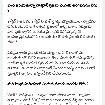
ఇంత జరుగుతున్నా పాకిస్థాన్ ప్రజలు ఎందుకు తిరగబడడం లేదు
?
కాశ్మీర్ ! అవును కాశ్మీర్ ని పాక్ సైన్యం ఎప్పటికయినా స్వాధీనం
చేసుకుంటుంది అనే అక్కడి ప్రజలలో ఉన్న మూఢ నమ్మకమే
పాక్ ప్రభుత్వానికి మరియు సైన్యానికి కలిసివస్తున్నది!
బయట ప్రపంచంలో ఏం జరుగుతుందో పాక్ ప్రజలకి తెలియడం
లేదా ?
ఎక్కువ శాతం ప్రజలకి తమ చుట్టూ ఉన్న దేశాలలో ఏం
జరుగుతుందో తెలిసే అవకాశం లేదు. ఎందుకంటే టివి ఛానెల్స్
చూసేవాళ్ళకి బయటి ప్రపంచంలో ఏం జరుగుతుందో తెలిసే
అవకాశం ఉంది కానీ ఎలెక్ట్రానిక్ మీడియా అన్నీ చూపించి పాక్
సైన్యానికి ఆగ్రహం తెప్పించే పని చేయడంలేదు!
మరి సోషల్ మీడియాలో ఎందుకు ప్రచారం జరగడం లేదు ?
Well ! పాకిస్థాన్ లో మొబైల్ డాటా ధరలు చాలా ఎక్కువగా
ఉన్నాయి. నెలకి 500/ రూపాయలతో రీచార్జ్ చేస్తే నెల రోజుల