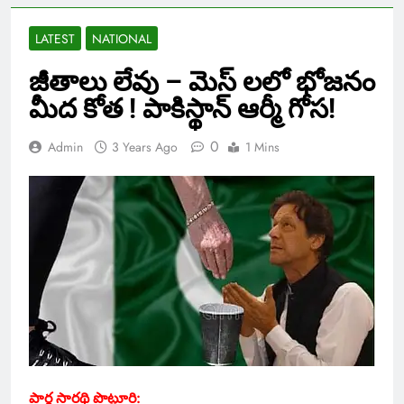
LATEST
NATIONAL
జీతాలు లేవు – మెస్ లలో భోజనం
మీద కోత ! పాకిస్థాన్ ఆర్మీ గోస!
0
Admin
3 Years Ago
1 Mins
పార్థ సారథి పొట్లూరి: