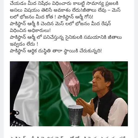
చేయడం మీద నిషేధం విధించారు కాబట్టి సామాన్య ప్రజలకి
అసలు విషయం తెలిసే అవకాశం లేదు!జీతాలు లేవు – మెస్
లలో భోజనం మీద కోత ! పాకిస్థాన్ ఆర్మీ గోస!
పాకిస్థాన్ ఆర్మీ కి చెందిన మెస్ లలో భోజనం మీద రేషన్
విధించిన అధికారులు!
పాకిస్థాన్ ఆర్మీ లో పనిచేస్తున్న సైనికులకి సమయానికి జీతాలు
ఇవ్వడం లేదు !
పాకిస్థాన్ ఆర్ధిక దుస్థితి తారా స్థాయికి చేరుకున్నది!