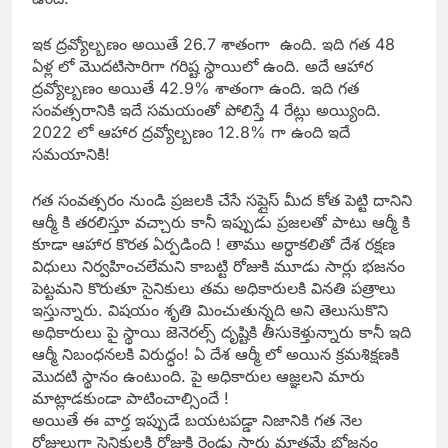
ఇక ద్రవ్యోల్బణం అయితే 26.7 శాతంగా ఉంది. ఇది గత 48
ఏళ్ల లో మొదటిసారిగా గరిష్ట స్థాయిలో ఉంది. అదే ఆహార
ద్రవ్యోల్బణం అయితే 42.9% శాతంగా ఉంది. ఇది గత
సంవత్సరానికి ఇదే సమయంతో పోలిస్తే 4 రేట్లు అయ్యింది.
2022 లో ఆహార ద్రవ్యోల్బణం 12.8% గా ఉంది ఇదే
సమయానికి!
గత సంవత్సరం నుండి ప్రజలకి చేసే సప్లైస్ మీద కోత పెట్టి దానిని
ఆర్మీ కి తరలిస్తూ వచ్చారు కానీ ఇప్పుడు ప్రజలతో పాటు ఆర్మీ కి
కూడా ఆహార కొరత ఏర్పడింది ! తాము అర్ధాకలితో దేశ రక్షణ
విధులు నిర్వహించలేమని కాబట్టి రోజుకి మూడు సార్లు భజనం
పెట్టమని కొరుతూ సైనికులు తమ అధికారులకి వినతి పత్రాలు
ఇస్తున్నారు. విషయం శృతి మించుతున్నది అని తెలుసుకొని
అధికారులు పై స్థాయి జెనెరల్స్ దృష్టికి తీసుకెళ్తున్నారు కానీ ఇది
ఆర్మీ నిబంధనలకి విరుద్ధం! ఏ దేశ ఆర్మీ లో అయిన క్రమశిక్షణకి
మొదటి స్థానం ఉంటుంది. పై అధికారుల ఆజ్ఞలని మారు
మాట్లాడకుండా పాటించాల్సిందే !
అయితే ఈ వార్త ఇప్పుడే బయటపడ్డా నిజానికి గత నెల
రోజులుగా సైనికులకి రోజుకి రెండు సార్లు మాత్రమే భోజనం