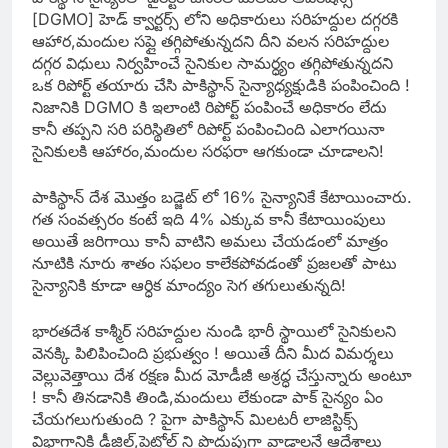
[DGMO] హెడ్ క్వార్టర్స్ లోని అధికారులు సరిహద్దుల దగ్గరకి
ఆహార,మందుల సప్లై తగ్గిపోతున్నదని దీని వలన సరిహద్దుల
దగ్గర విధులు నిర్వహించే సైనికుల సామర్ధ్యం తగ్గిపోతున్నదని
ఒక రిపోర్ట్ తయారు చేసి పాకిస్థాన్ సైన్యాధ్యక్షుడికి పంపించింది !
నిజానికి DGMO కి ఇలాంటి రిపోర్ట్ పంపించే అధికారం లేదు
కానీ తప్పని సరి పరిస్థితిలో రిపోర్ట్ పంపించింది ఎలాగయినా
సైనికులకి ఆహారం,మందుల సరఫరా ఆగకుండా చూడాలని!
పాకిస్థాన్ దేశ మొత్తం బడ్జెట్ లో 16% సైన్యానికే కేటాయించారు.
గత సంవత్సరం కంటే ఇది 4% ఎక్కువ కానీ కేటాయింపులు
అయితే జరిగాయి కానీ వాటిని అమలు చేయడంలో మాత్రం
నూటికి నూరు శాతం సఫలం కాలేకపోవడంతో ప్రజలతో పాటు
సైన్యానికి కూడా ఆర్ధిక మాంద్యం సెగ తగులుతున్నది!
భారతదేశ కాశ్మీర్ సరిహద్దుల నుండి భారీ స్థాయిలో సైనికులని
వెనక్కి పిలిపించింది ప్రభుత్వం ! అయితే దీని మీద విమర్శలు
వెల్లువెత్తాయి దేశ రక్షణ మీద మోడీజీ అశ్రద్ధ చేస్తున్నారు అంటూ
! కానీ తినడానికి తిండి,మందులు లేకుండా పాక్ సైన్యం ఏం
చేయగలుగుతుంది ? పైగా పాకిస్థాన్ మిలటరీ లాజిస్టిక్స్
విభాగానికి డీజిల్,పెట్రోల్ ని పొదుపుగా వాడాలనే ఆదేశాలు