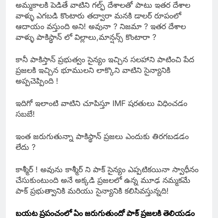
అమ్మకాలకి పెడితే వాటిని గల్ఫ్ దేశాలతో పాటు ఇతర దేశాల
వాళ్ళు ఎగబడి కొంటారు తద్వారా మనకి డాలర్ రూపంలో
ఆదాయం వస్తుంది అని! అవునా ? నిజమా ? ఇతర దేశాల
వాళ్ళు పాకిస్థాన్ లో విల్లాలు,మాన్షన్స్ కొంటారా ?
కానీ పాకిస్తాన్ ప్రభుత్వం సైన్యం ఇచ్చిన సలహాని పాటించి పేద
ప్రజలకి ఇచ్చిన భూములని లాక్కొని వాటిని సైన్యానికి
అప్పచెప్పింది !
ఇదిగో ఇలాంటి వాటిని చూపిస్తూ IMF షరతులు విధించడం
సబబే!
ఇంత జరుగుతున్నా పాకిస్థాన్ ప్రజలు ఎందుకు తిరగబడడం
లేదు ?
కాశ్మీర్ ! అవును కాశ్మీర్ ని పాక్ సైన్యం ఎప్పటికయినా స్వాధీనం
చేసుకుంటుంది అనే అక్కడి ప్రజలలో ఉన్న మూఢ నమ్మకమే
పాక్ ప్రభుత్వానికి మరియు సైన్యానికి కలిసివస్తున్నది!
బయట ప్రపంచంలో ఏం జరుగుతుందో పాక్ ప్రజలకి తెలియడం