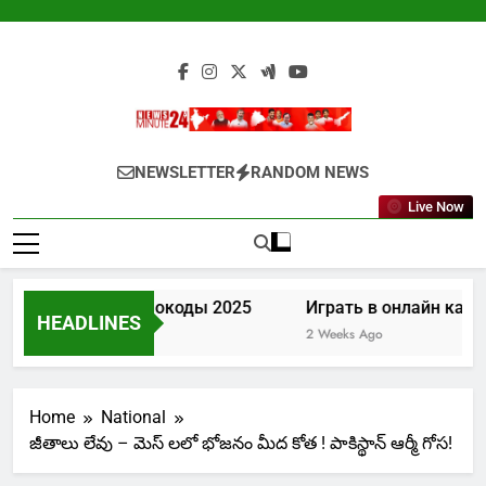
Skip
to
content
Newsminute24
Get All Updated Telugu News
NEWSLETTER
RANDOM NEWS
Live Now
в казино промокоды 2025
Играть в онлайн казино Л
HEADLINES
eek Ago
2 Weeks Ago
Home
National
జీతాలు లేవు – మెస్ లలో భోజనం మీద కోత ! పాకిస్థాన్ ఆర్మీ గోస!