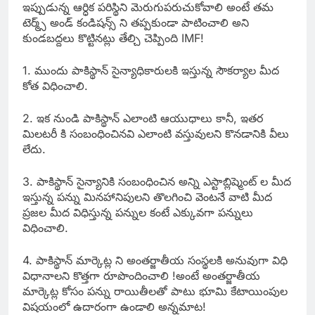
ఇప్పుడున్న ఆర్ధిక పరిస్థిని మెరుగుపరుచుకోవాలి అంటే తమ
టెర్మ్స్ అండ్ కండిషన్స్ ని తప్పకుండా పాటించాలి అని
కుండబద్దలు కొట్టినట్లు తేల్చి చెప్పింది IMF!
1. ముందు పాకిస్థాన్ సైన్యాధికారులకి ఇస్తున్న సౌకర్యాల మీద
కోత విధించాలి.
2. ఇక నుండి పాకిస్థాన్ ఎలాంటి ఆయుధాలు కానీ, ఇతర
మిలటరీ కి సంబంధించినవి ఎలాంటి వస్తువులని కొనడానికి వీలు
లేదు.
3. పాకిస్థాన్ సైన్యానికి సంబంధించిన అన్ని ఎస్టాబ్లిష్మెంట్ ల మీద
ఇస్తున్న పన్ను మినహానిపులని తొలగించి వెంటనే వాటి మీద
ప్రజల మీద విధిస్తున్న పన్నుల కంటే ఎక్కువగా పన్నులు
విధించాలి.
4. పాకిస్థాన్ మార్కెట్ల ని అంతర్జాతీయ సంస్థలకి అనువుగా విధి
విధానాలని కొత్తగా రూపొందించాలి !అంటే అంతర్జాతీయ
మార్కెట్ల కోసం పన్ను రాయితీలతో పాటు భూమి కేటాయింపుల
విషయంలో ఉదారంగా ఉండాలి అన్నమాట!