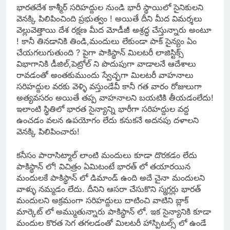
భారతదేశ కాశ్మీర్ సరిహద్దుల నుండి భారీ స్థాయిలో సైనికులని
వెనక్కి పిలిపించింది ప్రభుత్వం ! అయితే దీని మీద విమర్శలు
వెల్లువెత్తాయి దేశ రక్షణ మీద మోడీజీ అశ్రద్ధ చేస్తున్నారు అంటూ
! కానీ తినడానికి తిండి,మందులు లేకుండా పాక్ సైన్యం ఏం
చేయగలుగుతుంది ? పైగా పాకిస్థాన్ మిలటరీ లాజిస్టిక్స్
విభాగానికి డీజిల్,పెట్రోల్ ని పొదుపుగా వాడాలనే ఆదేశాలు
రావడంతో అంతకుముందు స్వేచ్ఛగా మిలటరీ వాహనాలు
సరిహద్దుల వరకు వెళ్ళి వస్తుండేవీ కానీ గత వారం రోజులుగా
అత్యవసరం అయితే తప్ప వాహనాలని బయటికి తీయడంలేదు!
ఇలాంటి స్థితిలో భారత సైన్యాన్ని భారీగా సరిహద్దుల వద్ద
ఉంచడం వలన ఉపయోగం లేదు కనుకనే అదనపు దళాలని
వెనక్కి పిలిపించారు!
కనీసం పారాసిట్మాల్ లాంటి మందులు కూడా దొరకడం లేదు
పాకిస్థాన్ లో! విచిత్రం ఏమిటంటే భారత్ లో తయారయిన
మందులకే పాకిస్థాన్ లో డిమాండ్ ఉంది అదే చైనా మందులని
వాళ్ళు నమ్మడం లేదు. దీనిని ఆసరా చేసుకొని స్మగ్లర్లు భారత్
మందులని అక్రమంగా సరిహద్దులు దాటించి వాటిని బ్లాక్
మార్కెట్ లో అమ్ముతున్నారు పాకిస్థాన్ లో. ఇక సైన్యానికి కూడా
మందుల కొరత సెగ తగలడంతో మిలటరీ హాస్పిటల్స్ లో ఉండే