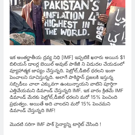
ఇక అంతర్జాతీయ ద్రవ్య నిధి [IMF] ఇప్పటికే ఖరారు అయిన $1
బిలియన్ డాలర్ల బెయిల్ అవుట్ పాకేజీ ని విడుదల చేయడంలో
వ్యూహాత్మక జాప్యం చేస్తున్నది. పెట్రోల్,డీజిల్ ధరలని ఇంకా
పెంచాలని సూచిస్తున్నది. అలాగే పాకిస్థాన్ ప్రజలకి ఇస్తున్న
సబ్సిడీలు చాలా ఎక్కువగా ఉంటున్నాయని వాటిని పూర్తిగా
ఎత్తివేయమని డిమాండ్ చేస్తున్నది IMF. ఇక వారం క్రితమే IMF
డిమాండ్ మేరకు పెట్రోల్,డీజిల్ ధరలని మరో 15% పెంచింది
ప్రభుత్వం. అయితే అది చాలదని మరో 15% పెంచమని
డిమాండ్ చేస్తున్నది IMF!
మొదటి సరిగా IMF పాక్ సైన్యాన్ని టార్గెట్ చేసింది !