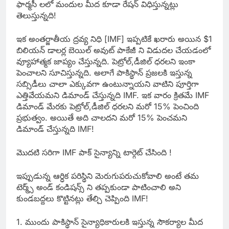
ఫార్మసీ లలో మందుల మీద కూడా రేషన్ విధిస్తున్నట్లు
తెలుస్తున్నది!
ఇక అంతర్జాతీయ ద్రవ్య నిధి [IMF] ఇప్పటికే ఖరారు అయిన $1
బిలియన్ డాలర్ల బెయిల్ అవుట్ పాకేజీ ని విడుదల చేయడంలో
వ్యూహాత్మక జాప్యం చేస్తున్నది. పెట్రోల్,డీజిల్ ధరలని ఇంకా
పెంచాలని సూచిస్తున్నది. అలాగే పాకిస్థాన్ ప్రజలకి ఇస్తున్న
సబ్సిడీలు చాలా ఎక్కువగా ఉంటున్నాయని వాటిని పూర్తిగా
ఎత్తివేయమని డిమాండ్ చేస్తున్నది IMF. ఇక వారం క్రితమే IMF
డిమాండ్ మేరకు పెట్రోల్,డీజిల్ ధరలని మరో 15% పెంచింది
ప్రభుత్వం. అయితే అది చాలదని మరో 15% పెంచమని
డిమాండ్ చేస్తున్నది IMF!
మొదటి సరిగా IMF పాక్ సైన్యాన్ని టార్గెట్ చేసింది !
ఇప్పుడున్న ఆర్ధిక పరిస్థిని మెరుగుపరుచుకోవాలి అంటే తమ
టెర్మ్స్ అండ్ కండిషన్స్ ని తప్పకుండా పాటించాలి అని
కుండబద్దలు కొట్టినట్లు తేల్చి చెప్పింది IMF!
1. ముందు పాకిస్థాన్ సైన్యాధికారులకి ఇస్తున్న సౌకర్యాల మీద