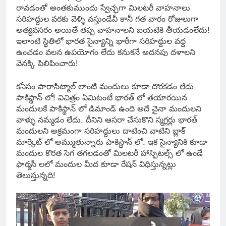
రావడంతో అంతకుముందు స్వేచ్ఛగా మిలటరీ వాహనాలు
సరిహద్దుల వరకు వెళ్ళి వస్తుండేవీ కానీ గత వారం రోజులుగా
అత్యవసరం అయితే తప్ప వాహనాలని బయటికి తీయడంలేదు!
ఇలాంటి స్థితిలో భారత సైన్యాన్ని భారీగా సరిహద్దుల వద్ద
ఉంచడం వలన ఉపయోగం లేదు కనుకనే అదనపు దళాలని
వెనక్కి పిలిపించారు!
కనీసం పారాసిట్మాల్ లాంటి మందులు కూడా దొరకడం లేదు
పాకిస్థాన్ లో! విచిత్రం ఏమిటంటే భారత్ లో తయారయిన
మందులకే పాకిస్థాన్ లో డిమాండ్ ఉంది అదే చైనా మందులని
వాళ్ళు నమ్మడం లేదు. దీనిని ఆసరా చేసుకొని స్మగ్లర్లు భారత్
మందులని అక్రమంగా సరిహద్దులు దాటించి వాటిని బ్లాక్
మార్కెట్ లో అమ్ముతున్నారు పాకిస్థాన్ లో. ఇక సైన్యానికి కూడా
మందుల కొరత సెగ తగలడంతో మిలటరీ హాస్పిటల్స్ లో ఉండే
ఫార్మసీ లలో మందుల మీద కూడా రేషన్ విధిస్తున్నట్లు
తెలుస్తున్నది!