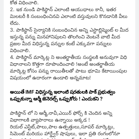
కోత విధించాలి.
2. ఇక నుండి పాకిస్థాన్ ఎలాంటి ఆయుధాలు కానీ, ఇతర
మిలటరీ కి సంబంధించినవి ఎలాంటి వస్తువులని కొనడానికి వీలు
లేదు.
3. పాకిస్థాన్ సైన్యానికి సంబంధించిన అన్ని ఎస్టాబ్లిష్మెంట్ ల మీద
ఇస్తున్న పన్ను మినహానిపులని తొలగించి వెంటనే వాటి మీద
ప్రజల మీద విధిస్తున్న పన్నుల కంటే ఎక్కువగా పన్నులు
విధించాలి.
4. పాకిస్థాన్ మార్కెట్ల ని అంతర్జాతీయ సంస్థలకి అనువుగా విధి
విధానాలని కొత్తగా రూపొందించాలి !అంటే అంతర్జాతీయ
మార్కెట్ల కోసం పన్ను రాయితీలతో పాటు భూమి కేటాయింపుల
విషయంలో ఉదారంగా ఉండాలి అన్నమాట!
అయితే IMF విధిస్తున్న ఇలాంటి షరతులకి పాక్ ప్రభుత్వం
ఒప్పుకున్నా ఆర్మీ జెనెరల్స్ ఒప్పుకోరు ! ఎందుకని ?
పాకిస్థాన్ లో ని ఆర్మీ,నావీ,ఎయిర్ ఫోర్స్ కి చెందిన అన్ని
విభాగాలకి వ్యాపారాలు ఉన్నాయి అక్కడ !
రియల్ ఎస్టేట్,పాలు,పాల ఉత్పత్తులు,సూపర్ మార్కెట్లు,
సిమెంట్ మరియు హార్డ్వేర్ షాపులు, ఇలా ప్రతి రంగంలోనూ