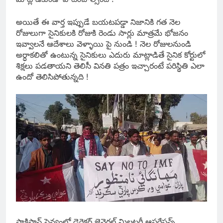
అయితే ఈ వార్త ఇప్పుడే బయటపడ్డా నిజానికి గత నెల
రోజులుగా సైనికులకి రోజుకి రెండు సార్లు మాత్రమే భోజనం
ఇవ్వాలనే ఆదేశాలు వెళ్ళాయి పై నుండి ! నెల రోజులనుండి
అర్ధాకలితో ఉంటున్న సైనికులు ఎదురు మాట్లాడితే సైనిక కోర్టులో
శిక్షలు పడతాయని తెలిసీ వినతి పత్రం ఇచ్చారంటే పరిస్థితి ఎలా
ఉందో తెలిసిపోతున్నది !
పాకిస్థాన్ సైన్యంలో డైరెక్టర్ జెనెరల్ మిలటరీ ఆపరేషన్స్