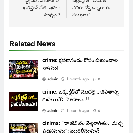
డ్రైవర్.. పంజాబ్ లో
టెర్రరిస్ట్ లే ! అయితే
ఖలిస్తాన్ నేత..ఇదెలా
ఎవరు చేస్తున్నారు ఈ
సాధ్యం ?
హత్యలు ?
Related News
crime: క్షణికానందం కోసం కుటుంబాల
నాశనం!
admin
1 month ago
0
crime: ఒక్క క్లిక్‌తో మొదలై… జీవితాన్ని
కుదేలు చేసే మోసాలు..!!
admin
1 month ago
0
cinima: “నా జీవితం తెల్లకాగితం.. మచ్చ
పడనివ్వను”: మురళీమోహన్