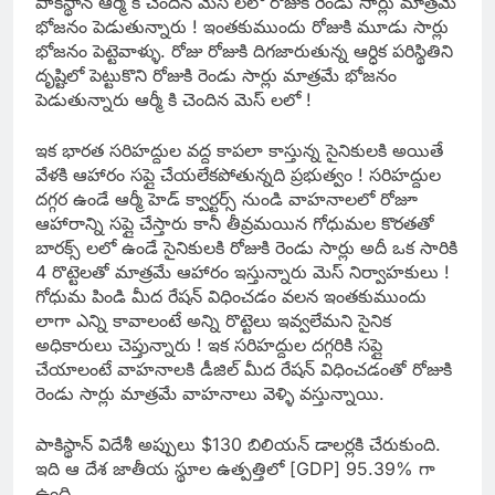
పాకిస్థాన్ ఆర్మీ కి చెందిన మెస్ లలో రోజుకి రెండు సార్లు మాత్రమే
భోజనం పెడుతున్నారు ! ఇంతకుముందు రోజుకి మూడు సార్లు
భోజనం పెట్టెవాళ్ళు. రోజు రోజుకి దిగజారుతున్న ఆర్ధిక పరిస్థితిని
దృష్టిలో పెట్టుకొని రోజుకి రెండు సార్లు మాత్రమే భోజనం
పెడుతున్నారు ఆర్మీ కి చెందిన మెస్ లలో !
ఇక భారత సరిహద్దుల వద్ద కాపలా కాస్తున్న సైనికులకి అయితే
వేళకి ఆహారం సప్లై చేయలేకపోతున్నది ప్రభుత్వం ! సరిహద్దుల
దగ్గర ఉండే ఆర్మీ హెడ్ క్వార్టర్స్ నుండి వాహనాలలో రోజూ
ఆహారాన్ని సప్లై చేస్తారు కానీ తీవ్రమయిన గోధుమల కొరతతో
బారక్స్ లలో ఉండే సైనికులకి రోజుకి రెండు సార్లు అదీ ఒక సారికి
4 రొట్టెలతో మాత్రమే ఆహారం ఇస్తున్నారు మెస్ నిర్వాహకులు !
గోధుమ పిండి మీద రేషన్ విధించడం వలన ఇంతకుముందు
లాగా ఎన్ని కావాలంటే అన్ని రొట్టెలు ఇవ్వలేమని సైనిక
అధికారులు చెప్తున్నారు ! ఇక సరిహద్దుల దగ్గరికి సప్లై
చేయాలంటే వాహనాలకి డీజిల్ మీద రేషన్ విధించడంతో రోజుకి
రెండు సార్లు మాత్రమే వాహనాలు వెళ్ళి వస్తున్నాయి.
పాకిస్థాన్ విదేశీ అప్పులు $130 బిలియన్ డాలర్లకి చేరుకుంది.
ఇది ఆ దేశ జాతీయ స్థూల ఉత్పత్తిలో [GDP] 95.39% గా
ఉంది.