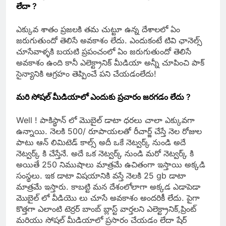
లేదా ?
ఎక్కువ శాతం ప్రజలకి తమ చుట్టూ ఉన్న దేశాలలో ఏం
జరుగుతుందో తెలిసే అవకాశం లేదు. ఎందుకంటే టివి ఛానెల్స్
చూసేవాళ్ళకి బయటి ప్రపంచంలో ఏం జరుగుతుందో తెలిసే
అవకాశం ఉంది కానీ ఎలెక్ట్రానిక్ మీడియా అన్నీ చూపించి పాక్
సైన్యానికి ఆగ్రహం తెప్పించే పని చేయడంలేదు!
మరి సోషల్ మీడియాలో ఎందుకు ప్రచారం జరగడం లేదు ?
Well ! పాకిస్థాన్ లో మొబైల్ డాటా ధరలు చాలా ఎక్కువగా
ఉన్నాయి. నెలకి 500/ రూపాయలతో రీచార్జ్ చేస్తే నెల రోజుల
పాటు ఆన్ లిమిటెడ్ కాల్స్ అదీ ఒకే నెట్వర్క్ నుండి అదే
నెట్వర్క్ కి చేస్తేనే. అదే ఒక నెట్వర్క్ నుండి మరో నెట్వర్క్ కి
అయితే 250 నిముషాలు మాత్రమే ఉచితంగా ఇస్తాయి అక్కడి
సంస్థలు. ఇక డాటా విషయానికి వస్తే నెలకి 25 gb డాటా
మాత్రమే ఇస్తారు. కాబట్టి మన దేశంలోలాగా అక్కడ ఎడాపెడా
మొబైల్ లో వీడియొ లు చూసే అవకాశం అందరికీ లేదు. పైగా
కొత్తగా ఎలాంటి టెర్రర్ బాంబ్ బ్లాస్ట్ వార్తలని ఎలెక్ట్రానిక్,ప్రింట్
మరియు సోషల్ మీడియాలో ప్రసారం చేయడం లేదా షేర్