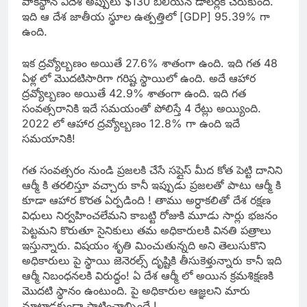
పాకిస్థాన్ విదేశీ అప్పులు $130 బిలియన్ డాలర్లకి చేరుకుంది.
ఇది ఆ దేశ జాతీయ స్థూల ఉత్పత్తిలో [GDP] 95.39% గా
ఉంది.
ఇక ద్రవ్యోల్బణం అయితే 27.6% శాతంగా ఉంది. ఇది గత 48
ఏళ్ల లో మొదటిసారిగా గరిష్ట స్థాయిలో ఉంది. అదే ఆహార
ద్రవ్యోల్బణం అయితే 42.9% శాతంగా ఉంది. ఇది గత
సంవత్సరానికి ఇదే సమయంతో పోలిస్తే 4 రేట్లు అయ్యింది.
2022 లో ఆహార ద్రవ్యోల్బణం 12.8% గా ఉంది ఇదే
సమయానికి!
గత సంవత్సరం నుండి ప్రజలకి చేసే సప్లైస్ మీద కోత పెట్టి దానిని
ఆర్మీ కి తరలిస్తూ వచ్చారు కానీ ఇప్పుడు ప్రజలతో పాటు ఆర్మీ కి
కూడా ఆహార కొరత ఏర్పడింది ! తాము అర్ధాకలితో దేశ రక్షణ
విధులు నిర్వహించలేమని కాబట్టి రోజుకి మూడు సార్లు భజనం
పెట్టమని కొరుతూ సైనికులు తమ అధికారులకి వినతి పత్రాలు
ఇస్తున్నారు. విషయం శృతి మించుతున్నది అని తెలుసుకొని
అధికారులు పై స్థాయి జెనెరల్స్ దృష్టికి తీసుకెళ్తున్నారు కానీ ఇది
ఆర్మీ నిబంధనలకి విరుద్ధం! ఏ దేశ ఆర్మీ లో అయిన క్రమశిక్షణకి
మొదటి స్థానం ఉంటుంది. పై అధికారుల ఆజ్ఞలని మారు
మాట్లాడకుండా పాటించాల్సిందే !