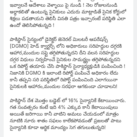
ఇవ్వాలనే ఆదేశాలు వెళ్ళాయి పై నుండి ! నెల రోజులనుండి
అర్ధాకలితో ఉంటున్న సైనికులు ఎదురు మాట్లాడితే సైనిక కోర్టులో
శిక్షలు పడతాయని తెలిసీ వినతి పత్రం ఇచ్చారంటే పరిస్థితి ఎలా
ఉందో తెలిసిపోతున్నది !
పాకిస్థాన్ సైన్యంలో డైరెక్టర్ జెనెరల్ మిలటరీ ఆపరేషన్స్
[DGMO] హెడ్ క్వార్టర్స్ లోని అధికారులు సరిహద్దుల దగ్గరకి
ఆహార,మందుల సప్లై తగ్గిపోతున్నదని దీని వలన సరిహద్దుల
దగ్గర విధులు నిర్వహించే సైనికుల సామర్ధ్యం తగ్గిపోతున్నదని
ఒక రిపోర్ట్ తయారు చేసి పాకిస్థాన్ సైన్యాధ్యక్షుడికి పంపించింది !
నిజానికి DGMO కి ఇలాంటి రిపోర్ట్ పంపించే అధికారం లేదు
కానీ తప్పని సరి పరిస్థితిలో రిపోర్ట్ పంపించింది ఎలాగయినా
సైనికులకి ఆహారం,మందుల సరఫరా ఆగకుండా చూడాలని!
పాకిస్థాన్ దేశ మొత్తం బడ్జెట్ లో 16% సైన్యానికే కేటాయించారు.
గత సంవత్సరం కంటే ఇది 4% ఎక్కువ కానీ కేటాయింపులు
అయితే జరిగాయి కానీ వాటిని అమలు చేయడంలో మాత్రం
నూటికి నూరు శాతం సఫలం కాలేకపోవడంతో ప్రజలతో పాటు
సైన్యానికి కూడా ఆర్ధిక మాంద్యం సెగ తగులుతున్నది!