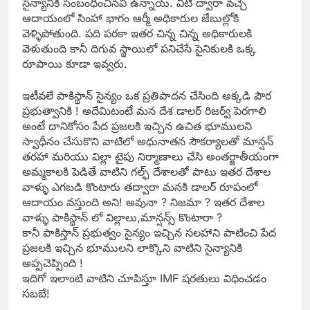
సైన్యానికి సంబంధించినవి ఉన్నాయ్. వీటి ద్వారా వచ్చే
ఆదాయంలో సింహా భాగం ఆర్మీ అధికారుల జేబుల్లోకి
వెళ్ళిపోతుంది. పది పరకా ఇతర చిన్న చిన్న అధికారులకి
వెళుతుంది కానీ దిగువ స్థాయిలో పనిచేసే సైనికులకి ఒక్క
రూపాయి కూడా ఇవ్వరు.
ఇటీవలే పాకిస్థాన్ సైన్యం ఒక ప్రతిపాదన చేసింది అక్కడి పౌర
ప్రభుత్వానికి ! అదేమిటంటే మన దేశ డాలర్ రిజర్వ్ పెరగాలి
అంటే దానికోసం పేద ప్రజలకి ఇచ్చిన ఉచిత భూములని
స్వాధీనం చేసుకొని వాటిలో అధునాతన సౌకర్యాలతో మాన్షన్
తరహా మరియు విల్లా టైపు నిర్మాణాలు చేసి అంతర్జాతీయంగా
అమ్మకాలకి పెడితే వాటిని గల్ఫ్ దేశాలతో పాటు ఇతర దేశాల
వాళ్ళు ఎగబడి కొంటారు తద్వారా మనకి డాలర్ రూపంలో
ఆదాయం వస్తుంది అని! అవునా ? నిజమా ? ఇతర దేశాల
వాళ్ళు పాకిస్థాన్ లో విల్లాలు,మాన్షన్స్ కొంటారా ?
కానీ పాకిస్తాన్ ప్రభుత్వం సైన్యం ఇచ్చిన సలహాని పాటించి పేద
ప్రజలకి ఇచ్చిన భూములని లాక్కొని వాటిని సైన్యానికి
అప్పచెప్పింది !
ఇదిగో ఇలాంటి వాటిని చూపిస్తూ IMF షరతులు విధించడం
సబబే!