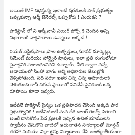
అయితే IMF విధిస్తున్న ఇలాంటి షరతులకి పాక్ ప్రభుత్వం
ఒప్పుకున్నా ఆర్మీ జెనెరల్స్ ఒప్పుకోరు ! ఎందుకని ?
పాకిస్థాన్ లో ని ఆర్మీ,నావీ,ఎయిర్ ఫోర్స్ కి చెందిన అన్ని
విభాగాలకి వ్యాపారాలు ఉన్నాయి అక్కడ !
రియల్ ఎస్టేట్,పాలు,పాల ఉత్పత్తులు,సూపర్ మార్కెట్లు,
సిమెంట్ మరియు హార్డ్వేర్ షాపులు, ఇలా ప్రతి రంగంలోనూ
సైన్యానికి సంబంధించినవి ఉన్నాయ్. వీటి ద్వారా వచ్చే
ఆదాయంలో సింహా భాగం ఆర్మీ అధికారుల జేబుల్లోకి
వెళ్ళిపోతుంది. పది పరకా ఇతర చిన్న చిన్న అధికారులకి
వెళుతుంది కానీ దిగువ స్థాయిలో పనిచేసే సైనికులకి ఒక్క
రూపాయి కూడా ఇవ్వరు.
ఇటీవలే పాకిస్థాన్ సైన్యం ఒక ప్రతిపాదన చేసింది అక్కడి పౌర
ప్రభుత్వానికి ! అదేమిటంటే మన దేశ డాలర్ రిజర్వ్ పెరగాలి
అంటే దానికోసం పేద ప్రజలకి ఇచ్చిన ఉచిత భూములని
స్వాధీనం చేసుకొని వాటిలో అధునాతన సౌకర్యాలతో మాన్షన్
తరహా మరియు విల్లా టైపు నిర్మాణాలు చేసి అంతర్జాతీయంగా