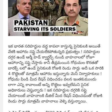
ఇక భారత సరిహద్దుల వద్ద కాపలా కాస్తున్న సైనికులకి అయితే
వేళకి ఆహారం సప్లై చేయలేకపోతున్నది ప్రభుత్వం ! సరిహద్దుల
దగ్గర ఉండే ఆర్మీ హెడ్ క్వార్టర్స్ నుండి వాహనాలలో రోజూ
ఆహారాన్ని సప్లై చేస్తారు కానీ తీవ్రమయిన గోధుమల కొరతతో
బారక్స్ లలో ఉండే సైనికులకి రోజుకి రెండు సార్లు అదీ ఒక సారికి
4 రొట్టెలతో మాత్రమే ఆహారం ఇస్తున్నారు మెస్ నిర్వాహకులు !
గోధుమ పిండి మీద రేషన్ విధించడం వలన ఇంతకుముందు
లాగా ఎన్ని కావాలంటే అన్ని రొట్టెలు ఇవ్వలేమని సైనిక
అధికారులు చెప్తున్నారు ! ఇక సరిహద్దుల దగ్గరికి సప్లై
చేయాలంటే వాహనాలకి డీజిల్ మీద రేషన్ విధించడంతో రోజుకి
రెండు సార్లు మాత్రమే వాహనాలు వెళ్ళి వస్తున్నాయి.