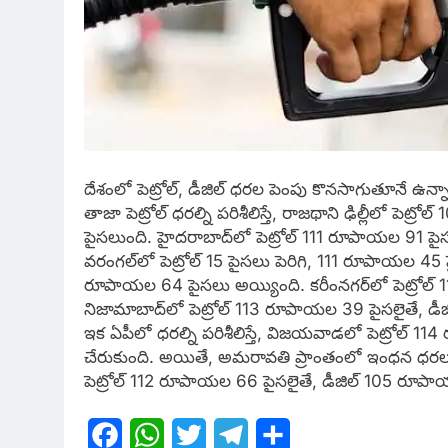
దేశంలో పెట్రోల్, డీజిల్ ధ‌ర‌ల పెంపు కొనసాగుతూనే ఉ
తాజా పెట్రోల్ ధ‌ర‌ల్ని ప‌రిశీలిస్తే, రాజ‌థాని ఢిల్లీలో
పైస‌లుంది. హైద‌రాబాద్‌లో పెట్రోల్ 111 రూపాయ‌ల 91 
వరంగ‌ల్‌లో పెట్రోల్ 15 పైస‌లు పెరిగి, 111 రూపాయ‌ల 45 
రూపాయ‌ల 64 పైస‌లు అయ్యింది. క‌రీంన‌గ‌ర్‌లో పెట్రో
నిజామాబాద్‌లో పెట్రోల్ 113 రూపాయ‌ల 39 పైస‌లైతే, డ
ఇక ఏపీలో ధ‌ర‌ల్ని ప‌రిశీలిస్తే, విజ‌య‌వాడ‌లో పెట్రోల
చేరుకుంది. అయితే, అమ‌రావ‌తి ప్రాంతంలో ఇంధ‌న ధ‌ర‌లు 
పెట్రోల్ 112 రూపాయ‌ల 66 పైస‌లైతే, డీజిల్ 105 రూపా
Facebook
WhatsApp
Twitter
Telegram
Share