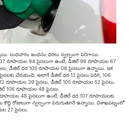
న్నాయి. బుధవారం ఇంధ‌నం ధరలు స్వల్పంగా పెరిగాయి.
 పెట్రోల్ 107 రూపాయ‌ల 94 పైస‌లుగా ఉంటే, డీజిల్ 96 రూపాయ‌ల 67
పైస‌లు, డీజిల్ ధ‌ర 105 రూపాయ‌ల 08 పైస‌లుగా ఉన్నాయి. ఇక
పైస‌ల‌కు చేరుకుంది. అలాగే డీజిల్ ధ‌ర 12 పైస‌లు పెరిగి, 106
ల్ 112 రూపాయ‌ల 39 పైస‌లు, డీజిల్ 105 రూపాయ‌ల 52 పైస‌లు.
ీజిల్ 106 రూపాయ‌ల 48 పైస‌లు.
్ 114 రూపాయ‌ల 48 పైస‌లుగా ఉంటే, డీజిల్ ధ‌ర 107 రూపాయ‌ల‌కు
కొద్ది రోజులుగా స్వ‌ల్పంగా పెరుగుతూనే ఉన్నాయి. విశాఖ‌ప‌ట్నంలో
య‌ల 27 పైస‌లు.