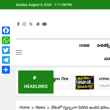
Skip
Sunday, August 9, 2026
7:11:59 PM
to
content
Facebook
HOME
పాలిటిక్స్
WhatsApp
Twitter
AV
Telegram
Share
Играть в онлайн казино Лев
crime: క
1 Week Ago
1 Month Ago
HEADLINES
Home
News
దేశంలో స్వల్పంగా పెరిగిన ఇంధన ధరలు.