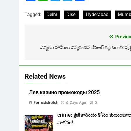
Tagged:
Delhi
Disel
Hyderabad
Mumb
Previou
Post
navigation
ఎన్నికల హామీలు విస్మరించిన కేసిఆర్ గద్దె దిగాలి: షర్
Related News
Лев казино промокоды 2025
Forreststretch
6 Days Ago
0
crime: క్షణికానందం కోసం కుటుంబా
నాశనం!