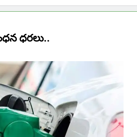
 ఇంధన ధరలు..