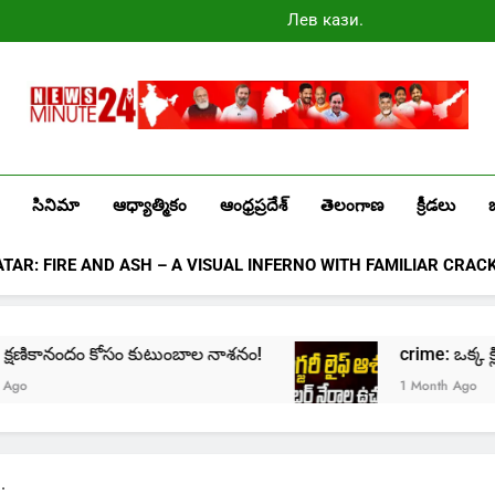
Лев казино
промокоды
2025
Newsminute24
Get All Updated Telugu News
సినిమా
ఆధ్యాత్మికం
ఆంధ్రప్రదేశ్
తెలంగాణ
క్రీడలు
ATAR: FIRE AND ASH – A VISUAL INFERNO WITH FAMILIAR CRAC
్షణికానందం కోసం కుటుంబాల నాశనం!
crime: ఒక్క క్లిక్‌తో 
1 Month Ago
.