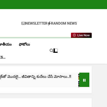
NEWSLETTER
RANDOM NEWS
Live Now
జాతీయం
ఫోటోలు
KS…
మొదలై… జీవితాన్ని కుదేలు చేసే మోసాలు..!!
cinima: “నా
1 Month Ago