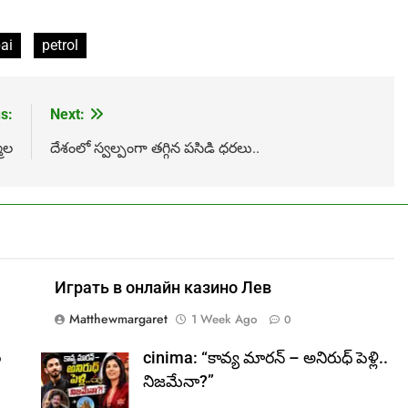
ai
petrol
s:
Next:
మిల
దేశంలో స్వల్పంగా తగ్గిన పసిడి ధరలు..
Играть в онлайн казино Лев
Matthewmargaret
1 Week Ago
0
ల
cinima: “కావ్య మారన్ – అనిరుధ్ పెళ్లి..
నిజమేనా?”