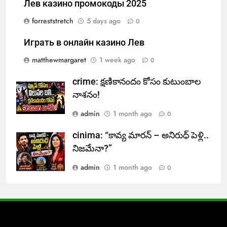
Лев казино промокоды 2025
forreststretch
5 days ago
0
Играть в онлайн казино Лев
matthewmargaret
1 week ago
0
crime: క్షణికానందం కోసం కుటుంబాల
నాశనం!
admin
1 month ago
0
cinima: “కావ్య మారన్ – అనిరుధ్ పెళ్లి..
నిజమేనా?”
admin
1 month ago
0