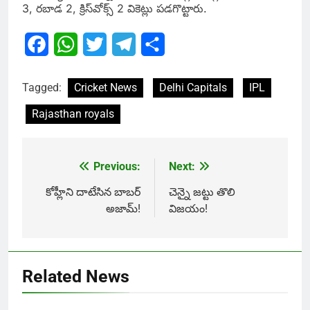
3, రబాడ 2, క్రిస్‌వోక్స్‌ 2 వికెట్లు పడగొట్టారు.
Facebook
WhatsApp
Twitter
Telegram
Share
Tagged:
Cricket News
Delhi Capitals
IPL
Rajasthan royals
Previous:
Next:
Post
navigation
కోహ్లీని దాటేసిన బాబ‌ర్
చెన్నై జట్టు తొలి
అజామ్‌!
విజయం!
Related News