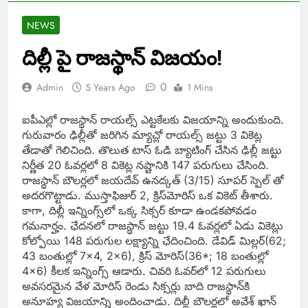
NEWS
దిల్లీ పై రాజస్థాన్ విజయం!
0
Admin
5 Years Ago
1 Mins
ఐపీఎల్లో రాజస్థాన్ రాయల్స్ ఎట్టకేలకు విజయాన్ని అందుకుంది.
గురువారం ఢిల్లీతో జరిగిన మ్యాచ్లో రాయల్స్ జట్టు 3 వికెట్ల
తేడాతో గెలిచింది. తొలుత టాస్ ఓడి బ్యాటింగ్ చేసిన ఢిల్లీ జట్టు‌
నిర్ణీత 20 ఓవర్లలో 8 వికెట్ల నష్టానికి 147 పరుగులు చేసింది.
రాజస్థాన్ బౌలర్లలో
జయదేవ్‌ ఉనద్కత్‌ (3/15)
సూపర్ స్పెల్ తో
అదరగొట్టాడు.
ముస్తాఫిజుర్‌ 2, క్రిస్‌మోరిస్‌ ఒక వికెట్‌ తీశారు.
కాగా, దిల్లీ ఇన్నింగ్స్‌లో ఒక్క సిక్సర్ కూడా ఉండకపోవడం
గమనార్హం. ఛేదనలో
రాజస్థాన్ జట్టు
‌ 19.4 ఓవర్లలో ఏడు వికెట్లు
కోల్పోయి 148 పరుగుల లక్ష్యాన్ని ఛేదించింది. డేవిడ్‌ మిల్లర్‌(62;
43 బంతుల్లో 7×4, 2×6), క్రిస్‌ మోరిస్‌(36*; 18 బంతుల్లో
4×6) కీలక ఇన్నింగ్స్‌ ఆడారు. చివరి ఓవర్‌లో 12 పరుగులు
అవసరమైన వేళ మోరిస్‌ రెండు సిక్సర్లు బాది రాజస్థాన్‌కి
అనూహ్య విజయాన్ని అందించాడు. ది
ల్లీ బౌలర్లలో అవేశ్‌ ఖాన్‌