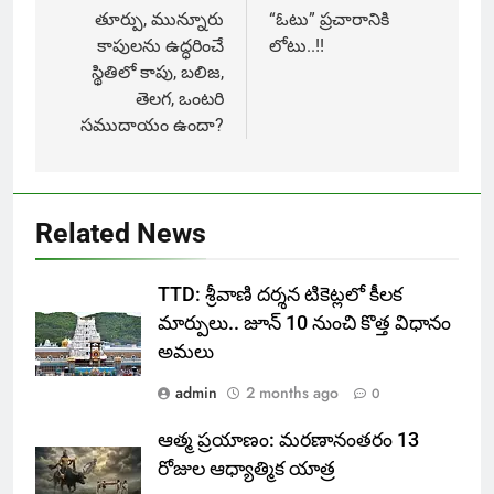
navigation
తూర్పు, మున్నూరు
“ఓటు” ప్రచారానికి
కాపులను ఉద్ధరించే
లోటు..!!
స్థితిలో కాపు, బలిజ,
తెలగ, ఒంటరి
సముదాయం ఉందా?
Related News
TTD: శ్రీవాణి దర్శన టికెట్లలో కీలక
మార్పులు.. జూన్ 10 నుంచి కొత్త విధానం
అమలు
admin
2 months ago
0
ఆత్మ ప్రయాణం: మరణానంతరం 13
రోజుల ఆధ్యాత్మిక యాత్ర