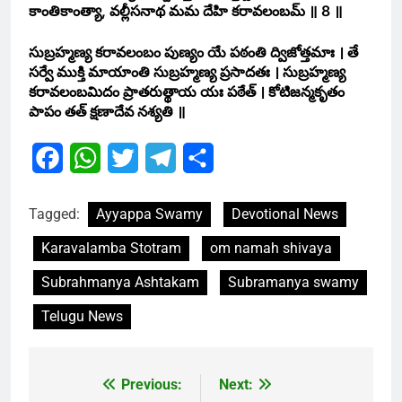
కాంతికాంత్యా, వల్లీసనాథ మమ దేహి కరావలంబమ్ ॥ 8 ॥
సుబ్రహ్మణ్య కరావలంబం పుణ్యం యే పఠంతి ద్విజోత్తమాః । తే
సర్వే ముక్తి మాయాంతి సుబ్రహ్మణ్య ప్రసాదతః । సుబ్రహ్మణ్య
కరావలంబమిదం ప్రాతరుత్థాయ యః పఠేత్ । కోటిజన్మకృతం
పాపం తత్ క్షణాదేవ నశ్యతి ॥
Facebook
WhatsApp
Twitter
Telegram
Share
Tagged:
Ayyappa Swamy
Devotional News
Karavalamba Stotram
om namah shivaya
Subrahmanya Ashtakam
Subramanya swamy
Telugu News
Previous:
Next:
Post