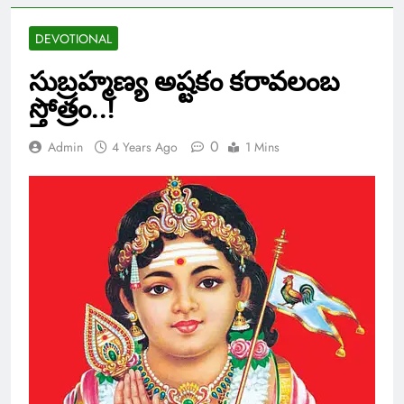
DEVOTIONAL
సుబ్రహ్మణ్య అష్టకం కరావలంబ
స్తోత్రం..!
0
Admin
4 Years Ago
1 Mins