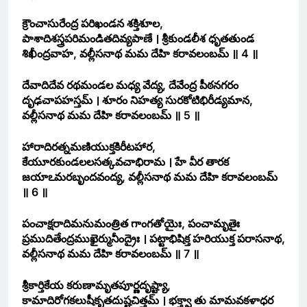
క్రౌంచాసురేంద్ర పరిఖండన శక్తిశూల,
పాశాదిశస్త్రపరిమండితదివ్యపాణే । శ్రీకుండలీశ ధృతతుండ
శిఖీంద్రవాహ, వల్లీసనాథ మమ దేహి కరావలంబమ్ ॥ 4 ॥
దేవాదిదేవ రథమండల మధ్య వేద్య, దేవేంద్ర పీఠనగరం
దృఢచాపహస్తమ్ । శూరం నిహత్య సురకోటిభిరీడ్యమాన,
వల్లీసనాథ మమ దేహి కరావలంబమ్ ॥ 5 ॥
హారాదిరత్నమణియుక్తకిరీటహార,
కేయూరకుండలలసత్కవచాభిరామ । హే వీర తారక
జయాఽమరబృందవంద్య, వల్లీసనాథ మమ దేహి కరావలంబమ్
॥ 6 ॥
పంచాక్షరాదిమనుమంత్రిత గాంగతోయైః, పంచామృతైః
ప్రముదితేంద్రముఖైర్మునీంద్రైః । పట్టాభిషిక్త హరియుక్త పరాసనాథ,
వల్లీసనాథ మమ దేహి కరావలంబమ్ ॥ 7 ॥
శ్రీకార్తికేయ కరుణామృతపూర్ణదృష్ట్యా,
కామాదిరోగకలుషీకృతదుష్టచిత్తమ్ । భక్త్వా తు మామవకళాధర