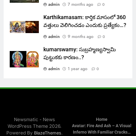
admin
7 months ago
0
Karthikamasam: కార్తిక మాసంలో 360
వత్తులు వెలిగించడం ఎందుకు ప్రత్యేకం…?
admin
9 months ago
0
kumarswamy: సుబ్రహ్మణ్యస్వామి
పుట్టుకకు కారణం..?
admin
1 year ago
0
Newsmatic - News
Home
WordPress Theme 2026.
Avatar: Fire And Ash – A Visual
Inferno With Familiar Cracks…
Powered By
.
BlazeThemes