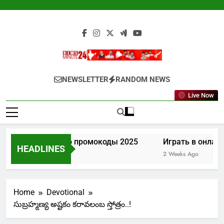
Skip
to
content
Newsminute24
Get All Updated Telugu News
NEWSLETTER
RANDOM NEWS
Live Now
Лев казино промокоды 2025
Играть в онлайн
HEADLINES
1 Week Ago
2 Weeks Ago
Home
Devotional
సుబ్రహ్మణ్య అష్టకం కరావలంబ స్తోత్రం..!