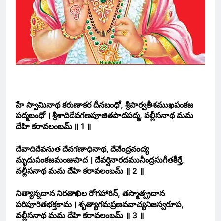
హే స్వామినాథ కరుణాకర దీనబంధో, శ్రీపార్వతీశముఖపంకజ
పద్మబంధో । శ్రీశాదిదేవగణపూజితపాదపద్మ, వల్లీసనాథ మమ
దేహి కరావలంబమ్ ॥ 1 ॥
దేవాదిదేవనుత దేవగణాధినాథ, దేవేంద్రవంద్య
మృదుపంకజమంజుపాద । దేవర్షినారదమునీంద్రసుగీతకీర్తే,
వల్లీసనాథ మమ దేహి కరావలంబమ్ ॥ 2 ॥
నిత్యాన్నదాన నిరతాఖిల రోగహారిన్, తస్మాత్ప్రదాన
పరిపూరితభక్తకామ । శృత్యాగమప్రణవవాచ్యనిజస్వరూప,
వల్లీసనాథ మమ దేహి కరావలంబమ్ ॥ 3 ॥