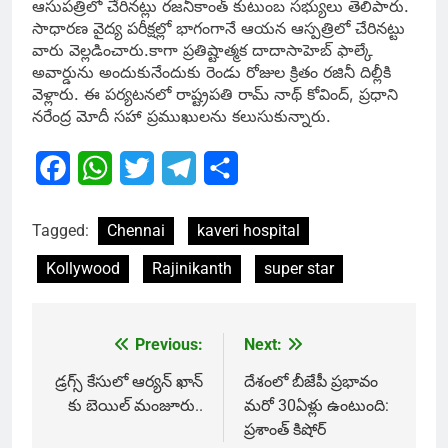
ఆసుపత్రిలో చేరినట్లు రజనీకాంత్ కుటుంబ సభ్యులు తెలిపారు.
సాధారణ వైద్య పరీక్షల్లో భాగంగానే ఆయన ఆస్పత్రిలో చేరినట్టు
వారు వెల్లడించారు.కాగా ప్రతిష్టాత్మక దాదాసాహెబ్ ఫాల్కే
అవార్డును అందుకునేందుకు రెండు రోజుల క్రితం రజినీ దిల్లీకి
వెళ్లారు. ఈ పర్యటనలో రాష్ట్రపతి రామ్ నాథ్ కోవింద్​, ప్రధాని
నరేంద్ర మోదీ సహా ప్రముఖులను కలుసుకున్నారు.
Facebook
WhatsApp
Twitter
Telegram
Share
Tagged:
Chennai
kaveri hospital
Kollywood
Rajinikanth
super star
Previous:
Next:
Post
navigation
డ్రగ్స్ కేసులో ఆర్యన్ ఖాన్
దేశంలో బీజేపీ ప్రభావం
కు బెయిల్ మంజూరు..
మరో 30ఏళ్లు ఉంటుంది:
ప్రశాంత్ కిషోర్