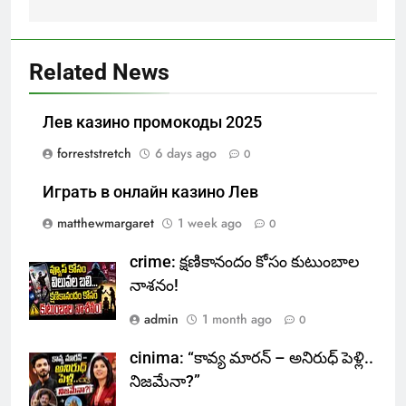
Related News
Лев казино промокоды 2025
forreststretch
6 days ago
0
Играть в онлайн казино Лев
matthewmargaret
1 week ago
0
crime: క్షణికానందం కోసం కుటుంబాల
నాశనం!
admin
1 month ago
0
cinima: “కావ్య మారన్ – అనిరుధ్ పెళ్లి..
నిజమేనా?”