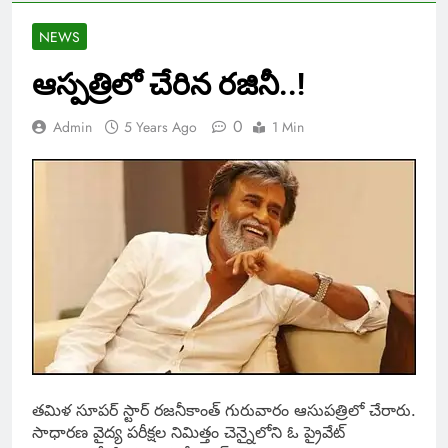
NEWS
ఆస్పత్రిలో చేరిన రజినీ..!
0
Admin
5 Years Ago
1 Min
తమిళ సూపర్​ స్టార్ రజనీకాంత్ గురువారం ఆసుపత్రిలో చేరారు.
సాధారణ వైద్య పరీక్షల నిమిత్తం చెన్నైలోని ఓ ప్రైవేట్