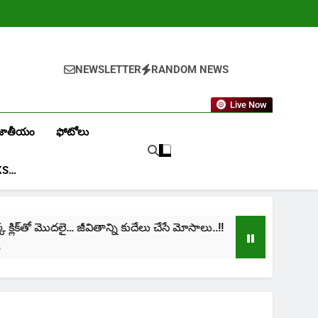
NEWSLETTER
RANDOM NEWS
Live Now
జాతీయం
ఫోటోలు
KS…
ిక్‌తో మొదలై… జీవితాన్ని కుదేలు చేసే మోసాలు..!!
cini
1 Mon