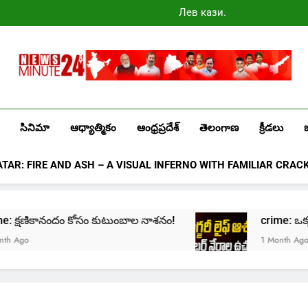
Лев казино
промокоды
2025
Newsminute24
Get All Updated Telugu News
సినిమా
ఆధ్యాత్మికం
ఆంధ్రప్రదేశ్
తెలంగాణ
క్రీడలు
ATAR: FIRE AND ASH – A VISUAL INFERNO WITH FAMILIAR CRAC
crime: క్షణికానందం కోసం కుటుంబాల నాశనం!
crime: ఒక్క క్ల
Ago
1 Month Ago