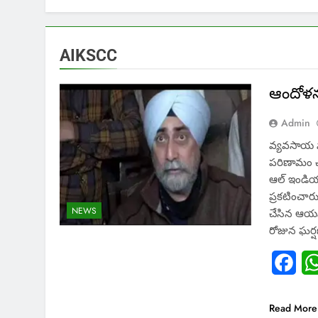
AIKSCC
ఆందోళన 
Admin
వ్యవసాయ స
పరిణామం చ
ఆల్ ఇండియా
ప్రకటించార
NEWS
చేసిన ఆయన 
రోజున ఘర్
Fac
Read More