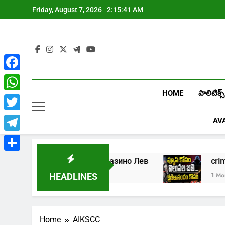
Skip
Friday, August 7, 2026
2:15:41 AM
to
content
Facebook
HOME
పాలిటిక్స్
WhatsApp
Twitter
AV
Telegram
Share
5
Играть в онлайн казино Лев
1 Week Ago
1 Month 
HEADLINES
Home
AIKSCC