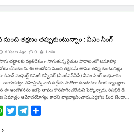
నుంచి తక్షణం తప్పుకుంటున్నాం : వీఎం సింగ్
6 Years Ago
0
1 Min
ాగు చట్టాలకు వ్యతిరేకంగా సాగుతున్న రైతుల పోరాటంలో అనూహ్య
ోటు చేసుకుంది. ఈ ఆందోళన నుంచి తక్షణమే తాము తప్పు కుంటునట్లు
 కిసాన్ సంఘర్ష్ కమిటీ కన్వీనర్ (ఏఐకేఎస్‌సీసీ) వీఎం సింగ్‌ బుధవారం
ు. నాయకత్వం వహిస్తున్న వారి ఉద్దేశం మరోలా ఉందంటూ కీలక వ్యాఖ్యలు
ఈ ఆందోళనను ఇకపై తాము కొనసాగించలేమని పేర్కొన్నారు. రిపబ్లిక్‌ డే
షణ ఏమాత్రం ఆమోదయోగ్యం కాదని వ్యాఖ్యానించారు.ఎర్రకోట మీద జెండా…
ebook
WhatsApp
Twitter
Telegram
Share