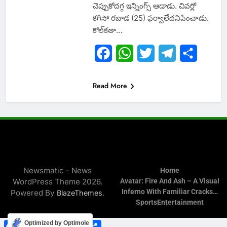
చెప్పుకోదగ్గ ఇన్నింగ్స్ ఆడాడు. చివర్లో
కగిసో రబాడ (25) ఫర్వాలేదనిపించాడు.
కోల్‌కతా…
Facebook
WhatsApp
Twitter
Telegram
Share
Read More
Newsmatic - News
Home
WordPress Theme 2026.
Avatar: Fire And Ash – A Visual
Inferno With Familiar Cracks…
Powered By
.
BlazeThemes
Sports
Entertainment
Facebook
WhatsApp
Twitter
Telegram
Share
Optimized by Optimole