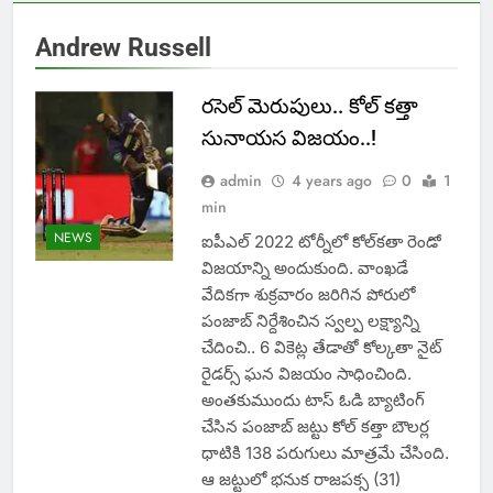
Andrew Russell
రసెల్ మెరుపులు.. కోల్ కత్తా
సునాయస విజయం..!
admin
4 years ago
0
1
min
NEWS
ఐపీఎల్ 2022 టోర్నీలో కోల్‌కతా రెండో
విజయాన్ని అందుకుంది. వాంఖడే
వేదికగా శుక్రవారం జరిగిన పోరులో
పంజాబ్ నిర్దేశించిన స్వల్ప లక్ష్యాన్ని
చేదించి.. 6 వికెట్ల తేడాతో కోల్కతా నైట్
రైడర్స్ ఘన విజయం సాధించింది.
అంతకుముందు టాస్ ఓడి బ్యాటింగ్
చేసిన పంజాబ్ జట్టు కోల్ కత్తా బౌలర్ల
ధాటికి 138 పరుగులు మాత్రమే చేసింది.
ఆ జట్టులో భనుక రాజపక్స (31)