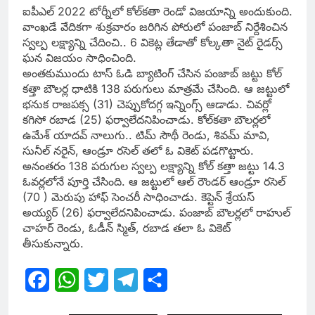
ఐపీఎల్ 2022 టోర్నీలో కోల్‌కతా రెండో విజయాన్ని అందుకుంది.
వాంఖడే వేదికగా శుక్రవారం జరిగిన పోరులో పంజాబ్ నిర్దేశించిన
స్వల్ప లక్ష్యాన్ని చేదించి.. 6 వికెట్ల తేడాతో కోల్కతా నైట్ రైడర్స్
ఘన విజయం సాధించింది.
అంతకుముందు టాస్ ఓడి బ్యాటింగ్ చేసిన పంజాబ్ జట్టు కోల్
కత్తా బౌలర్ల ధాటికి 138 పరుగులు మాత్రమే చేసింది. ఆ జట్టులో
భనుక రాజపక్స (31) చెప్పుకోదగ్గ ఇన్నింగ్స్ ఆడాడు. చివర్లో
కగిసో రబాడ (25) ఫర్వాలేదనిపించాడు. కోల్‌కతా బౌలర్లలో
ఉమేశ్ యాదవ్‌ నాలుగు.. టిమ్‌ సౌథీ రెండు, శివమ్‌ మావి,
సునీల్ నరైన్‌, ఆండ్రూ రసెల్ తలో ఓ వికెట్ పడగొట్టారు.
అనంతరం 138 పరుగుల స్వల్ప లక్ష్యాన్ని కోల్ కత్తా జట్టు 14.3
ఓవర్లలోనే పూర్తి చేసింది. ఆ జట్టులో ఆల్ రౌండర్ ఆండ్రూ రసెల్‌
(70 ) మెరుపు హాఫ్ సెంచరీ సాధించాడు. కెప్టెన్‌ శ్రేయస్
అయ్యర్‌ (26) ఫర్వాలేదనిపించాడు. పంజాబ్ బౌలర్లలో రాహుల్
చాహర్ రెండు, ఓడీన్‌ స్మిత్‌, రబాడ తలా ఓ వికెట్
తీసుకున్నారు.
Facebook
WhatsApp
Twitter
Telegram
Share