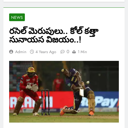
NEWS
రసెల్ మెరుపులు.. కోల్ కత్తా
సునాయస విజయం..!
0
Admin
4 Years Ago
1 Min