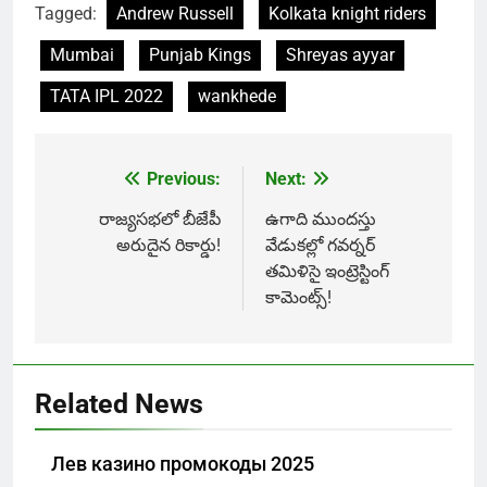
Tagged:
Andrew Russell
Kolkata knight riders
Mumbai
Punjab Kings
Shreyas ayyar
TATA IPL 2022
wankhede
Previous:
Next:
Post
navigation
రాజ్యసభలో బీజేపీ
ఉగాది ముందస్తు
అరుదైన రికార్డు!
వేడుకల్లో గవర్నర్
తమిళిసై ఇంట్రెస్టింగ్
కామెంట్స్!
Related News
Лев казино промокоды 2025