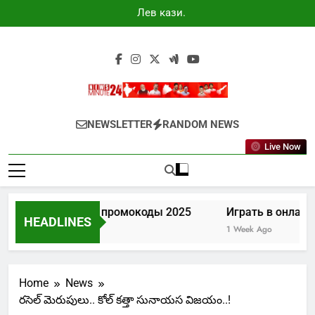
Skip
Лев казино
to
промокоды
2025
content
Newsminute24
Get All Updated Telugu News
NEWSLETTER
RANDOM NEWS
Live Now
Лев казино промокоды 2025
Играть в онлайн
HEADLINES
5 Days Ago
1 Week Ago
Home
News
రసెల్ మెరుపులు.. కోల్ కత్తా సునాయస విజయం..!