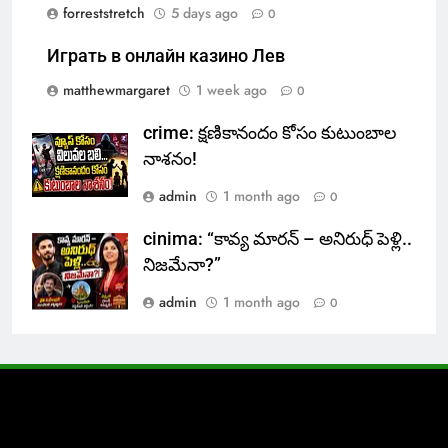
forreststretch
5 days ago
0
Играть в онлайн казино Лев
matthewmargaret
1 week ago
0
crime: క్షణికానందం కోసం కుటుంబాల
నాశనం!
admin
1 month ago
0
cinima: “కావ్య మారన్ – అనిరుధ్ పెళ్లి..
నిజమేనా?”
admin
1 month ago
0