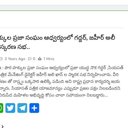
కుల ప్రజా సంఘం ఆధ్వర్యంలో గద్దర్, జహీర్ అలీ
ంస్కరణ సభ..
3 Years Ago
0
1 Mins
: పౌర హక్కుల ప్రజా సంఘం ఆధ్వర్యంలో ప్రజా యుద్ధ నౌక గద్దర్ ,సియసత్
త్రిక మేనేజింగ్ డైరెక్టర్ జహీర్ అలి ఖాన్ ల స్మారక సభ నిర్వహించారు. వీరి
ం తో రాష్ర్టం ఒక్కసారి ఉలిక్కి పడింది అని రాష్ట్ర ప్రధాన కార్యదర్శి జయ
న్నారు. సియాసత్ పత్రిక యాజమాన్యం ఎప్పుడూ ప్రజల పక్షం నిలబడిందని
తీ నిరుపేద మహిళల అభివృద్ది కోసం చాలా సహాయంగా నిలబడ్డారు…
ebook
WhatsApp
Twitter
Telegram
Share