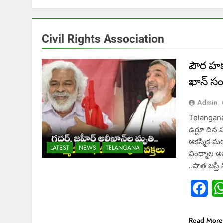
Civil Rights Association
పౌర హక్
ఖాన్ స
Admin
Telangana 
ఉర్దూ దిన ప
ఆకస్మిక మరణ
LATEST
NEWS
TELANGANA
వింధ్మాల అ
..పాత బస్
Fac
Read More