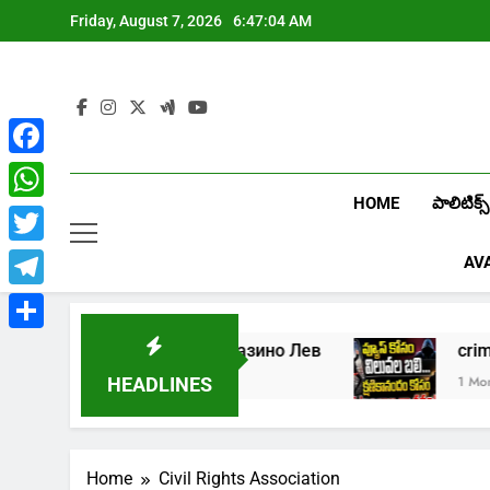
Skip
Friday, August 7, 2026
6:47:04 AM
to
content
Facebook
HOME
పాలిటిక్స్
WhatsApp
Twitter
AV
Telegram
Share
5
Играть в онлайн казино Лев
1 Week Ago
1 Month 
HEADLINES
Home
Civil Rights Association