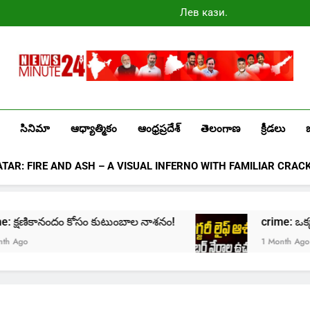
Лев казино
промокоды
2025
Newsminute24
Get All Updated Telugu News
సినిమా
ఆధ్యాత్మికం
ఆంధ్రప్రదేశ్
తెలంగాణ
క్రీడలు
ATAR: FIRE AND ASH – A VISUAL INFERNO WITH FAMILIAR CRAC
crime: క్షణికానందం కోసం కుటుంబాల నాశనం!
crime: ఒక్క క్ల
Ago
1 Month Ago