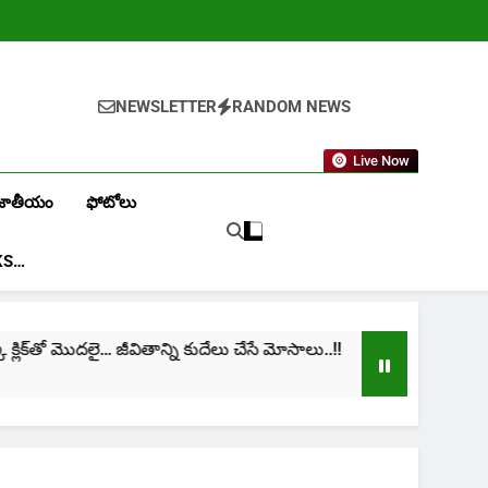
NEWSLETTER
RANDOM NEWS
Live Now
జాతీయం
ఫోటోలు
KS…
ిక్‌తో మొదలై… జీవితాన్ని కుదేలు చేసే మోసాలు..!!
cini
1 Mon