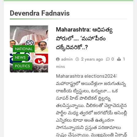
Devendra Fadnavis
Maharashtra: ఆధిపత్య
పోరులో…. ‘మహా’పీఠం
దక్కేదెవరికో..?
NATIONAL
NEWS
admin
2 years ago
0
1
POLITICS
mins
Maharashtra elections2024:
మహారాష్ట్రలో అయిదేళ్లుగా జరుగుతున్న
రాజకీయ ట్విస్టులు, టర్నులూ… ఒక
సూపర్ హిట్ పొలిటికల్ థ్రిల్లర్ను
తలపిస్తున్నాయి. చీలికలతో చెల్లాచెదురైన
పార్టీల మధ్య త్వరలో జరగబోయే అసెంబ్లీ
ఎన్నికలు కూడా అంతే ఉత్కంఠగా
సాగనున్నాయని ప్రస్తుత పరిణామాలు
స్పష్టం చేస్తున్నాయి. ముఖ్యమంత్రి ఏక్నాథ్