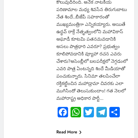
కొలువుదీరింది. అనేక నాటకీయ
పరిణామాల మధ్య శివసేన తిరుగుబాటు
నేత శిందే..బీజేపీ సహకారంతో
ముఖ్యమంత్రిగా ఎన్నికయ్యారు. అయితే
ఉద్ధవ్ ఠాక్రే నేతృత్వంలోని మహావికాస్
అఘాడీ కూటమి పతనమవడానికి
అసలు పాత్రధారి ఎవరూ? ప్రభుత్వం
కూలిపోవడానికి వ్యూహా రచన ఎవరు
చేశారు?అసెంబ్లీలో బలపరీక్షలో నెగ్గడంలో
ఎవరి పాత్ర ఏంటన్నది శిందే మీడియాతో
పంచుకున్నారు. సినిమా తలపించేలా
రక్తికట్టించిన మహాడ్రామా చివరకు ఎలా
ముగిసిందో తెలుసుకుందాం! గత నెలలో
మహారాష్ట్ర అధికార పార్టీ…
Facebook
WhatsApp
Twitter
Telegram
Share
Read More