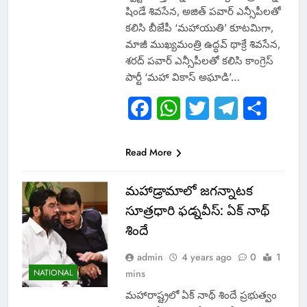
షిండే శివసేన, అజిత్ పవార్ ఎన్సీపీలతో
కలిసి బీజేపీ ‘మహాయుతి’ కూటమిగా,
మాజీ ముఖ్యమంత్రి ఉద్ధవ్ థాక్రే శివసేన,
శరద్ పవార్ ఎన్సీపీలతో కలిసి కాంగ్రెస్
పార్టీ ‘మహా వికాస్ అఘాడి’…
Facebook
WhatsApp
Twitter
Telegram
Share
Read More
మహాడ్రామాలో జగన్నాటక
సూత్రధారి ఫడ్నవీస్: ఏక్ నాథ్
శిందే
admin
4 years ago
0
1
NATIONAL
mins
మహారాష్ట్రలో ఏక్ నాథ్ శిందే ప్రభుత్వం