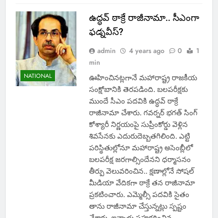
ఉద్ధవ్ ఠాక్రే రాజీనామా.. సీఎంగా
ఫడ్నవీస్?
admin
4 years ago
0
1
min
NATIONAL
ఊహించినట్లగానే మహారాష్ట్ర రాజకీయ
సంక్షోబానికి తెరపడింది. బలపరీక్షకు
ముందే సీఎం పదవికి ఉద్ధవ్ ఠాక్రే
రాజీనామా చేశారు. గవర్నర్ భగత్ సింగ్
కోశ్యారీ నిర్ణయంపై సుప్రీంకోర్డు వెళ్లిన
శివసేనకు ఎదురుదెబ్బతగిలింది. ఎట్టి
పరిస్థితుల్లోనూ మహారాష్ట్ర అసెంబ్లీలో
బలపరీక్ష జరగాల్సిందేనని ధర్మాసనం
తీర్పు వెలువరించిన.. క్షణాల్లోనే సోషల్
మీడియా వేదికగా ఠాక్రే తన రాజీనామా
ప్రకటించారు. ఎమ్మెల్సీ పదవికి సైతం
తాను రాజీనామా చేస్తున్నట్లు స్పష్టం
చేశారు. ఇన్నాళ్లు సహకరించిన