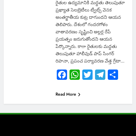
రైతుల ఉద్యమానికి మద్దతు తెలుపుతూ
ప్రఖ్యాత సెలబ్రెటీలు ట్వీట్స్ వెనక
అంతర్జాతీయ కుట్ర దాగుందని ఆయన
తెలిపారు. దేశంలో గందరగోళం
వాతావరణం సృష్టించి అల్లర్ల రేపే
ప్రయత్నం జరుగుతోందని ఆయన
పేర్కొన్నారు. కాగా రైతులకు మద్దతు
తెలుపుతూ హాలీవుడ్ పాప్ సింగర్
రిహనా, ప్రపంచ పర్యావరణ వేత్త గ్రేటా…
Facebook
WhatsApp
Twitter
Telegram
Share
Read More