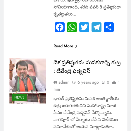
సోనియాగాంధీ, శరద్ పవర్ కి ప్రత్యేకంగా
కృతజ్ఞతలు…
Facebook
WhatsApp
Twitter
Telegram
Share
Read More
దేశ ప్రతిష్టతను మసకబార్చే కుట్ర
: దేవేంద్ర ఫడ్నవిస్
admin
6 years ago
0
1
min
NEWS
భారత్ ప్రతిష్టతను మసక అంతర్జాతీయ
కుట్ర జరుగుతొందని మహారాష్ట్ర మాజీ
సీఎం దేవేంద్ర ఫడ్నవిస్ పేర్కొన్నారు.
నాగపూర్ లో ఏర్పాటు చేసిన విలేకరుల
సమావేశంలో ఆయన మాట్లాడుతూ..