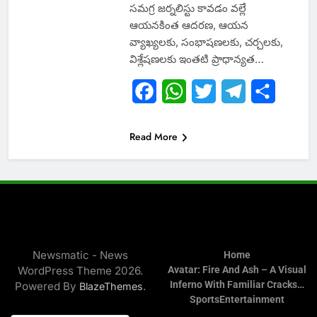
సమగ్ర జర్నలిస్టు కావడం వల్లే
ఆయనకింత ఆదరణ, ఆయన
వ్యాఖ్యలకు, సంభాషణలకు, చర్చలకు,
విశ్లేషణలకు ఇంతటి ప్రాధాన్యత…
Facebook
WhatsApp
Twitter
Telegram
Share
Read More
Newsmatic - News
Home
WordPress Theme 2026.
Avatar: Fire And Ash – A Visual
Inferno With Familiar Cracks…
Powered By
.
BlazeThemes
Sports
Entertainment