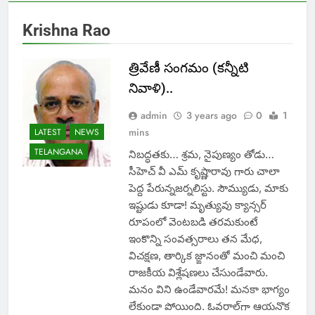
Krishna Rao
త్రివేణీ సంగమం (కన్నీటి
నివాళి)..
admin
3 years ago
0
1
mins
LATEST
NEWS
TELANGANA
నిబద్ధతకు… శ్రమ, నైపుణ్యం తోడు…
సీహెచ్‌ వీ ఎమ్‌ కృష్ణారావు గారు చాలా
పెద్ద పేరున్నజర్నలిస్టు. సౌమ్యుడు, మాకు
ఇష్టుడు కూడా! మృత్యువు క్యాన్సర్‌
రూపంలో వెంటబడి తరమకుంటే
ఇంకొన్ని సంవత్సరాలు తన మేధ,
విచక్షణ, తార్కిక జ్ఙానంతో మంచి మంచి
రాజకీయ విశ్లేషణలు చేసుండేవారు.
మనం విని ఉండేవారమే! మనకా భాగ్యం
లేకుండా పోయింది. ఓవరాల్‌గా ఆయనొక