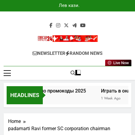
Skip
Лев казино
to
промокоды
2025
content
Newsminute24
Get All Updated Telugu News
NEWSLETTER
RANDOM NEWS
Live Now
Лев казино промокоды 2025
Играть в онлай
HEADLINES
6 Days Ago
1 Week Ago
Home
padamarti Ravi former SC corporation chairman