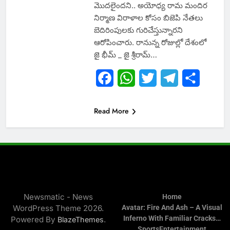
మొదలైందని.. అయోధ్య రామ మందిర
నిర్మాణ విరాళాల కోసం బిజెపి నేతలు
బెదిరింపులకు గురిచేస్తున్నారని
ఆరోపించారు. రానున్న రోజుల్లో దేశంలో
జై భీమ్ _ జై శ్రీరామ్…
Facebook
WhatsApp
Twitter
Telegram
Share
Read More
Newsmatic - News
Home
WordPress Theme 2026.
Avatar: Fire And Ash – A Visual
Inferno With Familiar Cracks…
Powered By
.
BlazeThemes
Sports
Entertainment