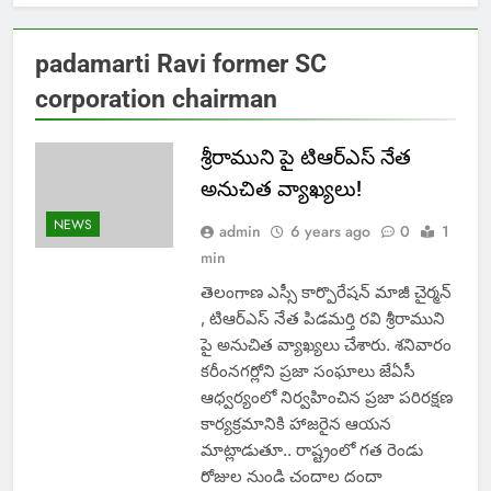
padamarti Ravi former SC
corporation chairman
శ్రీరాముని పై టిఆర్ఎస్ నేత
అనుచిత వ్యాఖ్యలు!
NEWS
admin
6 years ago
0
1
min
తెలంగాణ ఎస్సీ కార్పొరేషన్ మాజీ చైర్మన్
, టిఆర్ఎస్ నేత పిడమర్తి రవి శ్రీరాముని
పై అనుచిత వ్యాఖ్యలు చేశారు. శనివారం
కరీంనగర్లోని ప్రజా సంఘాలు జేఏసీ
ఆధ్వర్యంలో నిర్వహించిన ప్రజా పరిరక్షణ
కార్యక్రమానికి హాజరైన ఆయన
మాట్లాడుతూ.. రాష్ట్రంలో గత రెండు
రోజుల నుండి చందాల దందా