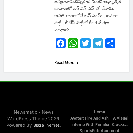
జన్మించారు.చిన్నపాటి నుంచి ఆధ్యాత్మిక
భావాలతో ఆర్ ఎస్ ఎస్ లో చేరారు.
అనతి కాలంలోనే జన్ సంఘ్.. జనతా
పార్టీ.. బీజేపీ పార్టీలో కీలక నేతగా
ఎదిగారు….
Facebook
WhatsApp
Twitter
Telegram
Share
Read More
Newsmatic - News
Home
WordPress Theme 2026.
Avatar: Fire And Ash – A Visual
Inferno With Familiar Cracks…
Powered By
.
BlazeThemes
Sports
Entertainment