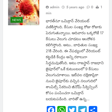
admin
5 years ago
0
1
min
NEWS
భారత్‌నూ ఒమిక్రాన్‌ వేరియంట్‌
వణికిస్తోంది. కేసుల సంఖ్య రోజు రోజుకు
పెరుగుతున్నాయి. ఆదివారం ఒక్కరోజే 17
కేసులు వెలుగు చూడటం ఆందోళన
కలిగిస్తోంది. అటు.. బాధితుల సంఖ్య
21కి చేరింది. ఈ నేపథ్యంలో వేరియంట్‌
కట్టడికి కేంద్రం అన్ని రకాలుగా
సిద్ధమవుతోంది. అటు రాజస్థాన్‌ రాజధాని
జైపూర్‌లో ఒకే కుటుంబంలో 9 కేసులు
వెలుగుచూశాయి. ఇటీవల దక్షిణాఫ్రికా
నుంచి జైపూర్‌కు వచ్చిన నలుగురిలో
శాంపిల్స్ సేకరించి జీనోమ్ సీక్వెన్సింగ్
కోసం పంపించగా ఒమిక్రాన్
బయటపడింది. వారితో ఉన్న…
Facebook
WhatsApp
Twitter
Telegram
Share