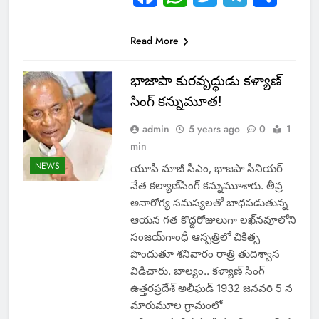
Read More
భాజాపా కురవృద్ధుడు కళ్యాణ్
సింగ్ కన్నుమూత!
admin
5 years ago
0
1
min
NEWS
యూపీ​ మాజీ సీఎం, భాజపా సీనియర్​
నేత కల్యాణ్‌సింగ్‌ కన్నుమూశారు. తీవ్ర
అనారోగ్య సమస్యలతో బాధపడుతున్న
ఆయన గత కొద్దరోజులుగా లఖ్‌నవూలోని
సంజయ్‌గాంధీ ఆస్పత్రిలో చికిత్స
పొందుతూ శనివారం రాత్రి తుదిశ్వాస
విడిచారు. బాల్యం.. కళ్యాణ్ సింగ్
ఉత్తరప్రదేశ్ అలీఘడ్ 1932 జనవరి 5 న
మారుమూల గ్రామంలో