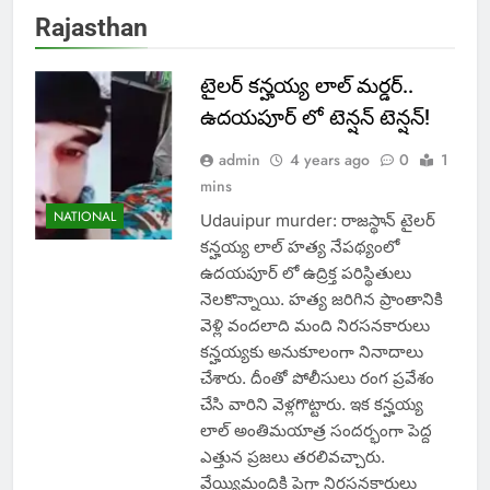
Rajasthan
టైలర్ కన్హయ్య లాల్ మర్డర్..
ఉదయపూర్ లో టెన్షన్ టెన్షన్!
admin
4 years ago
0
1
mins
NATIONAL
Udauipur murder: రాజస్థాన్ టైలర్
కన్హయ్య లాల్ హత్య నేపథ్యంలో
ఉదయపూర్ లో ఉద్రిక్త పరిస్థితులు
నెలకొన్నాయి. హత్య జరిగిన ప్రాంతానికి
వెళ్లి వందలాది మంది నిరసనకారులు
కన్హయ్యకు అనుకూలంగా నినాదాలు
చేశారు. దీంతో పోలీసులు రంగ ప్రవేశం
చేసి వారిని వెళ్లగొట్టారు. ఇక కన్హయ్య
లాల్ అంతిమయాత్ర సందర్భంగా పెద్ద
ఎత్తున ప్రజలు తరలివచ్చారు.
వేయ్యిమందికి పైగా నిరసనకారులు