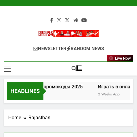
Skip
to
content
Newsminute24
Get All Updated Telugu News
NEWSLETTER
RANDOM NEWS
Live Now
Лев казино промокоды 2025
Играть в онлайн 
HEADLINES
1 Week Ago
2 Weeks Ago
Home
Rajasthan