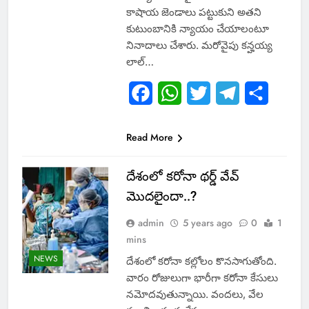
కాషాయ జెండాలు పట్టుకుని అతని
కుటుంబానికి న్యాయం చేయాలంటూ
నినాదాలు చేశారు. మరోవైపు కన్హయ్య
లాల్…
Facebook
WhatsApp
Twitter
Telegram
Share
Read More
దేశంలో కరోనా థర్డ్ వేవ్
మొదలైందా..?
admin
5 years ago
0
1
mins
NEWS
దేశంలో కరోనా కల్లోలం కొనసాగుతోంది.
వారం రోజులుగా భారీగా కరోనా కేసులు
నమోదవుతున్నాయి. వందలు, వేల