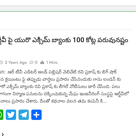
్టీవీ పై యురొ ఎక్సిమ్ బ్యాంకు 100 కోట్ల పరువునష్టం
2 Years Ago
0
1 Mins
: .ఆర్ టీవీ ఎడిటర్ అండ్ పబ్లిషర్ వెలిచేటి రవి ప్రకాష్ కు బిగ్ షాక్
తన క్లయింటు పై తప్పుడు వార్తలు ప్రసారం చేసినందుకు గాను లండన్ కు
 ఎక్సిమ్ బ్యాంకు రవి ప్రకాష్ కు లీగల్ నోటీసులు జారీ చేసింది. పలు
భాగంగా నిర్మాణ పనులను దక్కించుకున్న మేఘ ఇంజనీరింగ్ సంస్థపై ఆర్టీవీలో
థనాలు ప్రసారం చేశారు. దీంతో కథనాల వలన తమ కంపెనీ కి…
ebook
WhatsApp
Twitter
Telegram
Share