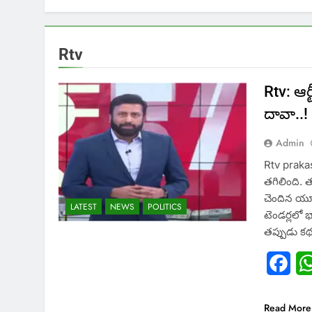
Rtv
Rtv: ఆర
దావా..!
Admin
Rtv prakash
తగిలింది. 
చెందిన యూరో
LATEST
NEWS
POLITICS
టెండర్లలో 
తప్పుడు క
Fac
Read More