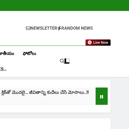
NEWSLETTER
RANDOM NEWS
Live Now
జాతీయం
ఫోటోలు
KS…
క్‌తో మొదలై… జీవితాన్ని కుదేలు చేసే మోసాలు..!!
cinim
1 Mont