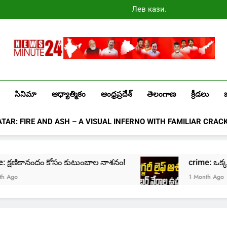
Лев казино
промокоды
2025
Newsminute24
Get All Updated Telugu News
సినిమా
ఆధ్యాత్మికం
ఆంధ్రప్రదేశ్
తెలంగాణ
క్రీడలు
ATAR: FIRE AND ASH – A VISUAL INFERNO WITH FAMILIAR CRAC
rime: క్షణికానందం కోసం కుటుంబాల నాశనం!
crime: ఒక్క క్లి
go
1 Month Ago