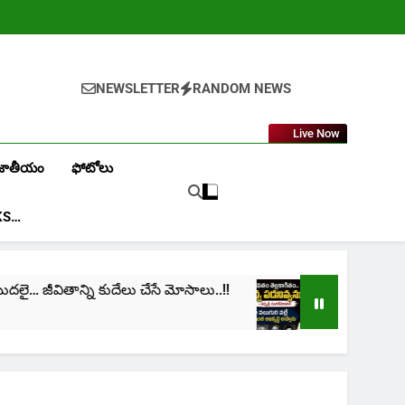
NEWSLETTER
RANDOM NEWS
Live Now
జాతీయం
ఫోటోలు
KS…
లై… జీవితాన్ని కుదేలు చేసే మోసాలు..!!
cinima: “నా జ
1 Month Ago