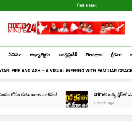
Лев казино
промокоды
2025
Newsminute24
Get All Updated Telugu News
సినిమా
ఆధ్యాత్మికం
ఆంధ్రప్రదేశ్
తెలంగాణ
క్రీడలు
ATAR: FIRE AND ASH – A VISUAL INFERNO WITH FAMILIAR CRAC
ికానందం కోసం కుటుంబాల నాశనం!
crime: ఒక్క క్లిక్‌తో మొద
1 Month Ago