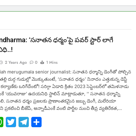
dharma: ‘సనాతన ధర్మం’పై పవర్ స్టార్ లాగే
ి..!
2 Years Ago
0
1 Mins
h merugumala senior journalist: సనాతన ధర్మాన్ని డెంగీతో పోల్చిన
లి దుర్గ గుడుల్లో మొక్కుతుంటే, ‘సనాతన ధర్మం’ నినాదం ఎత్తుకున్న డెప్టీ
కల్యాణ్‌కు ఒరిగేదేంటో! సరిగ్గా ఏడాది క్రితం 2023 సెప్టెంబర్‌లో తమిళనాడు
ఎంకే ‘యువరాజు’ ఉదయనిధి స్టాలిన్‌ మాట్లాడుతూ, ‘‘ సనాతన ధర్మాన్ని
ాలి. సనాతన ధర్మం ప్రజలకు ప్రాణాంతకమైన జబ్బు డెంగీ, మలేరియా
ని ప్రకటించి బీజేపీ, అన్నాడీఎంకే వంటి పార్టీల నుంచి తీవ్ర వ్యతిరేకత,…
ebook
WhatsApp
Twitter
Telegram
Share