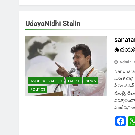
UdayaNidhi Stalin
sanatan
ఉదయనిధ
Admin
Nancharaia
ఉదయనిధి తల్
ANDHRA PRADESH
LATEST
NEWS
సీఎం పవన్‌ 
POLITICS
మంత్రి, డీ
నిర్మూలించ
వంటిది,’’ అ
Fac