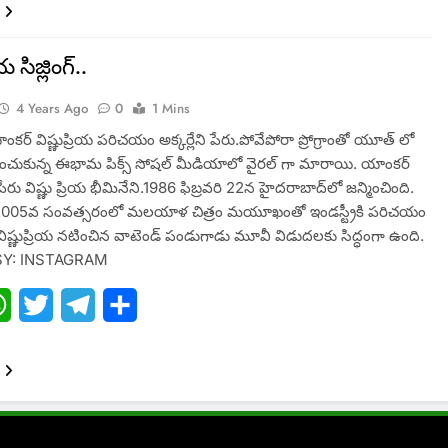
య సిజ్లింగ్..
4 Years Ago
0
1 Mins
ాంకర్ విష్ణుప్రియ పరిచయం అక్కర్లేని పేరు.పోవేపోరా ప్రోగ్రాంతో యూత్ లో
ాదించుకున్న ఈభామ పిక్స్ సోషల్ మీడియాలో వైరల్ గా మారాయి. యాంకర్
ేరు విష్ణు ప్రియ భీమినేని.1986 ఫిబ్రవరి 22న హైదరాబాద్‌లో జన్మించింది.
ియ 2005వ సంవత్సరంలో మలయాళ చిత్రం మయూఖంతో ఇండస్ట్రీకి పరిచయం
విష్ణుప్రియ నటించిన వాటెండ్ పండుగాడు మూవీ విడుదలకు సిద్ధంగా ఉంది.
Y: INSTAGRAM
ebook
WhatsApp
Twitter
Telegram
Share