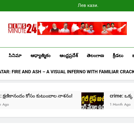
Лев казино
промокоды
2025
Newsminute24
Get All Updated Telugu News
సినిమా
ఆధ్యాత్మికం
ఆంధ్రప్రదేశ్
తెలంగాణ
క్రీడలు
ATAR: FIRE AND ASH – A VISUAL INFERNO WITH FAMILIAR CRAC
e: క్షణికానందం కోసం కుటుంబాల నాశనం!
crime: ఒక్క క్లిక్
1 Month Ago