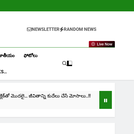
NEWSLETTER
RANDOM NEWS
Live Now
జాతీయం
ఫోటోలు
KS…
‌తో మొదలై… జీవితాన్ని కుదేలు చేసే మోసాలు..!!
cinima:
1 Month 