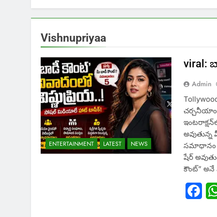
Vishnupriyaa
viral: 
Admin
Tollywood:
చర్చనీయాంశ
ఇంటరాక్షన్‌
అవుతున్న వ
ENTERTAINMENT
LATEST
NEWS
సమాధానం ఇ
షేర్ అవుతు
కౌంట్” అన
Fac