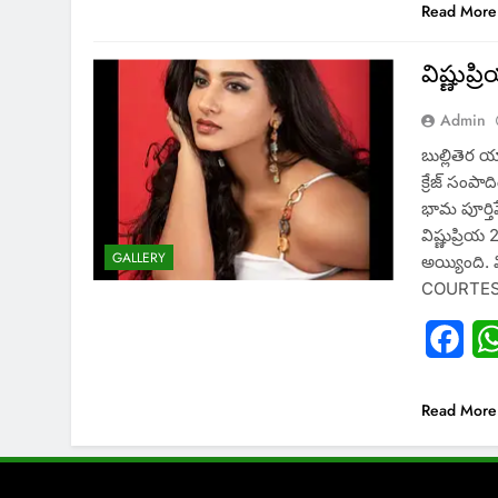
Read More
విష్ణుప్రి
Admin
బుల్లితెర య
క్రేజ్ సంప
భామ పూర్తిప
విష్ణుప్ర
GALLERY
అయ్యింది. 
COURTES
Fac
Read More