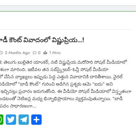
బాడీ కౌంట్ వివాదంలో విష్ణుప్రియ…!
2 Months Ago
0
1 Mins
 తెలుగు బుల్లితెర యాంకర్, నటి విష్ణుప్రియ మరోసారి సోషల్ మీడియాలో
ంగా మారింది. ఇటీవల తన సబ్‌స్క్రైబర్-ఓన్లీ సోషల్ మీడియా
లో చేసిన వ్యాఖ్యలు ఇప్పుడు పెద్ద ఎత్తున వివాదానికి దారితీశాయి. వైరల్
ీడియోలో “బాడీ కౌంట్” గురించి అడిగిన ప్రశ్నకు ఆమె “ఐదు” అని
చ్చినట్లు ప్రచారం జరుగుతోంది. ఈ వీడియో సోషల్ మీడియాలో విస్తృతంగా
ండటంతో నెటిజన్ల మధ్య భిన్నాభిప్రాయాలు వ్యక్తమవుతున్నాయి. “బాడీ
ే పదం సాధారణంగా…
ebook
WhatsApp
Twitter
Telegram
Share