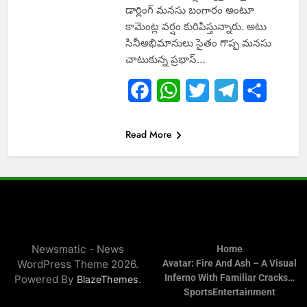
డార్లింగ్ మ‌న‌సు బంగారం అంటూ
కామెంట్ల వ‌ర్షం కురిపిస్తున్నారు. అటు
సినీఅభిమానులు సైతం గొప్ప మ‌న‌సు
చాటుకున్న‌ ప్ర‌భాస్…
Facebook
WhatsApp
Twitter
Telegram
Share
Read More
Newsmatic - News
Home
WordPress Theme 2026.
Avatar: Fire And Ash – A Visual
Inferno With Familiar Cracks…
Powered By
.
BlazeThemes
Sports
Entertainment