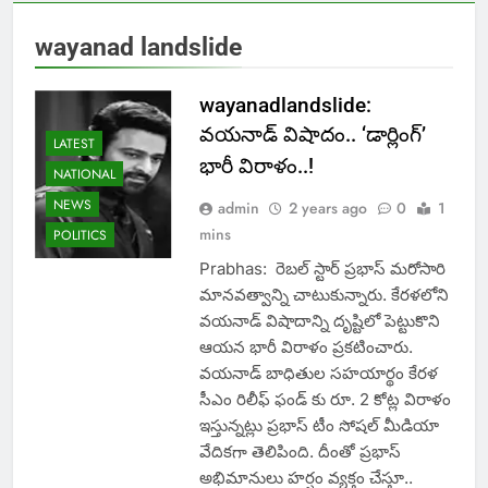
wayanad landslide
wayanadlandslide:
వ‌య‌నాడ్ విషాదం.. ‘డార్లింగ్’
LATEST
భారీ విరాళం..!
NATIONAL
NEWS
admin
2 years ago
0
1
mins
POLITICS
Prabhas: రెబ‌ల్ స్టార్ ప్ర‌భాస్ మ‌రోసారి
మాన‌వ‌త్వాన్ని చాటుకున్నారు. కేర‌ళలోని
వ‌యనాడ్ విషాదాన్ని దృష్టిలో పెట్టుకొని
ఆయ‌న‌ భారీ విరాళం ప్ర‌క‌టించారు.
వ‌య‌నాడ్ బాధితుల స‌హ‌యార్థం కేర‌ళ
సీఎం రిలీఫ్ ఫండ్ కు రూ. 2 కోట్ల విరాళం
ఇస్తున్న‌ట్లు ప్ర‌భాస్ టీం సోష‌ల్ మీడియా
వేదిక‌గా తెలిపింది. దీంతో ప్ర‌భాస్
అభిమానులు హ‌ర్షం వ్య‌క్తం చేస్తూ..