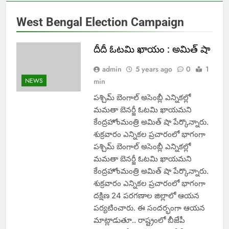
West Bengal Election Campaign
దీదీ ఓట‌మి ఖాయం ‌: అమిత్ షా
admin
5 years ago
0
1
NEWS
min
పశ్చిమ్ బెంగాల్ అసెంబ్లీ ఎన్నిక‌ల్లో
మ‌మ‌తా బెన‌ర్జీ ఓట‌మి ఖాయ‌మ‌ని
కేంద్ర‌హోంమంత్రి అమిత్ షా పేర్కొన్నారు.
శుక్ర‌వారం ఎన్నిక‌ల ప్ర‌చారంలో భాగంగా
పశ్చిమ్ బెంగాల్ అసెంబ్లీ ఎన్నిక‌ల్లో
మ‌మ‌తా బెన‌ర్జీ ఓట‌మి ఖాయ‌మ‌ని
కేంద్ర‌హోంమంత్రి అమిత్ షా పేర్కొన్నారు.
శుక్ర‌వారం ఎన్నిక‌ల ప్ర‌చారంలో భాగంగా
ద‌క్షిణ‌ 24 ప‌ర‌గ‌ణాల జిల్లాలో ఆయ‌న
ప‌ర్య‌టించారు. ఈ సంద‌ర్భంగా ఆయ‌న
మాట్లాడుతూ.. రాష్ట్రంలో బీజేపీ