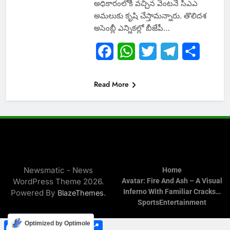
అధికారంలోకి వ‌చ్చిన వెంట‌నే సీఎఎ
అమలుకు కృషి చేస్తామ‌న్నారు. తొలిదశ
అసెంబ్లీ ఎన్నిక‌ల్లో బీజేపీ…
Facebook
WhatsApp
Twitter
Telegram
Share
Read More
Newsmatic - News
Home
WordPress Theme 2026.
Avatar: Fire And Ash – A Visual
Inferno With Familiar Cracks…
Powered By
.
BlazeThemes
Sports
Entertainment
Facebook
WhatsApp
Twitter
Telegram
Share
Optimized by Optimole