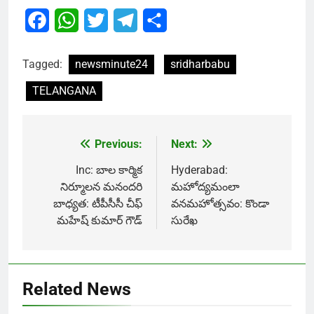
Facebook
WhatsApp
Twitter
Telegram
Share
Tagged:
newsminute24
sridharbabu
TELANGANA
Previous:
Next:
Post
navigation
Inc: బాల కార్మిక
Hyderabad:
నిర్మూలన మనందరి
మ‌హోద్య‌మంలా
బాధ్యత: టీపీసీసీ చీఫ్
వ‌న‌మ‌హోత్స‌వం: కొండా
మహేష్ కుమార్ గౌడ్
సురేఖ
Related News