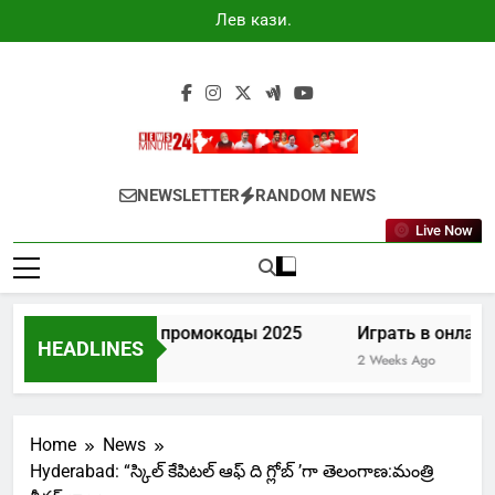
Skip
Лев казино
to
промокоды
2025
content
Newsminute24
Get All Updated Telugu News
NEWSLETTER
RANDOM NEWS
Live Now
Лев казино промокоды 2025
Играть в онлайн 
HEADLINES
7 Days Ago
2 Weeks Ago
Home
News
Hyderabad: “స్కిల్ కేపిటల్ ఆఫ్ ది గ్లోబ్ ’గా తెలంగాణ:మంత్రి