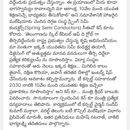
దిద్దేందుకు ప్రయత్నం చేస్తున్నాం. ఈ ప్రయాణంలో మీరు కూడా
భాగస్వామ్యం కావాలన్నది మా ఆకాంక్ష. 10వేల మంది యువత
శిక్షణనిచ్చే బాధ్యతను తీసుకోవాలి’ అని సమావేశానికి హాజరైన
మలేషియాకు చెందిన దిగ్గజ సంస్థ స్ర్పింగ్ సెమీ
కండక్టర్స్(Spring Semi Conductors) సీఈవో కెన్ కూను
కోరారు. ‘తెలంగాణను స్కిల్ కేపిటల్ ఆఫ్ ది గ్లోబ్ గా
తీర్చిదిద్దేందుకు రాష్ట్ర ప్రభుత్వం చేస్తున్న కృషి అభినందనీయం.
మా వంతుగా ఇక్కడి యువతను సెమీ కండక్టర్ల తయారీ,
డిజైనింగ్ లో అత్యుత్తమ మానవ వనరులుగా తీర్చి దిద్దేలా
ప్రత్యేక కరిక్యులమ్ ను రూపొందిస్తాం. విద్యా సంస్థల
సహకారంతో ఆరు నెలలు ఇక్కడ శిక్షణ… మిగిలిన కాలం
తైవాన్, దక్షిణ కొరియా, జపాన్ తదితర దేశాల్లో ఇంటర్న్ షిప్
చేసేందుకు అవకాశం కల్పిస్తామన్నారు. టీ కన్సల్ట్ సహకారంతో
2030 నాటికి 10వేల మంది యువతకు శిక్షణ ఇచ్చేలా
ప్రణాళికలు రూపొందిస్తాం’ అని కెన్ కూ… మంత్రి శ్రీధర్ బాబుకు
వివరించారు. సానుకూలంగా స్పందించిన కెన్ కూ మంత్రి ప్రత్యేక
ధన్యవాదాలు తెలిపారు. కార్యక్రమంలో టీ కన్సల్ట్ ఛైర్మన్ సందీప్
కుమార్ మక్తాలా, వరల్డ్ తెలుగు ఐటీ కౌన్సిల్ మలేషియా విభాగం
ప్రెసిడెంట్ మారుతీ, ఇతర ప్రతినిధులు మహేష్ నటరాజ్, వాకిటి
భాగ్యలక్ష్మి తదితరులు పాల్గొన్నారు.