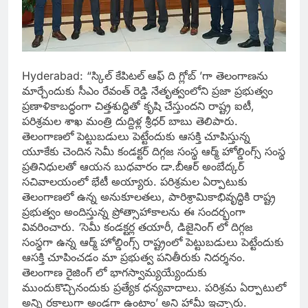
Hyderabad: “స్కిల్ కేపిటల్ ఆఫ్ ది గ్లోబ్ ’గా తెలంగాణను
మార్చేందుకు సీఎం రేవంత్ రెడ్డి నేతృత్వంలోని ప్రజా ప్రభుత్వం
ప్రణాళికాబద్ధంగా చిత్తశుద్ధితో కృషి చేస్తుందని రాష్ట్ర ఐటీ,
పరిశ్రమల శాఖ మంత్రి దుద్దిళ్ల శ్రీధర్ బాబు తెలిపారు.
తెలంగాణలో పెట్టుబడులు పెట్టేందుకు ఆసక్తి చూపిస్తున్న
యూకేకు చెందిన సెమీ కండక్టర్ దిగ్గజ సంస్థ ఆర్మ్ హోల్డింగ్స్ సంస్థ
ప్రతినిధులతో ఆయన బుధవారం డా.బీఆర్ అంబేద్కర్
సచివాలయంలో భేటీ అయ్యారు. పరిశ్రమల ఏర్పాటుకు
తెలంగాణలో ఉన్న అనుకూలతలు, పారిశ్రామికాభివృద్ధికి రాష్ట్ర
ప్రభుత్వం అందిస్తున్న ప్రోత్సాహాకాలను ఈ సందర్భంగా
వివరించారు. ‘సెమీ కండక్టర్ల తయారీ, డిజైనింగ్ లో దిగ్గజ
సంస్థగా ఉన్న ఆర్మ్ హోల్డింగ్స్ రాష్ట్రంలో పెట్టుబడులు పెట్టేందుకు
ఆసక్తి చూపించడం మా ప్రభుత్వ పనితీరుకు నిదర్శనం.
తెలంగాణ రైజింగ్ లో భాగస్వామ్యయ్యేందుకు
ముందుకొచ్చినందుకు ప్రత్యేక ధన్యవాదాలు. పరిశ్రమ ఏర్పాటులో
అన్ని రకాలుగా అండగా ఉంటాం’ అని హామీ ఇచ్చారు.