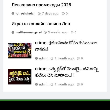
Лев казино промокоды 2025
forreststretch
7 days ago
0
Играть в онлайн казино Лев
matthewmargaret
2 weeks ago
0
crime: క్షణికానందం కోసం కుటుంబాల
నాశనం!
admin
1 month ago
0
crime: ఒక్క క్లిక్‌తో మొదలై… జీవితాన్ని
కుదేలు చేసే మోసాలు..!!
admin
1 month ago
0