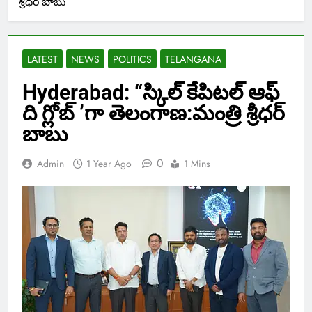
శ్రీధర్ బాబు
LATEST
NEWS
POLITICS
TELANGANA
Hyderabad: “స్కిల్ కేపిటల్ ఆఫ్
ది గ్లోబ్ ’గా తెలంగాణ:మంత్రి శ్రీధర్
బాబు
0
Admin
1 Year Ago
1 Mins