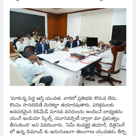
‘మాకున్న పెద్ద ఆస్తి యువత. వారిలో ప్రతిభకు కొదువ లేదు.
కొంచెం సానబెడితే మెరికల్లా తయారవుతారు. పరిశ్రమలకు
అవసరమైన రెడిమేడ్ మానవ వనరులను అందించే బాధ్యతను
యంగ్ ఇండియా స్కిల్స్ యూనివర్సిటీ ద్వారా మా ప్రభుత్వం
తీసుకుంది’ అని వివరించారు. ‘సెమీ కండక్టర్ల తయారీ, డిజైనింగ్
లో ఉన్న డిమాండ్ కు అనుగుణంగా తెలంగాణ యువతను తీర్చి