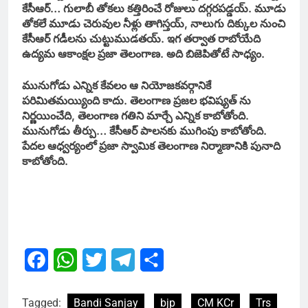
కేసీఆర్‌… గులాబీ తోకలు కత్తిరించే రోజులు దగ్గరపడ్డయ్‌. మూడు
తోకలే మూడు చెరువుల నీళ్లు తాగిస్తయ్‌, నాలుగు దిక్కుల నుంచి
కేసీఆర్‌ గడీలను చుట్టుముడతయ్‌. ఇగ తర్వాత రాబోయేది
ఉద్యమ ఆకాంక్షల ప్రజా తెలంగాణ. అది బిజెపితోటే సాధ్యం.
మునుగోడు ఎన్నిక కేవలం ఆ నియోజకవర్గానికే
పరిమితమయ్యింది కాదు. తెలంగాణ ప్రజల భవిష్యత్‌ ను
నిర్ణయించేది, తెలంగాణ గతిని మార్చే ఎన్నిక కాబోతోంది.
మునుగోడు తీర్పు… కేసీఆర్‌ పాలనకు ముగింపు కాబోతోంది.
పేదల ఆధ్వర్యంలో ప్రజా స్వామిక తెలంగాణ నిర్మాణానికి పునాది
కాబోతోంది.
Facebook
WhatsApp
Twitter
Telegram
Share
Tagged:
Bandi Sanjay
bjp
CM KCr
Trs