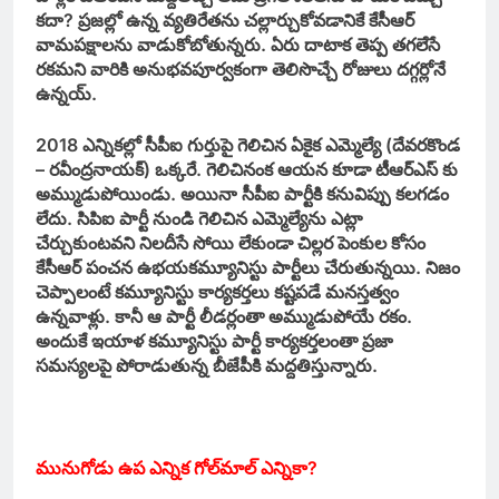
కదా? ప్రజల్లో ఉన్న వ్యతిరేతను చల్లార్చుకోవడానికే కేసీఆర్‌
వామపక్షాలను వాడుకోబోతున్నరు. ఏరు దాటాక తెప్ప తగలేసే
రకమని వారికి అనుభవపూర్వకంగా తెలిసొచ్చే రోజులు దగ్గర్లోనే
ఉన్నయ్‌.
2018 ఎన్నికల్లో సీపీఐ గుర్తుపై గెలిచిన ఏకైక ఎమ్మెల్యే (దేవరకొండ
– రవీంద్రనాయక్‌) ఒక్కరే. గెలిచినంక ఆయన కూడా టీఆర్‌ఎస్‌ కు
అమ్ముడుపోయిండు. అయినా సీపీఐ పార్టీకి కనువిప్పు కలగడం
లేదు. సిపిఐ పార్టీ నుండి గెలిచిన ఎమ్మెల్యేను ఎట్లా
చేర్చుకుంటవని నిలదీసే సోయి లేకుండా చిల్లర పెంకుల కోసం
కేసీఆర్‌ పంచన ఉభయకమ్యూనిస్టు పార్టీలు చేరుతున్నయి. నిజం
చెప్పాలంటే కమ్యూనిస్టు కార్యకర్తలు కష్టపడే మనస్తత్వం
ఉన్నవాళ్లు. కానీ ఆ పార్టీ లీడర్లంతా అమ్ముడుపోయే రకం.
అందుకే ఇయాళ కమ్యూనిస్టు పార్టీ కార్యకర్తలంతా ప్రజా
సమస్యలపై పోరాడుతున్న బీజేపీకి మద్దతిస్తున్నారు.
మునుగోడు ఉప ఎన్నిక గోల్‌మాల్‌ ఎన్నికా?