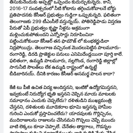
తీసుకునేందుకు అప్పట్లో ఒప్పందం కుదుర్చుకున్నరు. కానీ,
2016-17 సంవత్సరంలో నీటి కోటాను తగ్గించుకోవాలనే బోర్డు
ప్రతిపాదనకు కేసీఆర్‌ ప్రభుత్వం గుడ్డిగా ఒప్పుకున్నది. ఫలితంగా
తెలంగాణకు 299 టీఎంసీలే వస్తున్నయ్‌. పోతిరెడ్డిపాడు విస్తరణ
పేరుతో ఏపీ ప్రభుత్వం కృష్ణా నీళ్లను అక్రమంగా
మళ్లించుకుపోతుందని ఎన్నోసార్లు నిరూపించినా
పట్టించుకోకుండా కేసీఆర్‌ తన ఫామౌజ్‌ లో కుంభకర్ణుడిలా
నిద్రపోయిన్రు. తెలంగాణ వచ్చినంక మొదలుపెట్టిన పాలమూరు-
రంగారెడ్డి, డిరడి ప్రాజెక్టుల పనులు ఎనిమిదేండ్లయినా పూర్తి కాలే.
ఫలితంగా, ఉమ్మడి పాలమూరు, నల్లగొండ, రంగారెడ్డి జిల్లాల్లో
సాగునీటి సౌలత్‌లు లేక ఉమ్మడి రాష్ట్రంలో ఉన్నట్టే
బీడిబారినయ్‌. దీనికి కారణం కేసీఆర్‌ అసమర్థ పాలన కాదా?
కేజీ టు పీజీ ఉచిత విద్య అందిస్తనని, ఇంటికో ఉద్యోగమిస్తనని,
ఇవ్వకుంటే నిరుద్యోగ భృతి ఇస్తనని చెప్పిన మాయ మాటలకు
సమాధానం ఎందుకు చెప్పలేదు? దళితుడిని ముఖ్యమంత్రి
చేస్తనని, దళితులకు మూడెకరాల భూమి ఇస్తనన్న హామీల
గురించి ఎందుకో ప్రస్తావించలేదు? యాదవులకు గొర్లిచ్చినం,
ముదిరాజులను రాజులను చేసినమని గొప్పలు చెప్పే ముందు
వాటి లెక్కలు కూడా చెప్పాలే. చేనేతల త్యాగాలు, గౌడన్నల