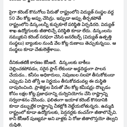
పైగా కరెంట్‌ కొనుగోలు పేరుతో రాష్ట్రంలోని విద్యుత్‌ సంస్థల వద్ద
50 వేల కోట్ల అప్పు చేసిన్రు. ఇప్పుడా అప్పు తీర్చకపోతే
రాష్ట్రంలోని డిస్కంలన్నీ కుప్పకూలే పరిస్థితి ఏర్పడిరది. విద్యుత్‌
శాఖ ఉద్యోగులకు జీతాలిచ్చే పరిస్థితి కూడా లేదు. డిస్కంలను
నమ్ముకుని కరెంట్‌ సరఫరా చేసిన జనరేటర్స్‌ (విద్యుత్‌ ఉత్పత్తి
సంస్థలు) బ్యాంకుల నుండి వేల కోట్ల రుణాలు తెచ్చుకున్నయి. ఆ
సంస్థలు కూడా చేతులెత్తేశాయి.
దీనికంతటికీ కారణం కేసీఆరే. డిస్కంలకు బాకీలు
చెల్లించకపోవడం, సరైన ప్లాన్‌ లేకుండా అడ్డదిడ్డంగా పాలన
చేయడం.. కనీసం అధికారులు, నిపుణుల సలహా తీసుకోకుండా
ఎప్పుడు ఏది తోస్తే ఆ నిర్ణయం తీసుకోవడంవల్ల ఈ దుస్థితి
దాపురించింది. ప్రాజెక్టుల పేరుతో వేల కోట్ల కమీషన్లు దొబ్బడం
కోసం లక్షల కోట్ల ప్రజాధనాన్ని దుర్వినియోగం చేసి రాష్ట్రాన్ని
సర్వనాశనం చేసిండు. ఫలితంగా ఇయాళ కరెంట్‌ కొనడానికి
కూడా డబ్బుల్లేక రాష్ట్రాన్ని చీకట్లోకి నెట్టేయబోతున్నరు. ఉమ్మడి
రాష్ట్రంలో కూడా ఉద్యోగులకు, పెన్షనర్లకు ఠంచన్‌గా జీతాలొచ్చేవి.
కానీ కేసీఆర్‌ పుణ్యమా అని వాళ్లకు ఏ రోజు జీతాలొస్తయో తెల్వని
దుస్థితి.