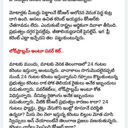
మోటార్లకు మీటర్లు పెట్టాలనే కేసీఆర్‌ ఆలోచన వెనుక పెద్ద కుట్ర
దాగి ఉంది. అసలు ఉచిత కరెంట్‌ ఇయ్యడం కేసీఆర్‌కు
చేతగావడం లేదు. ఎందుకంటే రాష్ట్రం ఆర్థికంగా దివాళా తీసింది.
ప్రభుత్వం దగ్గర పైసల్లేవు. జీతాలియ్యడానికే పైసల్లేవ్‌. ఇగ ఫ్రీ
కరెంట్‌ ఎట్లా ఇచ్చేదని తల పట్టుకుంటున్నరు.
లోడ్‌ప్రాబ్లమ్‌ అంటూ పవర్ కట్..
మాటకు ముందు, మాటకు వెనక తెలంగాణలో 24 గంటల
కరెంటు ఇస్తున్నా అంటున్నరు. వానాకాలం సాగుమొదలైనప్పటి
నుండి 24 గంటల కరెంటు ఇస్తున్నామని గప్పాలు కొట్టుకుంటున్న
ప్రభుత్వం కరెంటు రాక పోక తెలియక రైతులు అనేక ఇబ్బందులు
పడుతున్నారు. పవర్‌కట్‌లు, లోడ్‌ప్రాబ్లమ్‌ అంటూ కోత
విధిస్తున్నారు. దీనివల్ల రైతాంగం అనేక ఇబ్బందులు
పడుతున్నారు. వీటికి కేసీఆర్‌ ప్రభుత్వం కారణం కాదా? 24
గంటలు ఫ్యాన్లు, లైట్లు వేసుకొని ఇంట్లో కూసూనే పరిస్థితి
ఉన్నదా? మీరు నెల నెలా ఇస్తున్న కరెంటు బిల్లుల మోత చూసి
స్విచ్చులు ఆన్‌ చేయాలంటేనే తెలంగాణ ప్రజలు వణుకుతున్నరు.
కరెంటు చార్జీలు పెంచింది కేసీఆర్‌ కాదా?