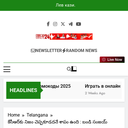
Skip
Лев казино
to
промокоды
2025
content
Newsminute24
Get All Updated Telugu News
NEWSLETTER
RANDOM NEWS
Live Now
Лев казино промокоды 2025
Играть в онлайн казин
HEADLINES
7 Days Ago
2 Weeks Ago
Home
Telangana
కేసీఆర్‌కు నిజం చెప్పకూడదనే శాపం ఉంది : బండి సంజయ్