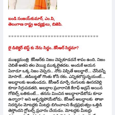
బండి సంజయ్‌కుమార్‌, ఎం.పి,
తెలంగాణ రాష్ట్ర అధ్యక్షులు, బిజెపి.
================================
లై డిటెక్టర్‌ టెస్ట్‌ కు నేను సిద్ధం..
కేసీఆర్‌ సిద్ధమా?
ముఖ్యమంత్రి కేసీఆర్‌కు నిజం చెప్పకూడదనే శాపం ఉంది. నిజం
చెబితే అతని తల వెయ్యి ముక్కలైతదట. అందుకే ఆయన
ఏనాడూ ఒక్క నిజం చెప్పరు.. నోరు విప్పితే అబద్దాలే… చేసేవన్నీ
మోసాలే…తడిబట్టతో గొంతు కోసే రకం. ఎన్నికలొస్తున్నయంటే…
అబద్దాలకు అంతుండదు. కేసీఆర్‌ మార్చే రంగులకు ఊసరవెల్లి
కూడా సిగ్గుపడతది. అబద్దాల ప్రచారానికి కేరాఫ్‌ అడ్రస్‌ అయిన
గోబెల్స్‌ బతికుంటే… తనను మించిన అబద్దాలాడేటోడు కూడా
ఉన్నారా? అని ఆశ్చర్యపోయేటోడు. కేసీఆర్‌ అబద్దాలకు తాజా
నిదర్శనం మోటర్లకు మీటర్లు బిగించాలని కేంద్రప్రభుత్వం ఒత్తిడి
తెస్తోందని గ్లోబల్స్‌ ప్రచారం చేయడం. మోటర్లకు మీటర్లు