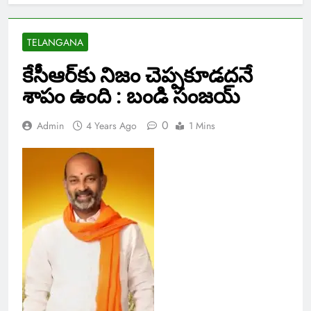
TELANGANA
కేసీఆర్‌కు నిజం చెప్పకూడదనే
శాపం ఉంది : బండి సంజయ్
0
Admin
4 Years Ago
1 Mins