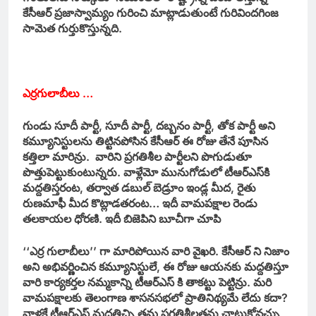
కేసీఆర్‌ ప్రజాస్వామ్యం గురించి మాట్లాడుతుంటే గురివిందగింజ
సామెత గుర్తుకొస్తున్నది.
ఎర్రగులాబీలు …
గుండు సూదీ పార్టీ, సూదీ పార్టీ, దబ్బనం పార్టీ, తోక పార్టీ అని
కమ్యూనిస్టులను తిట్టినపోసిన కేసీఆర్‌ ఈ రోజు తేనే పూసిన
కత్తిలా మారిన్రు. వారిని ప్రగతిశీల పార్టీలని పొగుడుతూ
పొత్తుపెట్టుకుంటున్నరు. వాళ్లేమో మునుగోడులో టీఆర్‌ఎస్‌కి
మద్దతిస్తరంట, తర్వాత డబుల్‌ బెడ్రూం ఇండ్ల మీద, రైతు
రుణమాఫీ మీద కొట్లాడతరంట… ఇదీ వామపక్షాల రెండు
తలకాయల ధోరణి. ఇదీ బిజెపిని బూచీగా చూపి
‘‘ఎర్ర గులాబీలు’’ గా మారిపోయిన వారి వైఖరి. కేసీఆర్‌ ని నిజాం
అని అభివర్ణించిన కమ్యూనిస్టులే, ఈ రోజు ఆయనకు మద్దతిస్తూ
వారి కార్యకర్తల నమ్మకాన్ని టీఆర్‌ఎస్‌ కి తాకట్టు పెట్టిన్రు. మరి
వామపక్షాలకు తెలంగాణ శాసనసభలో ప్రాతినిథ్యమే లేదు కదా?
వాళ్లకే టీఆర్‌ఎస్‌ మద్దతిచ్చి తమ ప్రగతిశీలతను చాటుకోవచ్చు