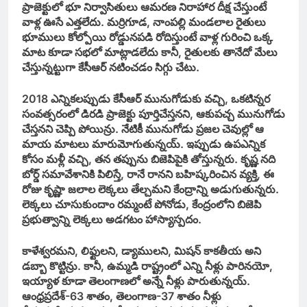
ప్రాజెక్టులో భూ నిర్వాసితులు ఆమరణ నిరాహార దీక్ష చేస్తుంటే
వాళ్ల ఊసే ఎత్తలేదు. మర్రిగూడ, నాంపల్లి మండలాల రైతులు
భూములు కోల్పోయి రోడ్డునపడి రోదిస్తుంటే వాళ్ల గురించి ఒక్క
మాట కూడా సభలో మాట్లాడలేదు కానీ, రైతులకు తానేదో మేలు
చేస్తున్నట్టుగా కేసీఆర్‌ నటించడం సిగ్గు చేటు.
2018 ఎన్నికలప్పుడు కేసీఆర్‌ మునుగోడుకు వచ్చి, ఒకటిన్నర
సంవత్సరంలో డిరడి ప్రాజెక్టు పూర్తిచేస్తనని, ఆకుపచ్చ మునుగోడు
చేస్తనని చెప్పి పోయిన్రు. నేటికీ మునుగోడు ప్రజల చెవుల్లో ఆ
మాయ మాటలు మారుమోగుతున్నయ్‌. ఇప్పుడు ఉపఎన్నిక
కోసం మళ్లీ వచ్చి, తన తప్పును బిజెపిపైకి తోస్తున్నరు. కృష్ణ నది
బోర్డ్‌ సమావేశానికి పిలిస్తే, రానే రానని బహిష్కరించిన వ్యక్తి, ఈ
రోజు కృష్ణా జలాల లెక్కలు తేల్చమని కేంద్రాన్ని అడుగుతున్నరు.
లెక్కలు చూసుకుందాం రమ్మంటే పోనోడు, కేంద్రంలోని బిజెపి
ప్రభుత్వాన్ని లెక్కలు అడగటం హాస్యాస్పదం.
కాళేశ్వరమని, లిఫ్టులని, డ్యాములని, మిషన్‌ కాకతీయ అని
డబ్బా కొట్టిన్రు. కానీ, ఉమ్మడి రాష్ట్రంలో ఎన్ని నీళ్లు పారినయో,
ఇయ్యాళ కూడా తెలంగాణలో అన్నే నీళ్లు పారుతున్నయ్‌.
ఆంధ్రప్రదేశ్‌-63 శాతం, తెలంగాణ-37 శాతం నీళ్లు