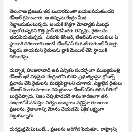
తెలంగాణ ప్రజలకు తన బండారమంతా బయటపడుతుందని
కేసీఆర్‌ గ్రహించారు. ఆ తప్పును కేంద్రం మీద
నెట్టాలనుకుంటున్నరు. అందుకే కొత్తగా మోటార్లకు మీటర్లు
పెట్టబోతున్నరని కొత్త ప్లాన్‌ తెరమీదకు తెచ్చిన్రు. రైతులను
భయపెడుతున్నరు. చివరకు కేసీఆర్‌, టీఆర్‌ఎస్‌ నాయకులు ఏ
స్థాయికి దిగజారారు అంటే టీఆర్‌ఎస్‌ కు ఓటేయకుంటే మీటర్లు
పెట్టడం ఖాయమని రైతులను బ్లాక్‌ మెయిల్‌ చేసే స్థాయికి
దిగజారిన్రు.
దుబ్బాక, హుజురాబాద్‌ ఉప ఎన్నికల సందర్భంగా ముఖ్యమంత్రి
కేసీఆర్‌ ఇదే విధమైన కేంద్రంలోని బిజెపి ప్రభుత్వంపైన గ్లోబల్స్‌
ప్రచారం చేసి రైతులను మభ్యపెట్టాలని చూశారు. విజ్ఞులైన రైతులు
కేసీఆర్‌ మాయమాటలు నమ్మకుండా టీఆర్‌ఎస్‌కు తగిన రీతిలో
బుద్దిచెప్పారు. నిజం చెప్పకూడదనే శాపం కారణంగా తన
పంథాలోనే నడుస్తూ నిత్యం అబద్ధాలు వల్లిస్తూ తెలంగాణ
ప్రజలను, రైతాంగాన్ని మోసం చేయడమే ఏకైక లక్ష్యంగా
పెట్టుకున్నారు.
దురద్రుష్టమేమిటంటే… ప్రజలను అరిగోస పెడుతూ.. రాష్ట్రాన్ని