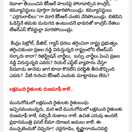
దివాళా తీయించిన కేసీఆర్‌ పాలనపై పోరాడాల్సిన కాంగ్రెస్‌,
కమ్యూనిస్టులు పూర్తిగా దిగజారిపోయిండ్రు. కమ్యూనిస్టులు
‘‘ఎర్రగులాబీలు’’గా మారి కేసీఆర్‌ చంకన చేరిపోయిండ్రు. బిజెపిని
ఓడిస్తేనే తమకు మనుగడ ఉంటుందనే భావనతో కాంగ్రెస్‌ నేతలు
టీఆర్‌ఎస్‌ కోవర్టుల్లా మారిపోయిండ్రు.
కేంద్రం పెట్రోల్‌, డీజీల్‌, గ్యాస్‌ ధరలు తగ్గించినా రాష్ట్ర ప్రభుత్వం
తగ్గించికుండా ప్రజల నడ్డి విరుస్తున్నది రాష్ట్రంలోని టీఆర్‌ఎస్‌
సర్కారు కాదా? రిజిస్ట్రేషన్‌ చార్జీలు, బస్సు చార్జీలు పెంచి ప్రజల
నడ్డి విరుస్తున్నది ఎవరు? రియల్‌ ఎస్టేట్‌ వ్యాపారం చేస్తూ
పేదవాడు జానెడు జాగ కూడా కొనలేని పరిస్థితి తీసుకొచ్చింది
ఎవరు? వీటి గురించి కేసీఆర్‌ ఎందుకు మాట్లాడటం లేదు?
లక్షమంది రైతులకు రుణమాఫీ కాలే..
మునుగోడులో లక్షమంది రైతులకు రైతుబంధు
ఇచ్చినమంటున్నరు, మరి అదే మునుగోడులో లక్షమంది రైతులకు
రుణమాఫీ కాలే, సబ్సిడీ రుణాలు రాలే. ఉచిత ఎరువు అందలే.
ప్రధానమంత్రి ఫసల్‌ బీమా యోజన అమలు కాలే. ఈ
ముచ్చటెందుకో చెప్పరూ? చర్లగూడెం, కృష్ణారాయునిపల్లి