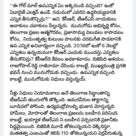
‘‘ఈ గోల్‌ మాల్‌ ఉపఎన్నిక ఏం అక్కెరుండి వచ్చింది? ఇంకో
ఏడాదైతే ఎలక్షన్‌ ఉండే. నడుమలో ఎవరిని ఉద్దరియ్యడానికి
ఎన్నిక తీసుకొచ్చిన్రు?’’ అని కేసీఆర్‌, టీఆర్‌ఎస్‌ నాయకులు
అవాకులు చవాకులు పేల్తున్నరు. మునుగోడు అభివృద్ధి కోసం,
తెలంగాణ ప్రజల ఆత్మగౌరవం, ప్రజాసామ్య విలువలు కాపాడటం
కోసం, నియంతృత్వ కుటుంబ పాలనకు చరమగీత పాడటానికి
ఉప ఎన్నిక అనివార్యంగా వచ్చింది. 2018లో ఇంకో 6 నెలల్లో
ఎన్నికలు ఉన్నయనంగా కేసీఆర్‌ ఎందుకు ముందస్తు ఎన్నికలు
తీసుకొచిన్రు? కేసీఆర్‌ది కేవలం అవకాశవాదం. బిజెపిది ఆశయం.
రాజగోపాల్‌ రెడ్డి రాజీనామా చేసిండు కాబట్టే, ముఖ్యమంత్రి ప్రగతి
భవన్‌ నుంచి మునుగోడుకు వచ్చిండు. ఉపఎన్నిక వచ్చింది
కాబట్టే, మునుగోడుకు నిధులు వస్తున్నయ్‌.
నీళ్లు నిధులు నియామకాలు అనే తెలంగాణ సిద్ధాంతాన్ని
టీఆర్‌ఎస్‌ తుంగులోకి తొక్కింది. అమరవీరుల త్యాగాన్ని
బూడిదలో పోసింది. ఉద్యమద్రోహుల్ని భుజాన మోస్తున్నది.
హామీలు, మోసాలతో తెలంగాణ ప్రజలను బలహీన పరిచింది.
కాబట్టే, ఇయ్యాళ టీఆర్‌ఎస ని బలహీన పర్చడానికి ప్రజానీకం
సిద్ధమైయింది. బిజెపికి మూడే తోకలున్నయని వెక్కిరిస్తూ,
మతతత్వ ఎంఐఎంతో కలిపి 110 తోకలున్నయని విర్రవీగుతున్న