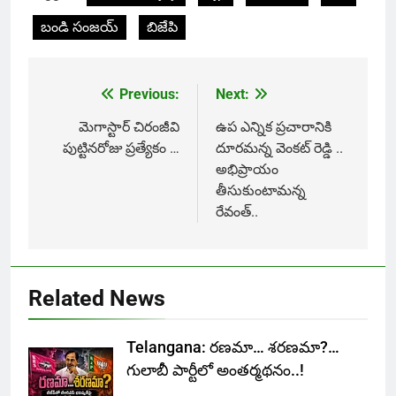
బండి సంజయ్
బిజేపి
Previous:
Next:
Post
navigation
మెగాస్టార్ చిరంజీవి
ఉప ఎన్నిక ప్రచారానికి
పుట్టినరోజు ప్రత్యేకం …
దూరమన్న వెంకట్ రెడ్డి ..
అభిప్రాయం
తీసుకుంటామన్న
రేవంత్..
Related News
Telangana: రణమా… శరణమా?…
గులాబీ పార్టీలో అంతర్మథనం..!