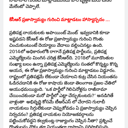
సాహసాల గురించి మాట్లాడేముందు వారి వృత్తికి మేరు చేసిన
మేలేంటో చెప్పాలే.
కేసీఆర్‌ ప్రజాస్వామ్యం గురించి మాట్లాడటం హాస్యాస్పదం …
ప్రతిపక్ష నాయకులకు అపాయింట్‌ మెంట్‌ ఇవ్వడానికి కూడా
ఇష్టపడని కేసీఆర్‌ ఈ రోజు ప్రజాస్వామ్యం గురించి గొంతు
చించుకుంటుంటే దెయ్యాలు వేదాలు వల్లించినట్లు ఉంది.
2014లో అధికారంలోకి రాగానే ప్రతిపక్ష పార్టీలను, ప్రతిపక్ష
ఎమ్మెల్యేలను మింగిన చరిత్ర కేసీఆర్‌ది. 2018లో మూడొంతుల
సంఖ్యా బలం ఉన్నా ప్రతిపక్ష ఎమ్మెల్యేలను సంతలో కొన్నట్టు కొన్న
ఆయన, ఈ రోజు ప్రజాస్వామ్యం గురించి మాట్లాడటం విడ్డూరం.
రాష్ట్రంలో ప్రతిపక్షమే లేకుండా చేయాలని కుట్ర చేసిన నియంతను
ఓడిరచడానికి ఈ రోజు కాషాయ జెండా తెలంగాణ ప్రజల చేతిలో
ఆయుధమయ్యింది. ‘ఒక పార్టీలో గెలిచినోళ్లను రాజీనామా
చేయించకుండా మరో పార్టీలో ఎట్లా చేర్చుకుంటరు?’ అనడిగితే
వాళ్లంతా అభివృద్ధి కోసమే టీఆర్‌ఎస్‌ లో చేరారని గులాబీ
నాయకులు సిగ్గులేకుండా చెప్పుకోవడం ఏ ప్రజాస్వామ్యం చెప్పిన
నిర్వచనం? ప్రతిపక్ష నాయకుల నియోజకవర్గాలను
పట్టించుకోవద్దని కల్వకుంట్ల రాజ్యాంగం చెప్పిన నీతా? ప్రశ్నించే
గొంతులను నొక్కుతూ నియంతలా రాష్ట్రాన్ని పరిపాలిస్తున్న