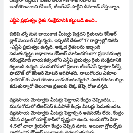
దేనికైనా సిద్ధమే? బిజెపి తెలంగాణ శాఖ సవాల్‌ కు
అంగీకరించాలని కేసీఆర్‌, టీఆర్‌ఎస్‌ పార్టీని డిమాండ్‌ చేస్తున్నాం.
ఎన్డీఏ ప్రభుత్వం రైతు సంక్షేమానికి కట్టుబడి ఉంది..
బిజెపి వస్తే మన బాయికాడ మీటర్లు పెడ్తరని రైతులను కేసీఆర్‌
బ్లాక్‌ మెయిల్‌ చేస్తున్నరు. ఇప్పటికే దేశంలో 17 రాష్ట్రాల్లో బిజెపి
-ఎన్డీఏ ప్రభుత్వం ఉన్నది. అక్కడ రైతులను ఇబ్బంది
పెడుతున్నట్టు ఆధారాలు కేసీఆర్‌ చూపించగలరా? ప్రధానమంత్రి
నరేంద్రమోదీ నాయకత్వంలోని ఎన్డీఏ ప్రభుత్వం రైతు సంక్షేమానికి
కట్టుబడి ఉన్నది. మునుగోడులో ప్రజలు టీఆర్‌ఎస్‌ ఫ్యూజు పీకేస్తే,
ఫామౌజ్‌ లో కేసీఆర్‌ మోటర్‌ ఆగిపోతది. నాలుగొందల ఎకరాల
ఫామౌజ్‌ కు ఎంత కరెంటు వాడుకుంటున్నరు? ఎంత కరెంటు బిల్లు
కడుతున్నారో తెలంగాణ ప్రజలకు లెక్క జెప్పే రోజు వస్తది.
వ్యవసాయ మోటార్లకు మీటర్లు పెట్టాలని కేంద్రం చెప్పిందట….
మునుగోడులో టీఆర్‌ఎస్‌ ఓడిపోతే కేంద్రం మీటర్లు పెడుతుండట.
వ్యవసాయ మోటార్లకు మీటర్లు పెట్టాల్సిన అవసరమే లేదు. కేంద్రం
చేసిన చట్టంలో యాక్ట్‌ కాపీలో స్పష్టంగా ఉంది. అందులోని పేరా
4.5లో చాలా క్లియర్‌గా కేంద్రం చెప్పిన మాట. అయినా గ్లోబల్స్‌కు
వారసుడైన కేసీఆర్‌ అబద్దాలకు తెగబడుతున్నరు.