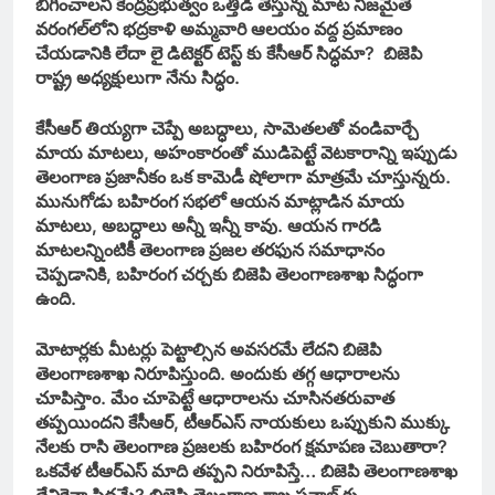
బిగించాలని కేంద్రప్రభుత్వం ఒత్తిడి తెస్తున్న మాట నిజమైతే
వరంగల్‌లోని భద్రకాళి అమ్మవారి ఆలయం వద్ద ప్రమాణం
చేయడానికి లేదా లై డిటెక్టర్‌ టెస్ట్‌ కు కేసీఆర్‌ సిద్ధమా? బిజెపి
రాష్ట్ర అధ్యక్షులుగా నేను సిద్ధం.
కేసీఆర్‌ తియ్యగా చెప్పే అబద్ధాలు, సామెతలతో వండివార్చే
మాయ మాటలు, అహంకారంతో ముడిపెట్టే వెటకారాన్ని ఇప్పుడు
తెలంగాణ ప్రజానీకం ఒక కామెడీ షోలాగా మాత్రమే చూస్తున్నరు.
మునుగోడు బహిరంగ సభలో ఆయన మాట్లాడిన మాయ
మాటలు, అబద్ధాలు అన్నీ ఇన్నీ కావు. ఆయన గారడి
మాటలన్నింటికీ తెలంగాణ ప్రజల తరఫున సమాధానం
చెప్పడానికి, బహిరంగ చర్చకు బిజెపి తెలంగాణశాఖ సిద్ధంగా
ఉంది.
మోటార్లకు మీటర్లు పెట్టాల్సిన అవసరమే లేదని బిజెపి
తెలంగాణశాఖ నిరూపిస్తుంది. అందుకు తగ్గ ఆధారాలను
చూపిస్తాం. మేం చూపెట్టే ఆధారాలను చూసినతరువాత
తప్పయిందని కేసీఆర్‌, టీఆర్‌ఎస్‌ నాయకులు ఒప్పుకుని ముక్కు
నేలకు రాసి తెలంగాణ ప్రజలకు బహిరంగ క్షమాపణ చెబుతారా?
ఒకవేళ టీఆర్‌ఎస్‌ మాది తప్పని నిరూపిస్తే… బిజెపి తెలంగాణశాఖ