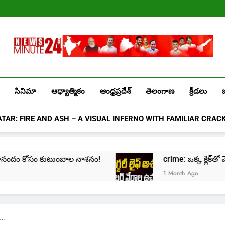
Лев
казино
промокоды
2025
Newsminute24
Get All Updated Telugu News
సినిమా
ఆధ్యాత్మికం
ఆంధ్రప్రదేశ్
తెలంగాణ
క్రీడలు
ATAR: FIRE AND ASH – A VISUAL INFERNO WITH FAMILIAR CRAC
ాశనం!
crime: ఒక్క క్లిక్‌తో మొదలై… జీవితాన్ని కుదేలు 
1 Month Ago
 …