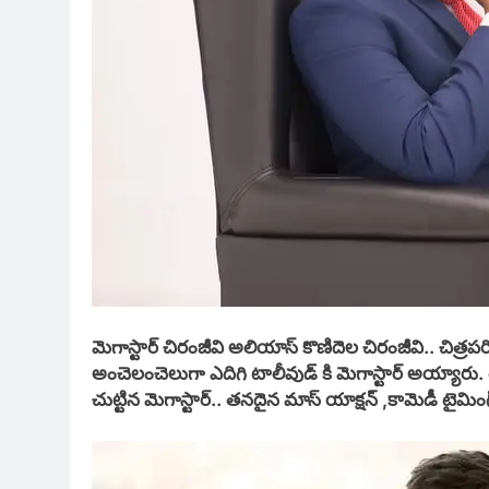
మెగాస్టార్ చిరంజీవి అలియాస్ కొణిదెల చిరంజీవి.. చిత్రప
అంచెలంచెలుగా ఎదిగి టాలీవుడ్ కి మెగాస్టార్ అయ్యారు. తె
చుట్టిన మెగాస్టార్.. తనదైన మాస్ యాక్షన్ ,కామెడీ టైమ