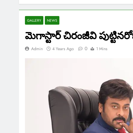
GALLERY
NEWS
మెగాస్టార్ చిరంజీవి పుట్టినరో
0
Admin
4 Years Ago
1 Mins