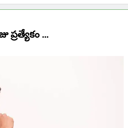
జు ప్రత్యేకం …