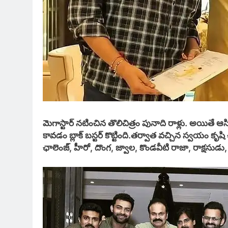
మెగాస్టార్ నటించిన తొలిచిత్రం పునాది రాళ్లు. అయిత
కావడం బ్లాక్ బస్టర్ కొట్టింది.తర్వాత వచ్చిన స్వయం కృషి చిత్రం ఆయన కెరీర్‏ కి టర్నీంగ్ పా
ఛాలెంజ్, హీరో, దొంగ, జ్వాల, కొండవీటి రాజా, రాక్షసుడు