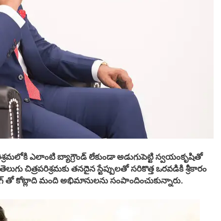
రిశ్రమలోకి ఎలాంటి బ్యాగ్రౌండ్ లేకుండా అడుగుపెట్టి స్వయంకృషితో
లుగు చిత్రపరిశ్రమకు తనదైన స్టేప్పులతో సరికొత్త ఒరవడికి శ్రీకారం
ింగ్ తో కోట్లాది మంది అభిమానులను సంపాందించుకున్నారు.