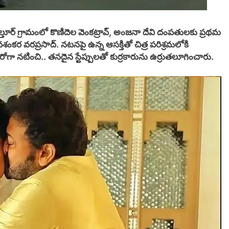
ల్తూర్ గ్రామంలో కొణిదెల వెంకట్రావ్, అంజనా దేవి దంపతులకు ప్రథమ
ర వరప్రసాద్. నటనపై ఉన్న ఆసక్తితో చిత్ర పరిశ్రమలోకి
ీరోగా నటించి.. తనదైన స్టేప్పులతో కుర్రకారును ఉర్రుతలూగించారు.