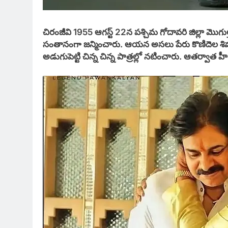
చిరంజీవి 1955 ఆగస్ట్ 22న పశ్చిమ గోదావరి జిల్లా మొగు
సంతానంగా జన్మించారు. ఆయన అసలు పేరు కొణిదెల శివశంక
అడుగుపెట్టి చిన్న చిన్న పాత్రల్లో నటించారు. ఆతర్వాత హ