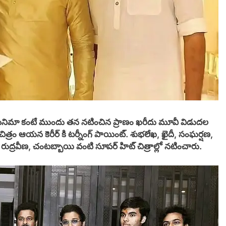
ే ఆసినిమా కంటే ముందు తన నటించిన ప్రాణం ఖరీదు మూవీ విడుదల
యింట్. శుభలేఖ, ఖైదీ, సంఘర్షణ,
, రుద్రవీణ, చంటబ్బాయి వంటి సూపర్ హిట్ చిత్రాల్లో నటించారు.