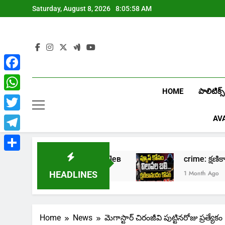
Skip
Saturday, August 8, 2026
8:06:00 AM
to
content
Facebook
HOME
పాలిటిక్స్
WhatsApp
Twitter
AV
Telegram
Share
азино Лев
crime: క్షణికానందం కోసం కుటుంబాల న
1 Month Ago
HEADLINES
Home
News
మెగాస్టార్ చిరంజీవి పుట్టినరోజు ప్రత్యేకం