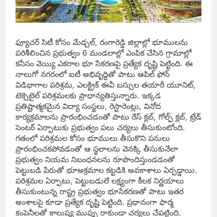
ఫ్యూచర్ సిటీ కోసం మేడ్చల్, రంగారెడ్డి జిల్లాల్లో భూములను
పరిశీలించిన ప్రభుత్వం 6 మండలాల్లో ఎంపిక చేసిన గ్రామాల్లో
కనీసం వెయ్యి ఎకరాల భూ సేకరణపై ప్రత్యేక దృష్టి పెట్టింది. ఈ
నాలుగో నగరంలో ఐటీ అభివృద్ధితో పాటు ఆపిల్ ఫోన్
విడిభాగాల పరిశ్రమ, ఎలక్ట్రిక్ ఈవీ బస్సుల తయారీ యూనిట్,
టెక్సెటైల్ పరిశ్రమలకు ప్రాధాన్యతిస్తున్నారు. ఇక్కడ
ప్రతిష్టాత్మకమైన విద్యా సంస్థలు, రెస్టారెంట్లు, వినోద
కార్యక్రమాలను ప్రారంభించడంతో పాటు రేస్ క్లబ్, గోల్ఫ్ క్లబ్, ట్రేడ్
సెంటర్ ఏర్పాటుకు ప్రభుత్వం పలు చర్యలు తీసుకుంటోంది.
గతంలో పరిశ్రమల కోసం భూములు తీసుకొని పనులు
ప్రారంభించకపోవడంతో ఆ స్థలాలను వెనక్కి తీసుకునేలా
ప్రభుత్వం నియమ నిబంధనలను రూపొందిస్తుండడంతో
పెట్టుబడి పేరుతో భూఅక్రమాల కట్టడికి అవకాశాలు ఏర్పడ్డాయి.
పరిశ్రమల ఏర్పాటు, పెట్టుబడులే లక్ష్యంగా కీలక నిర్ణయాలు
తీసుకుంటున్న రాష్ట్ర ప్రభుత్వం భూసేకరణతో పాటు ఇతర
అంశాలపై కూడా ప్రత్యేక దృష్టి పెట్టింది. ప్రధానంగా ఫార్మ
కంపెనీలతో కాలుష్య ముప్పు రాకుండా చర్యలు చేపట్టింది.