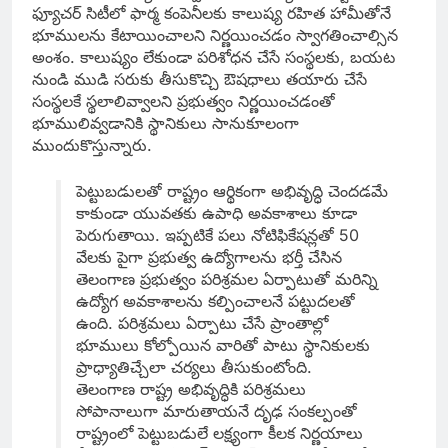
ఫ్యూచర్ సిటీలో ఫార్మ కంపెనీలకు కాలుష్య రహిత హామీతోనే
భూములను కేటాయించాలని నిర్ణయించడం స్వాగతించాల్సిన
అంశం. కాలుష్యం లేకుండా పరిశోధన చేసే సంస్థలకు, బయట
నుండి ముడి సరుకు తీసుకొచ్చి ఔషధాలు తయారు చేసే
సంస్థలకే స్థలాలివ్వాలని ప్రభుత్వం నిర్ణయించడంతో
భూములివ్వడానికి స్థానికులు సానుకూలంగా
ముందుకొస్తున్నారు.
పెట్టుబడులతో రాష్ట్రం ఆర్థికంగా అభివృద్ధి చెందడమే
కాకుండా యువతకు ఉపాధి అవకాశాలు కూడా
పెరుగుతాయి. ఇప్పటికే పలు నోటిఫికేషన్లతో 50
వేలకు పైగా ప్రభుత్వ ఉద్యోగాలను భర్తీ చేసిన
తెలంగాణ ప్రభుత్వం పరిశ్రమల ఏర్పాటుతో మరిన్ని
ఉద్యోగ అవకాశాలను కల్పించాలనే పట్టుదలతో
ఉంది. పరిశ్రమలు ఏర్పాటు చేసే ప్రాంతాల్లో
భూములు కోల్పోయిన వారితో పాటు స్థానికులకు
ప్రాధ్యాతిచ్చేలా చర్యలు తీసుకుంటోంది.
తెలంగాణ రాష్ట్ర అభివృద్ధికి పరిశ్రమలు
సోపానాలుగా మారుతాయనే దృఢ సంకల్పంతో
రాష్ట్రంలో పెట్టుబడులే లక్ష్యంగా కీలక నిర్ణయాలు