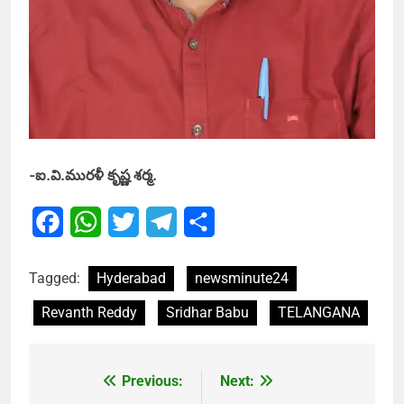
-ఐ.వి.మురళీ కృష్ణ శర్మ.
Facebook
WhatsApp
Twitter
Telegram
Share
Tagged:
Hyderabad
newsminute24
Revanth Reddy
Sridhar Babu
TELANGANA
Previous:
Next:
Post