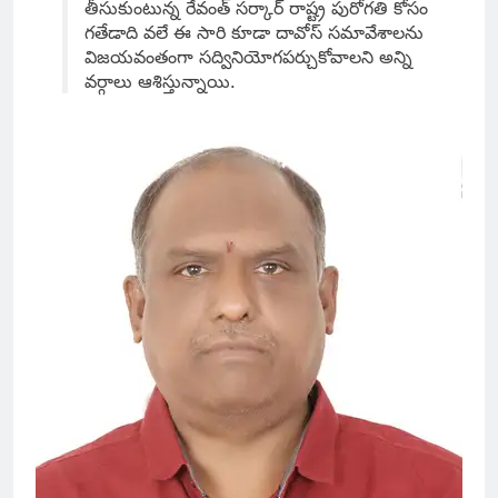
తీసుకుంటున్న రేవంత్ సర్కార్ రాష్ట్ర పురోగతి కోసం
గతేడాది వలే ఈ సారి కూడా దావోస్ సమావేశాలను
విజయవంతంగా సద్వినియోగపర్చుకోవాలని అన్ని
వర్గాలు ఆశిస్తున్నాయి.