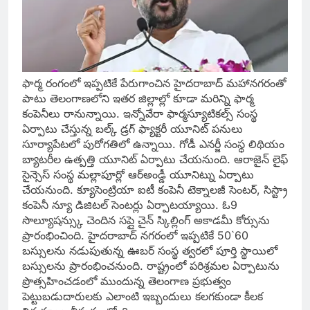
ఫార్మ రంగంలో ఇప్పటికే పేరుగాంచిన హైదరాబాద్ మహానగరంతో
పాటు తెలంగాణలోని ఇతర జిల్లాల్లో కూడా మరిన్ని ఫార్మ
కంపెనీలు రానున్నాయి. ఇన్నోవేరా ఫార్మస్యూటికల్స్ సంస్థ
ఏర్పాటు చేస్తున్న బల్క్ డ్రగ్ ఫ్యాక్టరీ యూనిట్ పనులు
సూర్యాపేటలో పురోగతిలో ఉన్నాయి. గోడీ ఎనర్జీ సంస్థ లిథియం
బ్యాటరీల ఉత్పత్తి యూనిట్ ఏర్పాటు చేయనుంది. ఆరాజైన్ లైఫ్
సైన్సెస్ సంస్థ మల్లాపూర్లో ఆర్అండ్డీ యూనిట్ను ఏర్పాటు
చేయనుంది. క్యూసెంట్రియా ఐటీ కంపెనీ టెక్నాలజీ సెంటర్, సిస్ట్రా
కంపెనీ న్యూ డిజిటల్ సెంటర్లు ఏర్పాటయ్యాయి. ఓ9
సొల్యూషన్స్కు చెందిన సప్లై చైన్ స్కిల్లింగ్ అకాడమీ కోర్సును
ప్రారంభించింది. హైదరాబాద్ నగరంలో ఇప్పటికే 50`60
బస్సులను నడుపుతున్న ఊబర్ సంస్థ త్వరలో పూర్తి స్థాయిలో
బస్సులను ప్రారంభించనుంది. రాష్ట్రంలో పరిశ్రమల ఏర్పాటును
ప్రొత్సహించడంలో ముందున్న తెలంగాణ ప్రభుత్వం
పెట్టుబడుదారులకు ఎలాంటి ఇబ్బందులు కలగకుండా కీలక