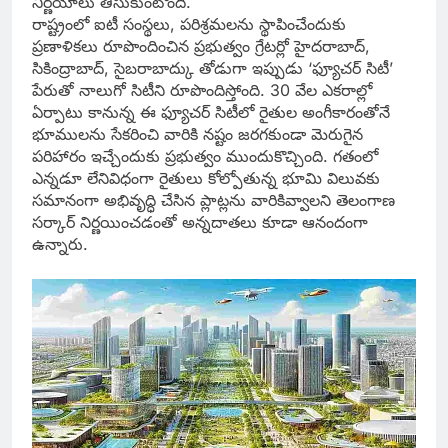
నిర్ణయాలు తీసుకుంటోంది.
రాష్ట్రంలో ఐటీ సంస్థలు, పరిశ్రమలను స్థాపించేందుకు
ప్రణాళికలు రూపొందించిన ప్రభుత్వం గ్రేటర్లో హైదరాబాద్,
సికింద్రాబాద్, సైబరాబాద్కు తోడుగా ఇప్పుడు ‘ఫ్యూచర్ సిటీ’
పేరుతో నాలుగో సిటీని రూపొందిస్తోంది. 30 వేల ఎకరాల్లో
ఏర్పాటు కానున్న ఈ ఫ్యూచర్ సిటీలో రైతుల అంగీకారంతోనే
భూములను సేకరించి వారికి నష్టం జరగకుండా మెరుగైన
పరిహారం ఇచ్చేందుకు ప్రభుత్వం ముందుకొచ్చింది. గతంలో
ఎన్నడూ లేనివిధంగా రైతులు కోల్పోతున్న భూమి విలువకు
సమానంగా అభివృద్ధి చేసిన ప్లాట్లను వారికివ్వాలని తెలంగాణ
సర్కార్ నిర్ణయించడంతో అన్నదాతలు కూడా ఆనందంగా
ఉన్నారు.