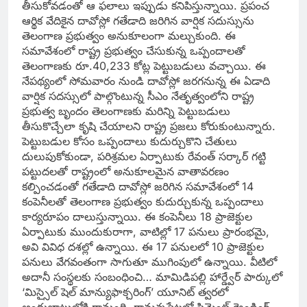
తీసుకోవడంతో ఆ ఫలాలు ఇప్పుడు కనిపిస్తున్నాయి. ప్రపంచ
ఆర్థిక వేదికైన దావోస్లో గతేడాది జరిగిన వార్షిక సదుస్సును
తెలంగాణ ప్రభుత్వం అనుకూలంగా మల్చుకుంది. ఈ
సమావేశంలో రాష్ట్ర ప్రభుత్వం చేసుకున్న ఒప్పందాలతో
తెలంగాణకు రూ.40,233 కోట్ల పెట్టుబడులు వచ్చాయి. ఈ
నేపథ్యంలో సోమవారం నుండి దావోస్లో జరగనున్న ఈ ఏడాది
వార్షిక సదస్సులో పాల్గొంటున్న సీఎం నేతృత్వంలోని రాష్ట్ర
ప్రభుత్వ బృందం తెలంగాణకు మరిన్ని పెట్టుబడులు
తీసుకొచ్చేలా కృషి చేయాలని రాష్ట్ర ప్రజలు కోరుకుంటున్నారు.
పెట్టుబడుల కోసం ఒప్పందాలు కుదుర్చుకొని చేతులు
దులుపుకోకుండా, పరిశ్రమల ఏర్పాటుకు రేవంత్ సర్కార్ గట్టి
పట్టుదలతో రాష్ట్రంలో అనుకూలమైన వాతావరణం
కల్పించడంతో గతేడాది దావోస్లో జరిగిన సమావేశంలో 14
కంపెనీలతో తెలంగాణ ప్రభుత్వం కుదుర్చుకున్న ఒప్పందాలు
కార్యరూపం దాలుస్తున్నాయి. ఈ కంపెనీలు 18 ప్రాజెక్టుల
ఏర్పాటుకు ముందుకురాగా, వాటిల్లో 17 పనులు ప్రారంభమై,
అవి వివిధ దశల్లో ఉన్నాయి. ఈ 17 పనులలో 10 ప్రాజెక్టుల
పనులు వేగవంతంగా సాగుతూ ముగింపులో ఉన్నాయి. వీటిలో
అదానీ సంస్థలకు సంబంధించి… మామిడిపల్లి హార్డ్వేర్ పార్కులో
‘మిస్సైల్ షెల్ మాన్యుఫాక్చరింగ్’ యూనిట్ త్వరలో
అందుబాటులోకి రానుంది. రామన్నపేటలో సిమెంట్ గ్రైండింగ్