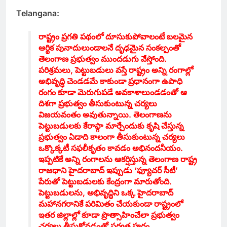
Telangana:
రాష్ట్రం ప్రగతి పథంలో దూసుకుపోవాలంటే బలమైన
ఆర్థిక పునాదులుండాలనే దృఢమైన సంకల్పంతో
తెలంగాణ ప్రభుత్వం ముందడుగు వేస్తోంది.
పరిశ్రమలు, పెట్టుబడులు వస్తే రాష్ట్రం అన్ని రంగాల్లో
అభివృద్ధి చెండడమే కాకుండా ప్రధానంగా ఉపాధి
రంగం కూడా మెరుగుపడే అవకాశాలుండడంతో ఆ
దిశగా ప్రభుత్వం తీసుకుంటున్న చర్యలు
విజయవంతం అవుతున్నాయి. తెలంగాణను
పెట్టుబడులకు కేరాఫ్గా మార్చేందుకు కృషి చేస్తున్న
ప్రభుత్వం ఏడాది కాలంగా తీసుకుంటున్న చర్యలు
ఒక్కొక్కటీ సఫలీకృతం కావడం అభినందనీయం.
ఇప్పటికే అన్ని రంగాలను ఆకర్షిస్తున్న తెలంగాణ రాష్ట్ర
రాజధాని హైదరాబాద్ ఇప్పుడు ‘ఫ్యూచర్ సీటీ’
పేరుతో పెట్టుబడులకు కేంద్రంగా మారుతోంది.
పెట్టుబడులను, అభివృద్ధిని ఒక్క హైదరాబాద్
మహానగరానికే పరిమితం చేయకుండా రాష్ట్రంలో
ఇతర జిల్లాల్లో కూడా ప్రొత్సాహించేలా ప్రభుత్వం
చర్యలు తీసుకోవడంతో సర్వత్ర హర్షం