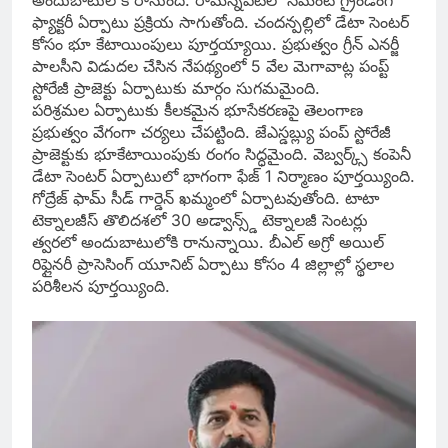
ఫ్యాక్టరీ ఏర్పాటు ప్రక్రియ సాగుతోంది. చందన్పల్లిలో డేటా సెంటర్
కోసం భూ కేటాయింపులు పూర్తయ్యాయి. ప్రభుత్వం గ్రీన్ ఎనర్జీ
పాలసీని విడుదల చేసిన నేపథ్యంలో 5 వేల మెగావాట్ల పంప్ట్
స్టోరేజీ ప్రాజెక్టు ఏర్పాటుకు మార్గం సుగమమైంది.
పరిశ్రమల ఏర్పాటుకు కీలకమైన భూసేకరణపై తెలంగాణ
ప్రభుత్వం వేగంగా చర్యలు చేపట్టింది. జేఎస్డబ్ల్యు పంప్ స్టోరేజీ
ప్రాజెక్టుకు భూకేటాయింపుకు రంగం సిద్ధమైంది. వెబ్వర్క్స్ కంపెనీ
డేటా సెంటర్ ఏర్పాటులో భాగంగా ఫేజ్ 1 నిర్మాణం పూర్తయ్యింది.
గోద్రేజ్ ఫామ్ సీడ్ గార్డెన్ ఖమ్మంలో ఏర్పాటవుతోంది. టాటా
టెక్నాలజీస్ తొలిదశలో 30 అడ్వాన్స్డ్ టెక్నాలజీ సెంటర్లు
త్వరలో అందుబాటులోకి రానున్నాయి. బీఎల్ అగ్రో అయిల్
రిఫ్లైనరీ ప్రాసెసింగ్ యూనిట్ ఏర్పాటు కోసం 4 జిల్లాల్లో స్థలాల
పరిశీలన పూర్తయ్యింది.