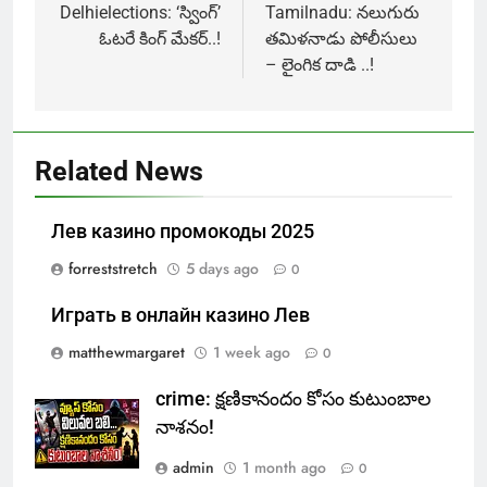
navigation
Delhielections: ‘స్వింగ్’
Tamilnadu: నలుగురు
ఓటరే కింగ్ మేకర్..!
తమిళనాడు పోలీసులు
– లైంగిక దాడి ..!
Related News
Лев казино промокоды 2025
forreststretch
5 days ago
0
Играть в онлайн казино Лев
matthewmargaret
1 week ago
0
crime: క్షణికానందం కోసం కుటుంబాల
నాశనం!
admin
1 month ago
0