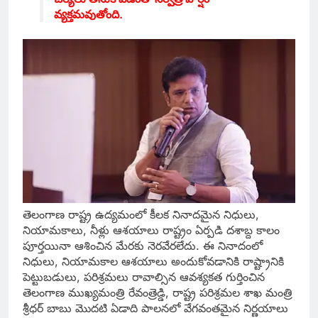
వ్యక్తమవుతోంది.
తెలంగాణ రాష్ట్ర ఉద్యమంలో కీలక నినాదమైన నిధులు,
నియామకాలు, నీళ్లు ఆశయాలు రాష్ట్రం ఏర్పడి దశాబ్ద కాలం
పూర్తయినా ఆశించిన మేరకు నెరవేరలేదు. ఈ నినాదంలో
నిధులు, నియామకాల ఆశయాలు అందుకోవడానికి రాష్ట్రానికి
పెట్టుబడులు, పరిశ్రమలు రావాల్సిన ఆవశ్యకత గుర్తించిన
తెలంగాణ ముఖ్యమంత్రి రేవంత్రెడ్డి, రాష్ట్ర పరిశ్రమల శాఖ మంత్రి
శ్రీధర్ బాబు మొదటి ఏడాది పాలనలో వేగవంతమైన నిర్ణయాలు