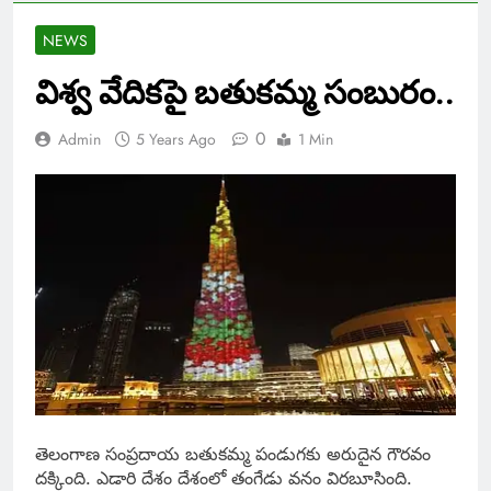
NEWS
విశ్వ వేదికపై బతుకమ్మ సంబురం..
0
Admin
5 Years Ago
1 Min
తెలంగాణ సంప్రదాయ బతుకమ్మ పండుగకు అరుదైన గౌరవం
దక్కింది. ఎడారి దేశం దేశంలో తంగేడు వనం విరబూసింది.