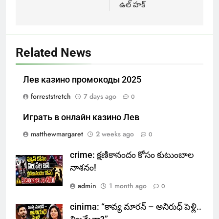
ఉల్‌ హక్‌
Related News
Лев казино промокоды 2025
forreststretch
7 days ago
0
Играть в онлайн казино Лев
matthewmargaret
2 weeks ago
0
crime: క్షణికానందం కోసం కుటుంబాల
నాశనం!
admin
1 month ago
0
cinima: “కావ్య మారన్ – అనిరుధ్ పెళ్లి..