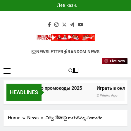
Skip
Лев казино
to
промокоды
2025
content
Newsminute24
Get All Updated Telugu News
NEWSLETTER
RANDOM NEWS
Live Now
Лев казино промокоды 2025
Играть в онлай
HEADLINES
7 Days Ago
2 Weeks Ago
Home
News
విశ్వ వేదికపై బతుకమ్మ సంబురం..