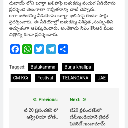
దుబాయ్ లోని బూర్జా ఖలిఫాపై బతుకమ్మ పండుగ వీడియోను
ప్రదర్శించి తెలంగాణా గొప్పతనాన్ని చాటి చెప్పారు.
కాగా బతుకమ్మ వీడియోను బూర్జా ఖలిఫాపై రెండూ సార్లు
ప్రదర్శించారు. ఈ వీడియోల్లో బతుకమ్మ విశిష్ఠత ,సంస్కృతిని
అద్భుతంగా ఆవిష్కరించారు. అంతేకాదు సీఎం కేసిఆర్ ముఖ
చిత్రాన్ని కూడా ప్రదర్శించారు.
Facebook
WhatsApp
Twitter
Telegram
Share
Tagged:
Batukamma
Burja khalipa
CM KCr
Festival
TELANGANA
UAE
Previous:
Next:
Post
navigation
టి 20 ప్రపంచకప్ లో
టీ20 ప్రపంచకప్‌లో
ఆస్ట్రేలియా బోణీ..
టీమ్‌ఇండియానే టైటిల్‌
ఫేవరేట్‌ :ఇంజామామ్‌