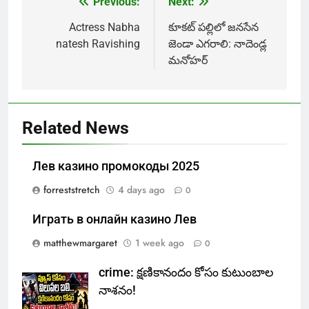
Previous:
Next:
Post
navigation
Actress Nabha
కూకట్ పల్లిలో జనసేన
natesh Ravishing
జెండా ఎగరాలి: నాదెండ్ల
మనోహర్
Related News
Лев казино промокоды 2025
forreststretch
4 days ago
0
Играть в онлайн казино Лев
matthewmargaret
1 week ago
0
crime: క్షణికానందం కోసం కుటుంబాల
నాశనం!