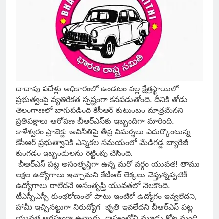
దాదాపు పదేళ్లు అధికారంలో ఉండటం వల్ల క్షేత్రస్థాయిలో
ప్రభుత్వంపై వ్యతిరేకత స్పష్టంగా కనపడుతోంది. దీనికి తోడు
తెలంగాణలో బాగుపడింది కేసీఆర్‌ కుటుంబం మాత్రమేనని
ప్రతిపక్షాలు ఆరోపణ బీఆర్‌ఎస్‌కు ఇబ్బందిగా మారింది.
కాళేశ్వరం ప్రాజెక్టు అవినీతిపై తీవ్ర విమర్శలు ఎదుర్కొంటున్న
కేసీఆర్‌ ప్రభుత్వానికి ఎన్నికల సమయంలో మేడిగడ్డ బ్యారేజీ
కుంగడం ఇబ్బందులను రెట్టింపు చేసింది.
బీఆర్‌ఎస్‌ పట్ల అసంతృప్తిగా ఉన్న మరో వర్గం యువత! తాము
లక్షల ఉద్యోగాలు ఇచ్చామని కేటీఆర్‌ లెక్కలు చెప్తున్నప్పటికీ
ఉద్యోగాలు రాలేదనే అసంతృప్తి యువతలో నెలకొంది.
టీఎస్పీఎస్సీ కుంభకోణంతో పాటు ఇంటికో ఉద్యోగం ఇవ్వలేదని,
హామీ ఇచ్చినట్టుగా నిరుద్యోగ భృతి ఇవలేదని బీఆర్‌ఎస్‌ పట్ల
యువత ఆగ్రహంగా ఉన్నారు. రాష్ట్రంలోని మూడు కోట్ల మంది