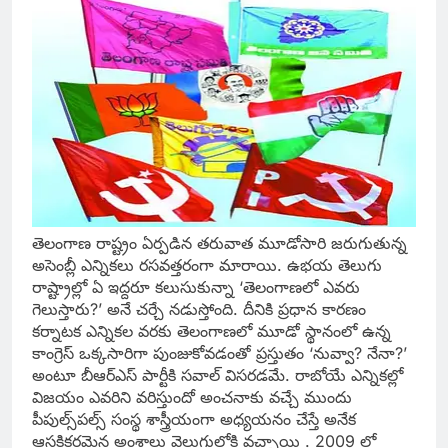
తెలంగాణ రాష్ట్రం ఏర్పడిన తరువాత మూడోసారి జరుగుతున్న
అసెంబ్లీ ఎన్నికలు రసవత్తరంగా మారాయి. ఉభయ తెలుగు
రాష్ట్రాల్లో ఏ ఇద్దరూ కలుసుకున్నా ‘తెలంగాణలో ఎవరు
గెలుస్తారు?’ అనే చర్చే నడుస్తోంది. దీనికి ప్రధాన కారణం
కర్నాటక ఎన్నికల వరకు తెలంగాణలో మూడో స్థానంలో ఉన్న
కాంగ్రెస్‌ ఒక్కసారిగా పుంజుకోవడంతో ప్రస్తుతం ‘నువ్వా? నేనా?’
అంటూ బీఆర్‌ఎస్‌ పార్టీకి సవాల్‌ విసరడమే. రాబోయే ఎన్నికల్లో
విజయం ఎవరిని వరిస్తుందో అంచనాకు వచ్చే ముందు
పీపుల్స్‌పల్స్‌ సంస్థ శాస్త్రీయంగా అధ్యయనం చేస్తే అనేక
ఆసక్తికరమైన అంశాలు వెలుగులోకి వచ్చాయి . 2009 లో