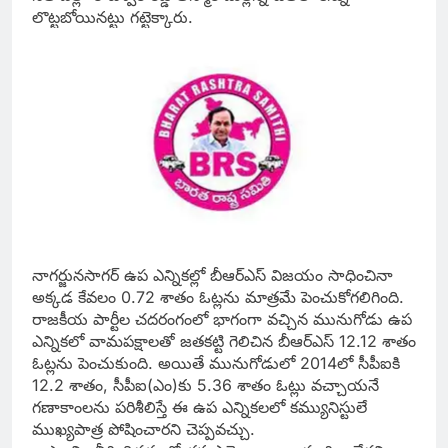
లొట్టబోయినట్టు గట్టెక్కారు.
నాగర్జునసాగర్‌ ఉప ఎన్నికల్లో బీఆర్‌ఎస్‌ విజయం సాధించినా
అక్కడ కేవలం 0.72 శాతం ఓట్లను మాత్రమే పెంచుకోగలిగింది.
రాజకీయ పార్టీల చదరంగంలో భాగంగా వచ్చిన మునుగోడు ఉప
ఎన్నికలో వామపక్షాలతో జతకట్టి గెలిచిన బీఆర్‌ఎస్‌ 12.12 శాతం
ఓట్లను పెంచుకుంది. అయితే మునుగోడులో 2014లో సీపీఐకి
12.2 శాతం, సీపీఐ(ఎం)కు 5.36 శాతం ఓట్లు వచ్చాయనే
గణాకాంలను పరిశీలిస్తే ఈ ఉప ఎన్నికలలో కమ్యునిస్టులే
ముఖ్యపాత్ర పోషించారని చెప్పవచ్చు.