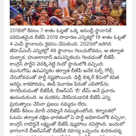
2018లో కేవలం 7 శాతం ఓట్లతో ఒక్క అసెంబ్లీ స్థానానికే
పరిమితమైన బీజేపీ 2019 సాధారణ ఎన్నికల్లో 19 శాతం ఓట్లతో
4 ఎంపీ స్థానాలను కైవసం చేసుకుంది. 2020లో జరిగిన
జీహెచ్‌ఎంసీ ఎన్నికల్లో 48 స్థానాలు గెలుచుకోవడం, ఆ తర్వాత
దుబ్బాక, హుజురాబాద్‌ ఉపఎన్నికలను గెలవడంతో బీజేపీ
కాంగ్రెస్‌ పార్టీని వెనక్కినెట్టి రెండో స్థానంలోకి వచ్చింది.
మునుగోడు ఉపఎన్నికల తర్వాత బీజేపీ అనేక సెల్ఫ్‌ గోల్స్‌
చేసుకోవడంతో పార్టీ నష్టపోయింది. ఢిల్లీ లిక్కర్‌ కేసులో కవిత
అరెస్టు కాకపోవడం, ఈడీ విచారణ పేరుతో ఎపిసోడ్‌ను
సాగదీయడంతో బీజేపీకి, బీఆర్‌ఎస్‌ ‘బీ’ టీమ్‌ అనే ప్రచారం
ఊపందుకుంది. ఆ మరకను చేరిపేయడానికి బీజేపీ ఎన్ని
ప్రయత్నాలు చేసినా ప్రజలు నమ్మడం లేదు.
బీజేపీ కేవలం మోదీ చరిష్మానే నమ్ముకుంటోంది. కర్నాటకలో
ఓటమి తర్వాత దక్షిణ భారతంలో ఏ పార్టీ అధికారంలోకి వచ్చినా,
కాంగ్రెస్‌ రావొద్దనే లక్ష్యంతో బీజేపీ వ్యుహాలు రచిస్తోంది. ఇందులో
భాగంగానే బీఆర్‌ఎస్‌తో బీజేపీకి రహస్య ఒప్పందం కుదిరందన్న