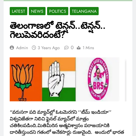
LATEST
NEWS
POLITICS
TELANGANA
తెలంగాణలో టెన్షన్..టెన్షన్..
గెలుపెవరిదంటే?
0
Admin
3 Years Ago
1 Mins
“వరుసగా పది మ్యాచ్‌ల్లో ఓటమెరగని ‘‘టీమ్‌ ఇండియా’’
విశ్వవిజేతగా నిలిచి ఫైనల్‌ మ్యాచ్‌లో మాత్రం
చతికిలపడింది.మితిమీరిన ఆత్మవిశ్వాసం పరాజయానికి
దారితీస్తుందని గతంలో అనేకసార్లు రుజువైంది. అందులో భారత