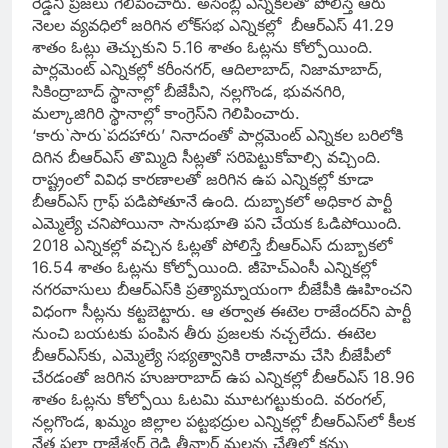
రెడ్డిని ప్రజలు గెలిపించారు. అసెంబ్లీ ఎన్నికలతో పోలిస్తే ఆరు
నెలల వ్యవధిలో జరిగిన లోక్‌సభ ఎన్నికల్లో బీఆర్‌ఎస్‌ 41.29
శాతం ఓట్లు తెచ్చుకుని 5.16 శాతం ఓట్లను కోల్పోయింది.
పార్లమెంట్‌ ఎన్నికల్లో కరీంనగర్‌, ఆదిలాబాద్‌, నిజామాబాద్‌,
సికింద్రాబాద్‌ స్థానాల్లో బీజేపీని, నల్లగొండ, భువనగిరి,
మల్కాజిగిరి స్థానాల్లో కాంగ్రెస్‌ని గెలిపించారు.
‘కారు`సారు`పదహారు’ నినాదంతో పార్లమెంట్‌ ఎన్నికల బరిలోకి
దిగిన బీఆర్‌ఎస్‌ తొమ్మిది సీట్లతో సరిపెట్టుకోవాల్సి వచ్చింది.
రాష్ట్రంలో వివిధ కారణాలతో జరిగిన ఉప ఎన్నికల్లో కూడా
బీఆర్‌ఎస్‌ గ్రాఫ్‌ పడిపోతూనే ఉంది. దుబ్బాకలో అధికార పార్టీ
ఎమ్మెల్యే చనిపోయినా సానుభూతి పని చేయక ఓడిపోయింది.
2018 ఎన్నికల్లో వచ్చిన ఓట్లతో పోలిస్తే బీఆర్‌ఎస్‌ దుబ్బాకలో
16.54 శాతం ఓట్లను కోల్పోయింది. జీహెచ్‌ఎంసీ ఎన్నికల్లో
నగరవాసులు బీఆర్‌ఎస్‌కి ప్రత్యామ్నాయంగా బీజేపీకి ఊహించని
విధంగా సీట్లను కట్టబెట్టారు. ఆ తర్వాత ఈటెల రాజేందర్‌ని పార్టీ
నుంచి బయటకు పంపిన తీరు ప్రజలకు నచ్చలేదు. ఈటెల
బీఆర్‌ఎస్‌కు, ఎమ్మెల్యే సభ్యత్వానికి రాజీనామ చేసి బీజేపీలో
చేరడంతో జరిగిన హుజురాబాద్‌ ఉప ఎన్నికల్లో బీఆర్‌ఎస్‌ 18.96
శాతం ఓట్లను కోల్పోయి ఓటమి మూటగట్టుకుంది. వరంగల్‌,
నల్లగొండ, ఖమ్మం జిల్లాల పట్టభద్రుల ఎన్నికల్లో బీఆర్‌ఎస్‌లో కీలక
నేత పల్లా రాజేశ్వర్‌ రెడ్డి తీన్మార్‌ మల్లన్న చేతిలో కన్ను