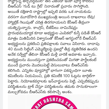
రాష్ట్రాన్ని తీర్చిదిద్దడంలో తన ఎజెండా ఇంకా పూర్తి కాలేదని
బీఆర్‌ఎస్‌ ‘గుడ్‌ టు గ్రేట్‌’ నినాదంతో ప్రచారం సాగిస్తోంది.
అయితే దక్షిణాది రాష్ట్రాల్లో ఇప్పటి వరకు ఒక నాయకుడు
వరసగా మూడోసారి ముఖ్యమంత్రి అయిన దాఖలాలు లేవు!
హ్యాట్రిక్‌ గెలుపుతో చరిత్ర తిరగరాయలని కేసీఆర్‌ తీవ్రంగా
యత్నిస్తున్నారు. కాంగ్రెస్‌, బీజేపీలు నామినేషన్లు
ప్రారంభమయ్యాక కూడా అభ్యర్థుల ఎంపికలో కుస్తీ పడితే కేసీఆర్‌
మాత్రం మితిమీరిన విశ్వాసంతో కేసీఆర్‌ ఆగస్టులోనే బీఆర్‌ఎస్‌
అభ్యర్థులను ప్రకటించి ప్రతిపక్షాలకు సవాలు విసిరారు. దాదాపు
40 మంది సిట్టింగ్‌ ఎమ్మెల్యేలపై ప్రజల్లో తీవ్ర వ్యతిరేకత ఉందని
అనేక సర్వేల్లో తేలినా కేసీఆర్‌ మళ్లీ వారికే అవకాశం ఇచ్చారు.
అభ్యర్థులను ముందస్తుగా ప్రకటించడంతో మిగతా పార్టీలకంటే
ముందే ప్రచారం మొదలుపెట్టే వెసులుబాటు బీఆర్‌ఎస్‌కు
కలిగింది. ఎన్నికల వ్యూహాల్లో భాగంగా పకడ్బంధిగా బూతు
కమిటీలను నియమించి, ప్రతి కమిటీకి 100 ఓట్లను టార్గెట్‌గా
పెట్టారు. నియోజకవర్గాలకు ఇన్‌చార్జులను పెట్టి, ఎప్పటికప్పుడు
పరిస్థితులను ట్రాక్‌ చేస్తూ పరిస్థితులను తమకు సానుకూలంగా
మల్చుకోవడం బీఆర్‌ఎస్‌కు కలిసొచ్చే అంశం.