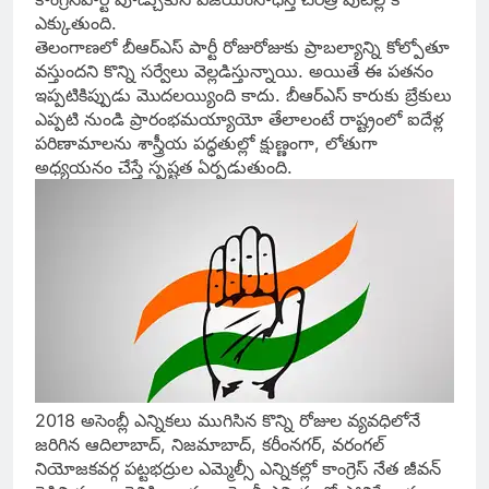
ఎక్కుతుంది.
తెలంగాణలో బీఆర్‌ఎస్‌ పార్టీ రోజురోజుకు ప్రాబల్యాన్ని కోల్పోతూ
వస్తుందని కొన్ని సర్వేలు వెల్లడిస్తున్నాయి. అయితే ఈ పతనం
ఇప్పటికిప్పుడు మొదలయ్యింది కాదు. బీఆర్‌ఎస్‌ కారుకు బ్రేకులు
ఎప్పటి నుండి ప్రారంభమయ్యాయో తేలాలంటే రాష్ట్రంలో ఐదేళ్ల
పరిణామాలను శాస్త్రీయ పద్ధతుల్లో క్షుణ్ణంగా, లోతుగా
అధ్యయనం చేస్తే స్పష్టత ఏర్పడుతుంది.
2018 అసెంబ్లీ ఎన్నికలు ముగిసిన కొన్ని రోజుల వ్యవధిలోనే
జరిగిన ఆదిలాబాద్‌, నిజమాబాద్‌, కరీంనగర్‌, వరంగల్‌
నియోజకవర్గ పట్టభద్రుల ఎమ్మెల్సీ ఎన్నికల్లో కాంగ్రెస్‌ నేత జీవన్‌