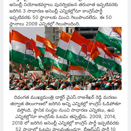
అసెంబ్లీ నియోజకవర్గాలు పునర్విభజన తరువాత ఇప్పటివరకు
జరిగిన 3 సాధారణ అసెంబ్లీ ఎన్నికల్లోనూ కాంగ్రెస్‌పార్టీ
ఇప్పటివరకు 50 స్థానాలకు మించి గెలుపొందలేదు. ఈ 50
స్థానాలు 2009 ఎన్నికల్లో గెలుపొందింది.
దివంగత ముఖ్యమంత్రి డాక్టర్‌ వైఎస్‌.రాజశేఖర్‌ రెడ్డి మరణం
తర్వాత తెలంగాణలో జరిగిన అన్ని ఎన్నికల్లో కాంగ్రెస్‌ ఓడిపోతూ
వస్తోంది. స్థానిక సంస్థల నుంచి సాధారణ ఎన్నికలు, ఉప
ఎన్నికల్లోనూ కాంగ్రెస్‌కు ఓటమి తప్పట్లేదు. 2009, 2014,
2018 లో జరిగిన అసెంబ్లీ ఎన్నికల్లో కాంగ్రెస్‌ పార్టీ ఇప్పటివరకు
52 స్థానాల్లో ఓటమి పాలవుతుండగా, బీఆర్‌ఎస్‌ పార్టీ 10