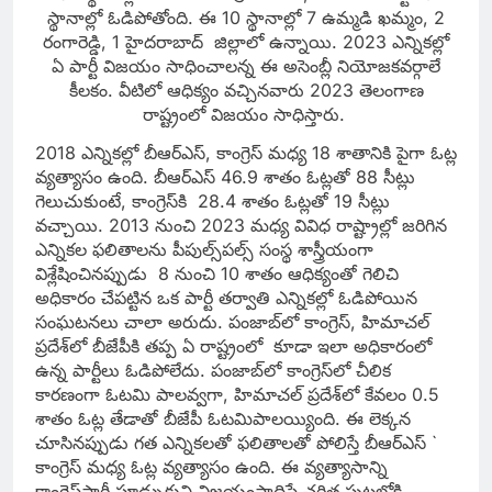
స్థానాల్లో ఓడిపోతోంది. ఈ 10 స్థానాల్లో 7 ఉమ్మడి ఖమ్మం, 2
రంగారెడ్డి, 1 హైదరాబాద్‌ జిల్లాలో ఉన్నాయి. 2023 ఎన్నికల్లో
ఏ పార్టీ విజయం సాధించాలన్న ఈ అసెంబ్లీ నియోజకవర్గాలే
కీలకం. వీటిలో ఆధిక్యం వచ్చినవారు 2023 తెలంగాణ
రాష్ట్రంలో విజయం సాధిస్తారు.
2018 ఎన్నికల్లో బీఆర్‌ఎస్‌, కాంగ్రెస్‌ మధ్య 18 శాతానికి పైగా ఓట్ల
వ్యత్యాసం ఉంది. బీఆర్‌ఎస్‌ 46.9 శాతం ఓట్లతో 88 సీట్లు
గెలుచుకుంటే, కాంగ్రెస్‌కి 28.4 శాతం ఓట్లతో 19 సీట్లు
వచ్చాయి. 2013 నుంచి 2023 మధ్య వివిధ రాష్ట్రాల్లో జరిగిన
ఎన్నికల ఫలితాలను పీపుల్స్‌పల్స్‌ సంస్థ శాస్త్రీయంగా
విశ్లేషించినప్పుడు 8 నుంచి 10 శాతం ఆధిక్యంతో గెలిచి
అధికారం చేపట్టిన ఒక పార్టీ తర్వాతి ఎన్నికల్లో ఓడిపోయిన
సంఘటనలు చాలా అరుదు. పంజాబ్‌లో కాంగ్రెస్‌, హిమాచల్‌
ప్రదేశ్‌లో బీజేపీకి తప్ప ఏ రాష్ట్రంలో కూడా ఇలా అధికారంలో
ఉన్న పార్టీలు ఓడిపోలేదు. పంజాబ్‌లో కాంగ్రెస్‌లో చీలిక
కారణంగా ఓటమి పాలవ్వగా, హిమాచల్‌ ప్రదేశ్‌లో కేవలం 0.5
శాతం ఓట్ల తేడాతో బీజేపీ ఓటమిపాలయ్యింది. ఈ లెక్కన
చూసినప్పుడు గత ఎన్నికలతో ఫలితాలతో పోలిస్తే బీఆర్‌ఎస్‌ `
కాంగ్రెస్‌ మధ్య ఓట్ల వ్యత్యాసం ఉంది. ఈ వ్యత్యాసాన్ని
కాంగ్రెస్‌పార్టీ పూడ్చుకుని విజయంసాధిస్తే చరిత్ర పుటల్లోకి