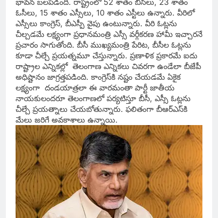
భావన బలపడింది. రాష్ట్రంలో 52 శాతం బీసీలు, 23 శాతం
ఓసీలు, 15 శాతం ఎస్సీలు, 10 శాతం ఎస్టీలు ఉన్నారు. వీరిలో
ఎస్సీలు కాంగ్రెస్‌, బీఎస్పీ వైపు ఉంటున్నారు. వీరి ఓట్లను
చీల్చడమే లక్ష్యంగా ప్రధానమంత్రి ఎస్సీ వర్గీకరణ హామీ ఇచ్చారనే
ప్రచారం సాగుతోంది. బీసీ ముఖ్యమంత్రి పేరిట, బీసీల ఓట్లను
కూడా చీల్చే ప్రయత్నమూ చేస్తున్నారు. ప్రణాళిక ప్రకారమే ఐదు
రాష్ట్రాల ఎన్నికల్లో తెలంగాణ ఎన్నికలు చివరగా ఉండేలా బీజేపీ
అధిష్టానం జాగ్రత్తపడింది. కాంగ్రెస్‌కి నష్టం చేయడమే ఏకైక
లక్ష్యంగా దండయాత్రలా ఈ వారమంతా పార్టీ జాతీయ
నాయకులందరూ తెలంగాణలో పర్యటిస్తూ బీసీ, ఎస్సీ ఓట్లను
చీల్చే ప్రయత్నాలు చేయబోతున్నారు. ఫలితంగా బీఆర్‌ఎస్‌కి
మేలు జరిగే అవకాశాలు ఉన్నాయి.