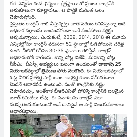
గత ఎన్నికల కంటే భిన్నంగా క్షేత్రస్థాయిలో ప్రజలు కాంగ్రెస్‌కి
అనుకూలంగా మాట్లాడటం, ఆ పార్టీకి మరింత బలం
చేకూరుస్తోంది.
ప్రస్తుతం కాంగ్రెస్‌ గాలి వీస్తున్నట్టు వాతావరణం కనిపిస్తున్నా అది
అధికార పగ్గాలను అందించగలదా అనే సందేహాలు వ్యక్తం
అవుతున్నాయి. ఎందుకంటే, 2009, 2014, 2018 ఈ మూడు
ఎన్నికల్లోనూ కాంగ్రెస్‌ వరుసగా 52 స్థానాల్లో ఓడిపోయిన చరిత్ర
ఉంది. వీటిలో కనీసం 30-35 స్థానాలు గెలిస్తేనే కాంగ్రెస్‌
అధికారంలోకి రాగలదు. కొన్ని చోట్ల బీజేపీ, మరికొన్ని చోట్ల
సీపీఎం, బీఎస్పీ అభ్యర్థులు బలంగా ఉండటంతో
దాదాపు 25
నియోజకవర్గాల్లో త్రిముఖ పోరు నెలకొంది
. ఈ నియోజకవర్గాల్లో
ఓట్ల చీలిక ప్రత్యర్థి పార్టీ బలం, అభ్యర్థి కులం సమీకరణాల
మీదనే ఆధారపడి ఉంటుంది. దీంతో కాంగ్రెస్‌కు నష్టం
చేకూరవచ్చు. అంతేకాక బీఆర్‌ఎస్‌తో పోలిస్తే కాంగ్రెస్‌కి బలమైన
బూత్‌ కమిటీలు లేవు. ఈ సవాళ్లలను కాంగ్రెస్‌ ఎలా
పరిష్కరించుకుంటుందో అనే దానిపైనే ఆ పార్టీ విజయవకాశాలు
ఆధారపడ్డాయి.