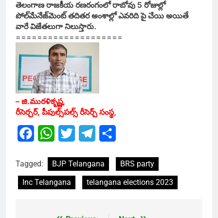
తెలంగాణ రాజకీయ రణరంగంలో రాబోవు 5 రోజుల్లో
పోల్‌మేనేజ్‌మెంట్‌ తదితర అంశాల్లో ఎవరిది పై చేయి అయితే
వారే విజేతలుగా నిలుస్తారు.
====================
– జి.మురళికృష్ణ,
రీసెర్చర్‌, పీపుల్స్‌పల్స్‌ రీసెర్చ్‌ సంస్థ,
Facebook
WhatsApp
Twitter
Telegram
Share
Tagged:
BJP Telangana
BRS party
Inc Telangana
telangana elections 2023