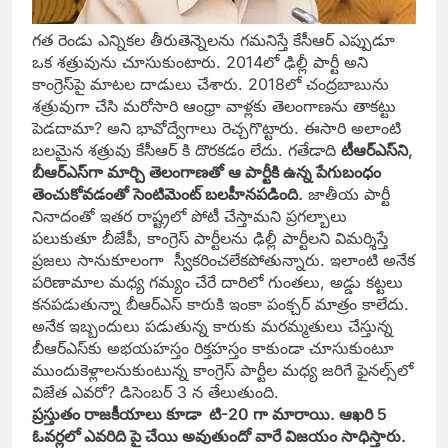
గత రెండు ఎన్నికల తీరుతెన్నెలను గమనిస్తే కేసీఆర్‌ ఎప్పుడూ
ఒక శత్రువును చూసుకుంటారు. 2014లో ఢిల్లీ పార్టీ అని
కాంగ్రెస్‌పై మాటల దాడులు చేశారు. 2018లో చంద్రబాబును
శత్రువుగా చేసి మరోసారి ఆంధ్రా వాళ్లకు తెలంగాణను తాకట్టు
పెడదామా? అని భావోద్వేగాలు రెచ్చగొట్టారు. ఈసారి అలాంటి
బలమైన శత్రువు కేసీఆర్‌ కి దొరకడం లేదు. గతేడాది
టీఆర్‌ఎస్‌ని,
బీఆర్‌ఎస్‌గా మార్చి తెలంగాణతో ఆ పార్టీకి ఉన్న పేగుబంధం
తెంచుకోవడంతో సెంటిమెంట్‌ బలహీనపడింది.
జాతీయ పార్టీ
నినాదంతో ఇతర రాష్ట్రలో పోటీ చేస్తామని ప్రగల్బాలు
పలుకుతూ బీజేపీ, కాంగ్రెస్‌ పార్టీలను ఢిల్లీ పార్టీలని విమర్శిస్తే
ప్రజలు సానుకూలంగా స్వీకరించలేకపోతున్నారు. ఇలాంటి అనేక
పరిణామాల మధ్య గమ్యం చేరే దారిలో గుంతలు, అడ్డు కట్టలు
కనపడుతున్నా బీఆర్‌ఎస్‌ కారుకి ఇంకా పంక్చర్‌ మాత్రం కాలేదు.
అనేక ఇబ్బందులు పడుతున్న కారుకు మరమ్మతులు చేస్తున్న
బీఆర్‌ఎస్‌కు అభయహస్తం రిక్తహస్తం కాకుండా చూసుకుంటూ
ముందుకెళ్లాలనుకుంటున్న కాంగ్రెస్‌ పార్టీల మధ్య జరిగే ఫైనల్స్‌లో
విజేత ఎవరో? డిసెంబర్‌ 3 న తేలుతుంది.
ప్రస్తుతం రాజకీయాలు కూడా టి-20 గా మారాయి. ఆఖరి 5
ఓవర్లలో ఎవరిది పై చేయి అవుతుందో వారే విజయం సాధిస్తారు.