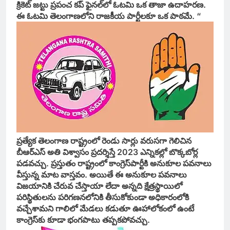
క్రికెట్‌ జట్టు ప్రపంచ కప్‌ ఫైనల్‌లో ఓటమి ఒక తాజా ఉదాహరణ.
ఈ ఓటమి తెలంగాణలోని రాజకీయ పార్టీలకూ ఒక పాఠమే. “
ప్రత్యేక తెలంగాణ రాష్ట్రంలో రెండు సార్లు వరుసగా గెలిచిన
బీఆర్‌ఎస్‌ అతి విశ్వాసం ప్రదర్శిస్తే 2023 ఎన్నికల్లో బొక్కబోర్ల
పడవచ్చు. ప్రస్తుతం రాష్ట్రంలో కాంగ్రెస్‌పార్టీకి అనుకూల పవనాలు
వీస్తున్న మాట వాస్తవం. అయితే ఈ అనుకూల పవనాలు
విజయానికి చేరువ చేస్తాయా లేదా అన్నది క్షేత్రస్థాయిలో
పరిస్థితులను పరిగణనలోనికి తీసుకోకుండా అధికారంలోకి
వచ్చేశామని గాలిలో మేడలు కడుతూ ఊహాలోకంలో ఉంటే
కాంగ్రెస్‌కు కూడా భంగపాటు తప్పకపోవచ్చు.