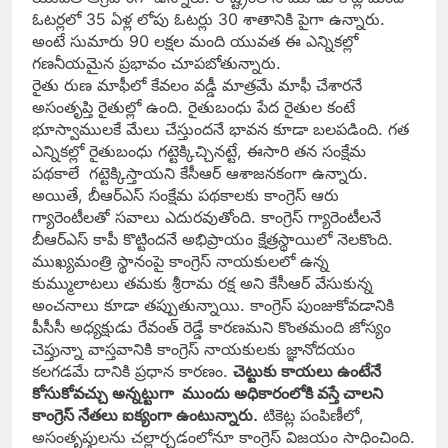
ఓటర్లలో 35 ఏళ్ల లోపు ఓటర్లు 30 శాతానికి పైగా ఉన్నారు.
అంటే సుమారు 90 లక్షల మంది యువత ఈ ఎన్నికల్లో
గణనీయమైన ప్రభావం చూపబోతున్నారు.
రైతు రుణ మాఫీలో కేవలం వడ్డీ మాత్రమే మాఫీ చేశారనే
అసంతృప్తి రైతుల్లో ఉంది. రైతుబంధు పేద రైతుల కంటే
భూస్వాములకే మేలు చేస్తుందనే భావన కూడా బలపడింది. గత
ఎన్నికల్లో రైతుబంధు గట్టెక్కిచ్చినట్టే, ఈసారి తన సంక్షేమ
పథకాలే గట్టెక్కిస్తాయని కేసీఆర్‌ ఆశాజనకంగా ఉన్నారు.
అయితే, బీఆర్‌ఎస్‌ సంక్షేమ పథకాలకు కాంగ్రెస్‌ ఆరు
గ్యారెంటీలతో సవాలు ఎదురవుతోంది. కాంగ్రెస్‌ గ్యారెంటీలనే
బీఆర్‌ఎస్‌ కాపీ కొట్టిందనే అభిప్రాయం క్షేత్రస్థాయిలో నెలకొంది.
ముఖ్యమంత్రి స్థానంపై కాంగ్రెస్‌ నాయకులలో ఉన్న
కుమ్ములాటలు తమకు శ్రీరామ రక్ష అని కేసీఆర్‌ వేసుకున్న
అంచనాలు కూడా తప్పుతున్నాయి. కాంగ్రెస్‌ పుంజుకోవడానికి
పీసీసీ అధ్యక్షుడు రేవంత్‌ రెడ్డే కారణమని కొంతమంది జోస్యం
చెప్తున్నా వాస్తవానికి కాంగ్రెస్‌ నాయకులకు జ్ఞానోదయం
కలగడమే దానికి ప్రధాన కారణం.
చెట్టుకు కాయలు ఉంటేనే
కోసుకోవచ్చు అన్నట్టుగా ముందు అధికారంలోకి వస్తే చాలని
కాంగ్రెస్‌ నేతలు ఐక్యంగా ఉంటున్నారు.
టికెట్ల పంపిణీలో,
అసంతృప్తులను చల్లార్చడంలోనూ కాంగ్రెస్‌ విజయం సాధించింది.