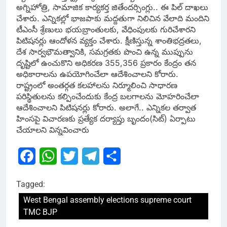
అగ్నిహోత్రి, సామాజిక కార్యకర్త జితేందర్సింగ్లు.. ఈ పిల్ దాఖలు
చేశారు. ఎన్నికల్లో భాజపాకు మద్దతుగా నిలిచిన వేలాది మందిని
టీఎంసీ శ్రేణులు భయబ్రాంతులకు, వేధింపులకు గురిచేశారని
పిటిషనర్లు ఆందోళన వ్యక్తం చేశారు. క్షీణిస్తున్న శాంతిభద్రతలు,
దేశ సార్వభౌమత్వానికి, సమగ్రతకు పొంచి ఉన్న ముప్పును
దృష్టిలో ఉంచుకొని అధికరణ 355,356 ప్రకారం కేంద్రం తన
అధికారాలను ఉపయోగించేలా ఆదేశించాలని కోరారు.
రాష్ట్రంలో అంతర్గత కలహాలను నిర్మూలించి సాధారణ
పరిస్థితులను కల్పించేందుకు కేంద్ర బలగాలను మోహరించేలా
ఆదేశించాలని పిటిషనర్లు కోరారు. అలాగే.. ఎన్నికల తర్వాత
హింసపై విచారణకు ప్రత్యేక దర్యాప్తు బృందం(సిట్) ఏర్పాటు
చేయాలని విన్నవించారు
Facebook
WhatsApp
Twitter
Telegram
Share
Tagged:
West Bengal assembly elections supreme court
TMC BJP