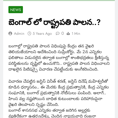
NEWS
బెంగాల్ లో రాష్ట్రపతి పాలన..?
0
Admin
5 Years Ago
1 Min
బంగాల్లో రాష్ట్రపతి పాలన విధింపుపై కేంద్రం తన వైఖరి
తెలియజేయాలని ఆదేశించింది సుప్రీంకోర్టు. మే 2న ఎన్నికల
ఫలితాలు విడుదలైన తర్వాత బంగాల్లో శాంతిభద్రతలు క్షీణిస్తున్న
పరిస్థితులను దృష్టిలో ఉంచుకొని.. రాష్ట్రపతి పాలన విధించాలని
దాఖలైన పిటిషన్పై విచారణ చేపట్టేందుకు అంగీకరించింది.
విచారణ చేపట్టిన జస్టిస్ వినీత్ శరణ్, జస్టిస్ దినేష్ మహేశ్వరీతో
కూడిన ధర్మాసనం.. ఈ మేరకు కేంద్ర ప్రభుత్వానికి, కేంద్ర ఎన్నికల
సంఘానికి, బంగాల్ ప్రభుత్వానికి నోటీసులు పంపింది. అలాగే..
హింస వల్ల నష్టపోయిన బాధిత కుటుంబాలకు పరిహారంపైనా
వైఖరి తెలపాలని స్పష్టం చేసింది.
బంగాల్ శాసనసభ ఎన్నికల తర్వాత జరిగిన అల్లర్లకు
వ్యతిరేకంగా ఉత్తర్ప్రదేశ్కు చెందిన న్యాయవాది రంజనా