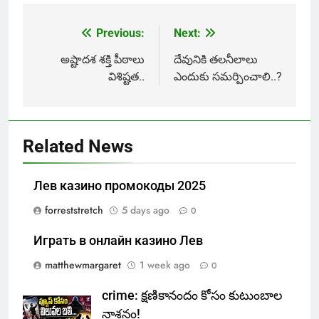
Previous:
Next:
Post
navigation
అష్టాదశ శక్తి పీఠాలు
దేవునికి తలనీలాలు
విశిష్టత..
ఎందుకు సమర్పించాలి..?
Related News
Лев казино промокоды 2025
forreststretch
5 days ago
0
Играть в онлайн казино Лев
matthewmargaret
1 week ago
0
crime: క్షణికానందం కోసం కుటుంబాల
నాశనం!