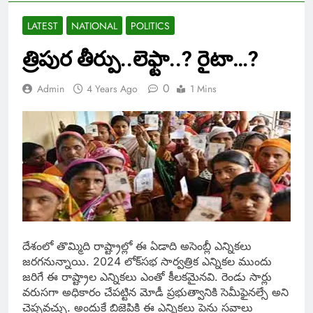
LATEST
NATIONAL
POLITICS
త్రిపుర తీర్పు..లెఫ్టా..? రైటా…?
0
Admin
4 Years Ago
1 Mins
దేశంలో తొమ్మిది రాష్ట్రాల్లో ఈ ఏడాది అసెంబ్లీ ఎన్నికలు
జరగనున్నాయి. 2024 లోక్‌సభ సార్వత్రిక ఎన్నికల ముందు
జరిగే ఈ రాష్ట్రాల ఎన్నికలు ఎంతో కీలకమైనవి. రెండు సార్లు
వరుసగా అధికారం చేపట్టిన మోడీ ప్రభుత్వానికి సెమీఫైనల్సే అని
చెప్పవచ్చు. అందుకే బిజెపికి ఈ ఎన్నికలు పెను సవాలు