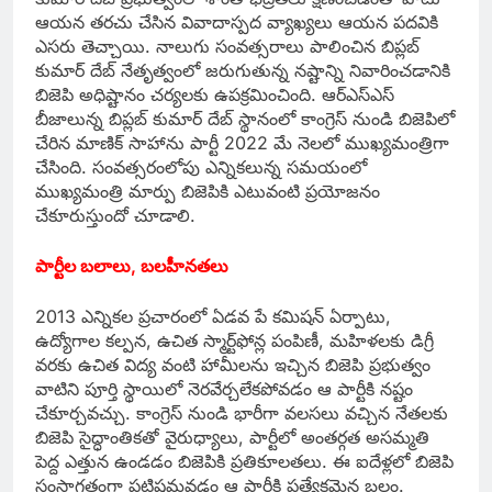
ఆయన తరచు చేసిన వివాదాస్పద వ్యాఖ్యలు ఆయన పదవికి
ఎసరు తెచ్చాయి. నాలుగు సంవత్సరాలు పాలించిన బిప్లబ్‌
కుమార్‌ దేబ్‌ నేతృత్వంలో జరుగుతున్న నష్టాన్ని నివారించడానికి
బిజెపి అధిష్టానం చర్యలకు ఉపక్రమించింది. ఆర్‌ఎస్‌ఎస్‌
బీజాలున్న బిప్లబ్‌ కుమార్‌ దేబ్‌ స్థానంలో కాంగ్రెస్‌ నుండి బిజెపిలో
చేరిన మాణిక్‌ సాహాను పార్టీ 2022 మే నెలలో ముఖ్యమంత్రిగా
చేసింది. సంవత్సరంలోపు ఎన్నికలున్న సమయంలో
ముఖ్యమంత్రి మార్పు బిజెపికి ఎటువంటి ప్రయోజనం
చేకూరుస్తుందో చూడాలి.
పార్టీల బలాలు, బలహీనతలు
2013 ఎన్నికల ప్రచారంలో ఏడవ పే కమిషన్‌ ఏర్పాటు,
ఉద్యోగాల కల్పన, ఉచిత స్మార్ట్‌ఫోన్ల పంపిణీ, మహిళలకు డిగ్రీ
వరకు ఉచిత విద్య వంటి హామీలను ఇచ్చిన బిజెపి ప్రభుత్వం
వాటిని పూర్తి స్థాయిలో నెరవేర్చలేకపోవడం ఆ పార్టీకి నష్టం
చేకూర్చవచ్చు. కాంగ్రెస్‌ నుండి భారీగా వలసలు వచ్చిన నేతలకు
బిజెపి సైద్ధాంతికతో వైరుధ్యాలు, పార్టీలో అంతర్గత అసమ్మతి
పెద్ద ఎత్తున ఉండడం బిజెపికి ప్రతికూలతలు. ఈ ఐదేళ్లలో బిజెపి
సంస్థాగతంగా పటిష్టమవడం ఆ పార్టీకి ప్రత్యేకమైన బలం.