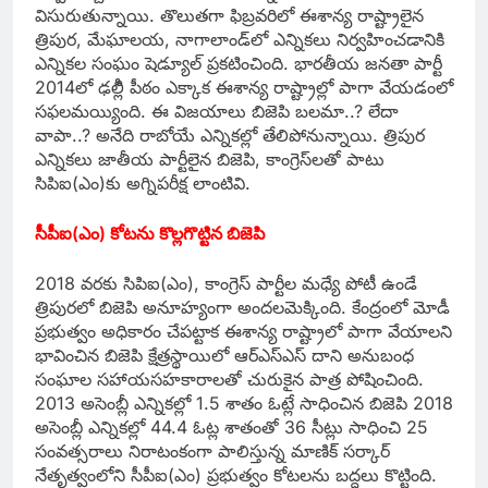
విసురుతున్నాయి. తొలుతగా ఫిబ్రవరిలో ఈశాన్య రాష్ట్రాలైన
త్రిపుర, మేఘాలయ, నాగాలాండ్‌లో ఎన్నికలు నిర్వహించడానికి
ఎన్నికల సంఘం షెడ్యూల్‌ ప్రకటించింది. భారతీయ జనతా పార్టీ
2014లో ఢల్లీి పీఠం ఎక్కాక ఈశాన్య రాష్ట్రాల్లో పాగా వేయడంలో
సఫలమయ్యింది. ఈ విజయాలు బిజెపి బలమా..? లేదా
వాపా..? అనేది రాబోయే ఎన్నికల్లో తేలిపోనున్నాయి. త్రిపుర
ఎన్నికలు జాతీయ పార్టీలైన బిజెపి, కాంగ్రెస్‌లతో పాటు
సిపిఐ(ఎం)కు అగ్నిపరీక్ష లాంటివి.
సీపీఐ(ఎం) కోటను కొల్లగొట్టిన బిజెపి
2018 వరకు సిపిఐ(ఎం), కాంగ్రెస్‌ పార్టీల మధ్యే పోటీ ఉండే
త్రిపురలో బిజెపి అనూహ్యంగా అందలమెక్కింది. కేంద్రంలో మోడీ
ప్రభుత్వం అధికారం చేపట్టాక ఈశాన్య రాష్ట్రాలో పాగా వేయాలని
భావించిన బిజెపి క్షేత్రస్థాయిలో ఆర్‌ఎస్‌ఎస్‌ దాని అనుబంధ
సంఘాల సహాయసహకారాలతో చురుకైన పాత్ర పోషించింది.
2013 అసెంబ్లీ ఎన్నికల్లో 1.5 శాతం ఓట్లే సాధించిన బిజెపి 2018
అసెంబ్లీ ఎన్నికల్లో 44.4 ఓట్ల శాతంతో 36 సీట్లు సాధించి 25
సంవత్సరాలు నిరాటంకంగా పాలిస్తున్న మాణిక్‌ సర్కార్‌
నేతృత్వంలోని సీపీఐ(ఎం) ప్రభుత్వం కోటలను బద్దలు కొట్టింది.