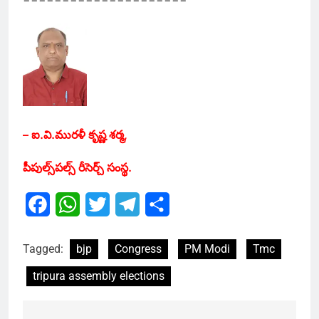
– ఐ.వి.మురళీ కృష్ణ శర్మ,
పీపుల్స్‌పల్స్‌ రీసెర్చ్‌ సంస్థ.
Facebook
WhatsApp
Twitter
Telegram
Share
Tagged:
bjp
Congress
PM Modi
Tmc
tripura assembly elections