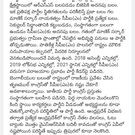
క్షేత్రస్థాయిలో ఆర్‌ఎస్‌ఎస్‌ బలపడడం బిజెపికి అదనపు బలం.
ఇక ప్రతిపక్ష పార్టీల స్థితిగతులను పరిశీలిస్తే ప్రజా బలం గల
మాణిక్‌ సర్కార్‌ నాయకత్వం సీపీఐ(ఎం) పార్టీకి ప్రత్యేక బలం.
సెక్యులర్‌ సిద్ధాంతానికి కట్టుబడడం, సంస్థాగతంగా బలంగా
ఉండడం సీపీఐ(ఎం)కు అదనపు బలం. గతంలో మాణిక్‌ సర్కార్‌
ప్రభుత్వం గ్రామీణ ప్రాంతాల్లో చేపట్టిన అభివృద్ధి పనులు ఆ పార్టీకి
తోడ్పడుతాయి. పాతికేళ్ల సీపీఐ(ఎం) పాలనలో రాష్ట్రం మౌలిక
సదుపాయాల కల్పనలో, పేదరిక నిర్మూలనలో
వెనకబడిపోయిందనే విమర్శ ఉంది. 2018 అసెంబ్లీ ఎన్నికల్లో,
2019 లోక్‌సభ ఎన్నికల్లో, 2021 స్థానిక ఎన్నికల్లో సీపీఐ(ఎం)
వరుసగా పరాజయాల ప్రభావం పార్టీ కేడర్‌పై పడిరది.
బెంగాలీయుల బలంతో రాష్ట్రంలో రాజకీయ ప్రవేశం చేసిన
తృణముల్‌ కాంగ్రెస్‌తో సీపీఐ(ఎం)కు నష్టం చేకూరే
అవకాశాలున్నాయి. జాతీయ పార్టీ కాంగ్రెస్‌ ప్రస్తుతం
సంస్థాగతంగా బలహీన పడిరది. పెద్ద నాయకుల మొదలుకొని
కింది స్థాయి కార్యకర్తలు పార్టీని వీడడంతో అభ్యర్థులను కూడా
వెతుక్కోవాల్సిన పరిస్థితిలో ఆ పార్టీ ఉంది. ఆంధ్రప్రదేశ్‌ విభజన
తర్వాత ప్రత్యేక ఆంధ్రప్రదేశ్‌లో కాంగ్రెస్‌ నేతల వలసలు, ఓటు
బ్యాంకు మొత్తం వైఎస్‌ఆర్‌సిపికి బదిలీ కావడంతో కాంగ్రెస్‌ ఏపీలో
నష్టపోయిన పరిస్థితే ఇప్పుడు త్రిపురలో కూడా నెలకొంది.