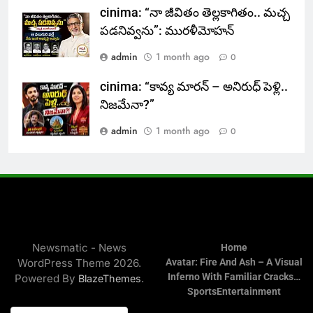
cinima: “నా జీవితం తెల్లకాగితం.. మచ్చ
పడనివ్వను”: మురళీమోహన్
admin
1 month ago
0
cinima: “కావ్య మారన్ – అనిరుధ్ పెళ్లి..
నిజమేనా?”
admin
1 month ago
0
Newsmatic - News
Home
WordPress Theme 2026.
Avatar: Fire And Ash – A Visual
Inferno With Familiar Cracks…
Powered By
.
BlazeThemes
Sports
Entertainment