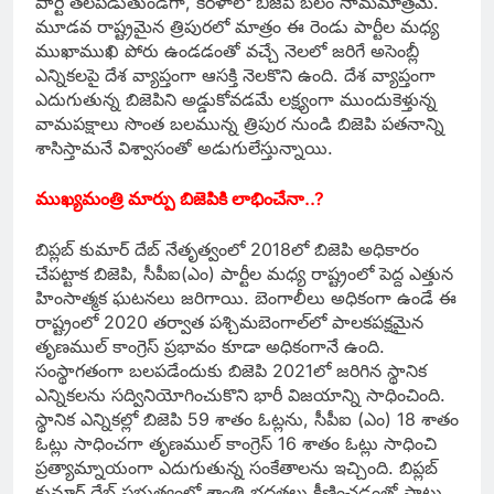
పార్టీ తలపడుతుండగా, కేరళాలో బిజెపి బలం నామమాత్రమే.
మూడవ రాష్ట్రమైన త్రిపురలో మాత్రం ఈ రెండు పార్టీల మధ్య
ముఖాముఖి పోరు ఉండడంతో వచ్చే నెలలో జరిగే అసెంబ్లీ
ఎన్నికలపై దేశ వ్యాప్తంగా ఆసక్తి నెలకొని ఉంది. దేశ వ్యాప్తంగా
ఎదుగుతున్న బిజెపిని అడ్డుకోవడమే లక్ష్యంగా ముందుకెళ్తున్న
వామపక్షాలు సొంత బలమున్న త్రిపుర నుండి బిజెపి పతనాన్ని
శాసిస్తామనే విశ్వాసంతో అడుగులేస్తున్నాయి.
ముఖ్యమంత్రి మార్పు బిజెపికి లాభించేనా..?
బిప్లబ్‌ కుమార్‌ దేబ్‌ నేతృత్వంలో 2018లో బిజెపి అధికారం
చేపట్టాక బిజెపి, సీపీఐ(ఎం) పార్టీల మధ్య రాష్ట్రంలో పెద్ద ఎత్తున
హింసాత్మక ఘటనలు జరిగాయి. బెంగాలీలు అధికంగా ఉండే ఈ
రాష్ట్రంలో 2020 తర్వాత పశ్చిమబెంగాల్‌లో పాలకపక్షమైన
తృణముల్‌ కాంగ్రెస్‌ ప్రభావం కూడా అధికంగానే ఉంది.
సంస్థాగతంగా బలపడేందుకు బిజెపి 2021లో జరిగిన స్థానిక
ఎన్నికలను సద్వినియోగించుకొని భారీ విజయాన్ని సాధించింది.
స్థానిక ఎన్నికల్లో బిజెపి 59 శాతం ఓట్లను, సీపీఐ (ఎం) 18 శాతం
ఓట్లు సాధించగా తృణముల్‌ కాంగ్రెస్‌ 16 శాతం ఓట్లు సాధించి
ప్రత్యామ్నాయంగా ఎదుగుతున్న సంకేతాలను ఇచ్చింది. బిప్లబ్‌
కుమార్‌ దేబ్‌ ప్రభుత్వంలో శాంతి భద్రతలు క్షీణించడంతో పాటు