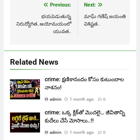
Previous:
Next:
Post
navigation
భయపెడుతున్న
మాఘ్‌ గ‌ణేష్ జ‌యంతి
నిరుద్యోగిత..అయోమయంలో
విశిష్ట‌త‌..
యువత..
Related News
crime: క్షణికానందం కోసం కుటుంబాల
నాశనం!
admin
1 month ago
0
crime: ఒక్క క్లిక్‌తో మొదలై… జీవితాన్ని
కుదేలు చేసే మోసాలు..!!
admin
1 month ago
0