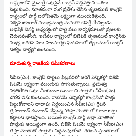
రాష్ట్రంలోని మైనార్టీ ఓట్లపైనే కాంగ్రెస్‌ పెద్దఎత్తున ఆశలు
పెట్టుకుంది. నూతనంగా రంగ ప్రవేశం చేసిన తృణముల్‌ కాంగ్రెస్‌
రాష్ట్రంలో పార్టీ బలోపేతమే లక్ష్యంగా ముందుకెళ్తుంది.
పశ్చిమబెంగాల్‌ ముఖ్యమంత్రి మమతా బెనర్జీ మేనల్లుడు
అభిషేక్‌ బెనర్జీ ఆధ్వర్యంలో పార్టీ పలు కార్యక్రమాలతో ప్రజలకు
చేరువవుతోంది. ఇటీవల రాష్ట్రంలో బిజెపికి తృణముల్‌ కాంగ్రెస్‌కు
మధ్య జరిగిన పలు హింసాత్మక ఘటనలతో తృణముల్‌ కాంగ్రెస్‌
నిత్యం వార్తల్లో ఉంటుంది.
మారుతున్న రాజకీయ సమీకరణాలు
సీపీఐ(ఎం), కాంగ్రెస్‌ పార్టీలు ఫిబ్రవరిలో జరిగే ఎన్నికల్లో బిజెపి
ఓటమే లక్ష్యంగా ముందుకు సాగుతున్నాయి. ప్రభుత్వ
వ్యతిరేకత ఓట్లు చీలకుండా ఉండాలని పొత్తుకు సీపీఐ(ఎం)
చొరవ తీసుకుంటుంది. రాబోయే ఎన్నికల్లో కాంగ్రెస్‌తో పొత్తు
పెట్టుకోవాలని దాదాపు నిర్ణయించిన సీపీఐ(ఎం) గ్రేటర్‌
త్రిపాలాండ్‌ డిమాండ్‌ చేస్తున్న ‘తిప్రా మోతా’తో కూడా జట్టు
కట్టాలని భావిస్తోంది. అయితే కాంగ్రెస్‌ పార్టీ తిప్రా మోతాతో
పొత్తుకు అయిష్టంగా ఉంది. బిజెపి ఓటమే లక్ష్యంగా సీపీఐ(ఎం)
తిప్రా మోతాతో పొత్తుకు సిద్ధమవుతోంది. గిరిజన ప్రాంతాలతో