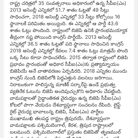
రాష్ట్ర చరిత్రలో 35 సంవత్సరాలు అధికారంలో ఉన్న సీపీఐ(ఎం)
2013 అసెంబ్లీ ఎన్నికలో 51.7 శాతం ఓట్లతో 49 సీట్లు
సాధించగా, 2018 అసెంబ్లీ ఎన్నికల్లో 33 సీట్లు కోల్పోయి 16
స్థానాలకే పరిమితం అయ్యింది. ఈ ఎన్నికల్లో ఆ పార్టీ 43.6
శాతం ఓట్లు పొందింది. రాష్ట్రంలో బిజెపి ఉనికి ప్రారంభమయ్యాక
తీవ్రంగా నష్ట పోయింది కాంగ్రెస్‌ పార్టీయే. 2013 అసెంబ్లీ
ఎన్నికల్లో 36.5 శాతం ఓట్లతో పది స్థానాలు సాధించిన కాంగ్రెస్‌
2018 అసెంబ్లీ ఎన్నికల్లో కేవలం 7.4 శాతం ఓట్లు మాత్రమే పొంది
ఒక్క సీటు కూడా సాధించలేదు. 2015 తర్వాత రాష్ట్రంలో బిజెపి
ప్రభావం ప్రారంభంతో అధికార సీపీఐ(ఎం)కు ప్రత్యామ్నాయం
బిజెపియే అనే వాతావరణం ఏర్పడిరది. 2018 ఎన్నికల ముందు
కాంగ్రెస్‌ నుండి బిజెపిలోకి పెద్దఎత్తున వలసలు జరిగాయి.
నిరాటంకంగా పాలిస్తున్న మాణిక్‌ సర్కార్‌పై ఉండే ప్రభుత్వ
వ్యతిరేక ఓటును బిజెపి అందిపుచ్చుకొని అధికారం చేపట్టింది.
వామపక్షాలతో సైద్ధాంతికత వైరుధ్యం ఉన్న బిజెపి సీపీఐ(ఎం)
కోటలో పాగా వేయడం దేశవ్యాప్తంగా సంచలనం రేపింది. లైఫ్ట్‌
రైట్‌ వైరుధ్య భావాలున్న బిజెపి, సీపీఐ(ఎం) పార్టీలు
ముఖాముఖి తలపడ్డ రాష్ట్రం త్రిపురయే. దేశవ్యాప్తంగా
వామపక్షాలకు పశ్చిమబెంగాల్‌, కేరళ, త్రిపుర రాష్ట్రాలలో
బలముంది. పశ్చిమబెంగాల్‌లో ప్రస్తుతం బిజెపితో తృణముల్‌