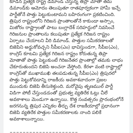
కూడిన ప్రత్యేక రాష్ట్ర డిమాండ్‌ చేస్తున్న తిప్రా మోతా తమ
డిమాండ్‌కు ఆమోదం తెలుపుతూ రాతపూర్వకంగా హామీ ఇచ్చే
పార్టీతోనే పొత్తు పెట్టుకుంటామని బహిరంగంగా ప్రకటించింది.
త్రిపుర రాష్ట్రంలోని గిరిజన ప్రాంతాలతోనే కాకుండా అస్సాం,
మిజోరం రాష్ట్రాలతో పాటు బంగ్లాదేశ్‌ సరిహద్దులో నివసించే
గిరిజనుల ప్రాంతాలను కలుపుతూ ప్రత్యేక గిరిజన రాష్ట్రం
ఏర్పాటు చేయాలని వీరి డిమాండ్‌. పొత్తుల సమీకరణాలతో
బిజెపిని అడ్డుకోవచ్చని సీపీఐ(ఎం) భావిస్తుండగా, సీపీఐ(ఎం),
కాంగ్రెస్‌ కూటమి ప్రత్యేక గిరిజన రాష్ట్రం కోరుతున్న తిప్రా
మోతాతో పొత్తు పెట్టుకుంటే గిరిజనేతర ప్రాంతాల్లో తమకు లాభం
చేకూరుతుందని బిజెపి అంచనా వేస్తోంది. కేరళా వంటి రాష్ట్రాల్లో
కాంగ్రెస్‌తో ముఖాముఖి తలపడుతున్న సీపీఐ(ఎం) త్రిపురలో
పొత్తు పెట్టుకోవడాన్ని రాజకీయ అవకాశవాదంగా ప్రజల
ముందుకు బిజెపి తీసుకెళ్తుంది. మరోవైపు తృణముల్‌ పార్టీ
విడిగా పోటీ చేస్తుండడంతో ప్రభుత్వ వ్యతిరేక ఓట్లు చీలే
అవకాశాలు మెండుగా ఉన్నాయి. కొత్త సంవత్సరం ప్రారంభంలోనే
జరగనున్న త్రిపుర ఎన్నికల తీర్పు దేశ రాజకీయాల్లో ప్రధానంగా
బిజెపి వ్యతిరేక పొత్తుల సమీకరణాలకు నాంది పలికే
అవకాశాలున్నాయి.
=====================