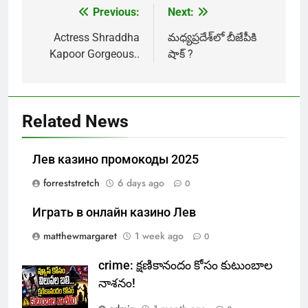
Previous:
Next:
Post
navigation
Actress Shraddha
మధ్యప్రదేశ్‌లో బీజేపీకి
Kapoor Gorgeous..
షాక్ ?
Related News
Лев казино промокоды 2025
forreststretch
6 days ago
0
Играть в онлайн казино Лев
matthewmargaret
1 week ago
0
crime: క్షణికానందం కోసం కుటుంబాల
నాశనం!