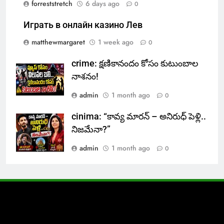
forreststretch
6 days ago
0
Играть в онлайн казино Лев
matthewmargaret
1 week ago
0
crime: క్షణికానందం కోసం కుటుంబాల
నాశనం!
admin
1 month ago
0
cinima: “కావ్య మారన్ – అనిరుధ్ పెళ్లి..
నిజమేనా?”
admin
1 month ago
0