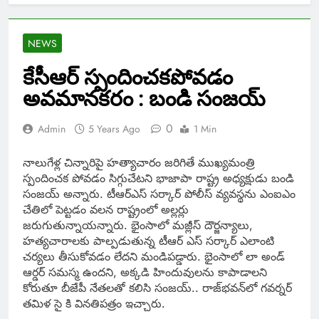
NEWS
కేసీఆర్ స్పందించ‌క‌పోవ‌డం
అవ‌మాన‌కరం : బండి సంజ‌య్‌
0
Admin
5 Years Ago
1 Min
నాలుగేళ్ల చిన్నారిపై హ‌త్యాచారం జ‌రిగితే ముఖ్య‌మంత్రి
స్పందించ‌క పోవ‌డం సిగ్గుచేట‌ని భాజాపా రాష్ట్ర అధ్య‌క్షుడు బండి
సంజ‌య్ అన్నారు. టీఆర్ఎస్ స‌ర్కార్ పోలీస్ వ్య‌వ‌స్థ‌ను ఎంఐఎం
చేతిలో పెట్టడం వ‌ల‌న రాష్ట్రంలో అల్ల‌ర్లు
జ‌రుగుతున్నాయ‌న్నారు. భైంసాలో మ‌జ్లీస్ దౌర్జ‌న్యాలు,
హ‌త్య‌చారాల‌కు పాల్ప‌డుతున్న టీఆర్ ఎస్ స‌ర్కార్ ఎలాంటి
చ‌ర్య‌లు తీసుకోవ‌డం లేద‌ని మండిప‌డ్డారు. భైంసాలో లా అండ్
ఆర్డ‌ర్ స‌మ‌స్మ ఉంద‌ని, అక్క‌డి హిందువుల‌ను కాపాడాల‌ని
కోరుతూ బీజేపీ నేత‌ల‌తో క‌లిసి సంజ‌య్.. రాజ్‌భ‌వ‌న్‌లో గ‌వ‌ర్న‌ర్
త‌మిళ సై కి విన‌తిప‌త్రం ఇచ్చారు. ‌