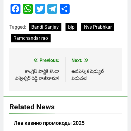
Facebook
WhatsApp
Twitter
Telegram
Share
Tagged:
Bandi Sanjay
bjp
Nvs Prabhkar
Ramchandar rao
Previous:
Next:
Post
navigation
కాంగ్రెస్ పార్టీకి కొండా
ఉపఎన్నిక షెడ్యుల్
విశ్వేశ్వర్ రెడ్డి రాజీనామా!
విడుద‌ల‌!
Related News
Лев казино промокоды 2025