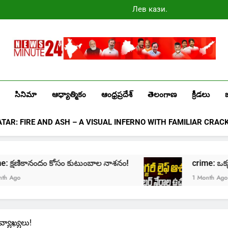
Лев казино
промокоды
2025
Newsminute24
Get All Updated Telugu News
సినిమా
ఆధ్యాత్మికం
ఆంధ్రప్రదేశ్
తెలంగాణ
క్రీడలు
ATAR: FIRE AND ASH – A VISUAL INFERNO WITH FAMILIAR CRAC
ime: క్షణికానందం కోసం కుటుంబాల నాశనం!
crime: ఒక్క క్లి
go
1 Month Ago
వ్యాఖ్యలు!