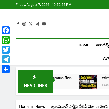
Skip
Friday, August 7, 2026
10:52:35 PM
to
content
Facebook
HOME
పాలిటిక్స్
WhatsApp
Twitter
AV
Telegram
Share
Играть в онлайн казино Лев
cr
1 Week Ago
1 Month A
HEADLINES
Home
News
తృణమూల్ పార్టీపై బీజేపీ నేత సంచలన 