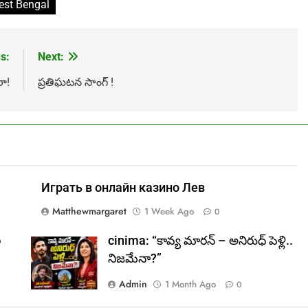
st Bengal
s:
Next:
ా!
ప్రతిఘటన సాంగ్ !
Играть в онлайн казино Лев
Matthewmargaret
1 Week Ago
0
ల
cinima: “కావ్య మారన్ – అనిరుధ్ పెళ్లి..
నిజమేనా?”
Admin
1 Month Ago
0