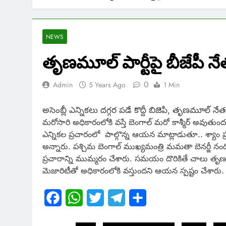
NEWS
తృణమూల్ పార్టీపై బీజేపీ 
0
Admin
5 Years Ago
1 Min
అసెంబ్లీ ఎన్నికలు దగ్గర పడే కొద్దీ బిజెపి, తృణమూల్
మరోసారి అధికారంలోకి వస్తే బెంగాల్ మరో కాశ్మీర్ అవుతుం
ఎన్నికల ప్రచారంలో పాల్గొన్న ఆయన మాట్లాడుతూ.. శ్యాం 
అన్నారు. పశ్చిమ బెంగాల్ ముఖ్యమంత్రి మమతా బెనర్జీ నందిగ
ప్రచారాన్ని ముమ్మరం చేశారు. సమయం దొరికితే చాలు తృణముల్ 
మెజారిటీతో అధికారంలోకి వస్తుందని ఆయన స్పష్టం చేశారు.
Facebook
WhatsApp
Twitter
Telegram
Share