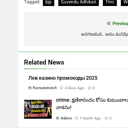
Tagged:
bjp
Suvendu Adhikari
Tmc
We
Previou
Post
navigation
జనగణమన.. జనం మనిషిర
Related News
Лев казино промокоды 2025
Forreststretch
4 Days Ago
0
crime: క్షణికానందం కోసం కుటుంబా
నాశనం!
Admin
1 Month Ago
0