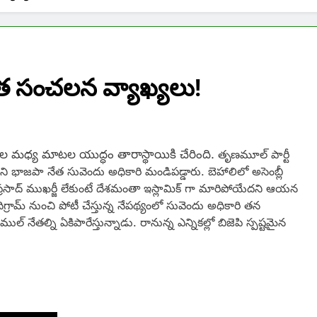
నేత సంచలన వ్యాఖ్యలు!
 నేతల మధ్య మాటల యుద్ధం తారాస్థాయికి చేరింది.
తృణమూల్ పార్టీ
దని భాజపా నేత సువెందు అధికారి మండిపడ్డారు. బెహాలిలో అసెంబ్లీ
ప్రసాద్ ముఖర్జీ లేకుంటే దేశమంతా ఇస్లామిక్ గా మారిపోయేదని ఆయన
్రామ్ నుంచి పోటీ చేస్తున్న నేపథ్యంలో సువెందు అధికారి తన
నేతల్ని ఏకిపారేస్తున్నాడు. రానున్న ఎన్నికల్లో బిజెపి స్పష్టమైన