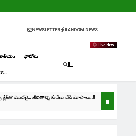
NEWSLETTER
RANDOM NEWS
Live Now
జాతీయం
ఫోటోలు
KS…
క్‌తో మొదలై… జీవితాన్ని కుదేలు చేసే మోసాలు..!!
cinim
1 Mont