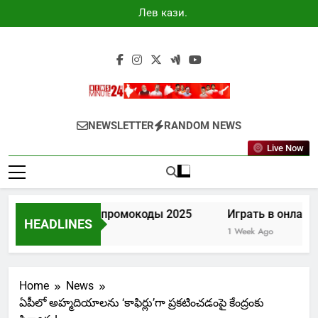
Skip
Лев казино
to
промокоды
2025
content
Newsminute24
Get All Updated Telugu News
NEWSLETTER
RANDOM NEWS
Live Now
Лев казино промокоды 2025
Играть в онлайн к
HEADLINES
5 Days Ago
1 Week Ago
Home
News
ఏపీలో అహ్మదియాలను ‘కాఫిర్లు’గా ప్రకటించడంపై కేంద్రంకు