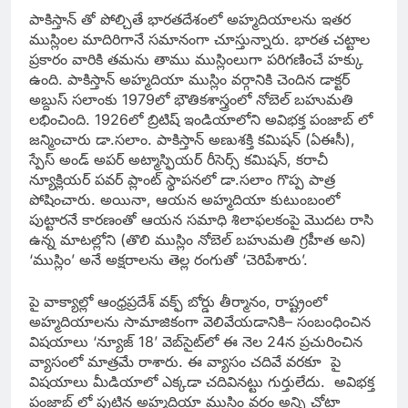
పాకిస్తాన్‌ తో పోల్చితే భారతదేశంలో అహ్మదియాలను ఇతర
ముస్లింల మాదిరిగానే సమానంగా చూస్తున్నారు. భారత చట్టాల
ప్రకారం వారికి తమను తాము ముస్లింలుగా పరిగణించే హక్కు
ఉంది. పాకిస్తాన్‌ అహ్మదియా ముస్లిం వర్గానికి చెందిన డాక్టర్‌
అబ్దుస్‌ సలాంకు 1979లో భౌతికశాస్త్రంలో నోబెల్‌ బహుమతి
లభించింది. 1926లో బ్రిటిష్‌ ఇండియాలోని అవిభక్త పంజాబ్‌ లో
జన్మించారు డా.సలాం. పాకిస్తాన్‌ అణుశక్తి కమిషన్‌ (ఏఈసీ),
స్పేస్‌ అండ్‌ అపర్‌ అట్మాస్ఫియర్‌ రీసెర్స్‌ కమిషన్, కరాచీ
న్యూక్లియర్‌ పవర్‌ ప్లాంట్‌ స్థాపనలో డా.సలాం గొప్ప పాత్ర
పోషించారు. అయినా, ఆయన అహ్మదియా కుటుంబంలో
పుట్టారనే కారణంతో ఆయన సమాధి శిలాఫలకంపై మొదట రాసి
ఉన్న మాటల్లోని (తొలి ముస్లిం నోబెల్‌ బహుమతి గ్రహీత అని)
‘ముస్లిం’ అనే అక్షరాలను తెల్ల రంగుతో ‘చెరిపేశారు’.
పై వాక్యాల్లో ఆంధ్రప్రదేశ్‌ వక్ఫ్‌ బోర్డు తీర్మానం, రాష్ట్రంలో
అహ్మదియాలను సామాజికంగా వెలివేయడానికి– సంబంధించిన
విషయాలు ‘న్యూజ్‌ 18’ వెబ్‌సైట్‌లో ఈ నెల 24న ప్రచురించిన
వ్యాసంలో మాత్రమే రాశారు. ఈ వ్యాసం చదివే వరకూ పై
విషయాలు మీడియాలో ఎక్కడా చదివినట్టు గుర్తులేదు. అవిభక్త
పంజాబ్‌ లో పుట్టిన అహ్మదియా ముస్లిం వర్గం అన్ని చోట్లా