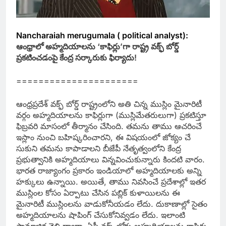
Nancharaiah merugumala ( political analyst):
ఆంధ్రాలో అహ్మదియాలను ‘కాఫిర్లు’గా రాష్ట్ర వక్ఫ్‌ బోర్డ్‌
ప్రకటించడంపై కేంద్ర సర్కారుకు ఫిర్యాదు!
======================
ఆంధ్రప్రదేశ్‌ వక్ఫ్‌ బోర్డ్‌ రాష్ట్రంలోని అతి చిన్న ముస్లిం మైనారిటీ
వర్గం అహ్మదియాలను కాఫిర్లుగా (ముస్లిమేతరులుగా) ప్రకటిస్తూ
ఫిబ్రవరి మాసంలో తీర్మానం చేసింది. తమను తాము ఆచరించే
ఇస్లాం నుంచి బహిష్కరించారని, ఈ విషయంలో జోక్యం చే
సుకుని తమను కాపాడాలని బీజేపీ నేతృత్వంలోని కేంద్ర
ప్రభుత్వానికి అహ్మదియాలు విన్నవించుకున్నారు కిందటి వారం.
భారత రాజ్యాంగం ప్రకారం ఇండియాలో అహ్మదియాలకు అన్ని
హక్కులు ఉన్నాయి. అయితే, తాము నివసించే ప్రదేశాల్లో ఇతర
ముస్లింల కోసం ఏర్పాటు చేసిన పబ్లిక్‌ కుళాయిలను ఈ
మైనారిటీ ముస్లింలను వాడుకోనీయడం లేదు. దుకాణాల్లో సైతం
అహ్మదియాలను షాపింగ్‌ చేసుకోనివ్వడం లేదు. ఇలాంటి