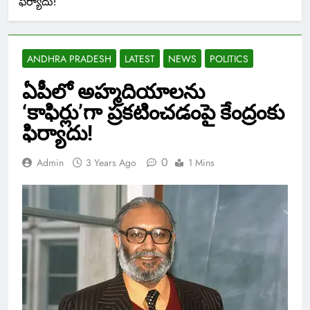
ఫిర్యాదు!
ANDHRA PRADESH
LATEST
NEWS
POLITICS
ఏపీలో అహ్మదియాలను
‘కాఫిర్లు’గా ప్రకటించడంపై కేంద్రంకు
ఫిర్యాదు!
0
Admin
3 Years Ago
1 Mins