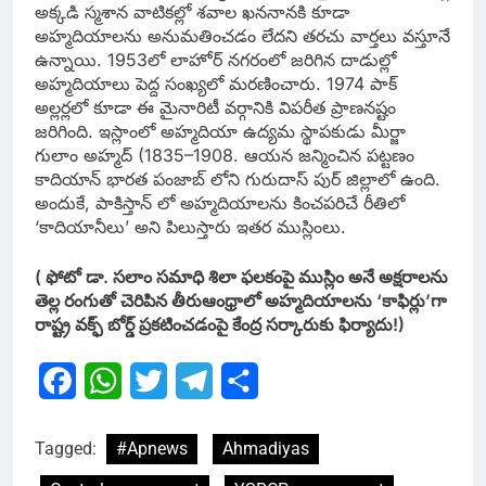
అక్కడి స్మశాన వాటికల్లో శవాల ఖననానకి కూడా
అహ్మదియాలను అనుమతించడం లేదని తరచు వార్తలు వస్తూనే
ఉన్నాయి. 1953లో లాహోర్‌ నగరంలో జరిగిన దాడుల్లో
అహ్మదియాలు పెద్ద సంఖ్యలో మరణించారు. 1974 పాక్‌
అల్లర్లలో కూడా ఈ మైనారిటీ వర్గానికి విపరీత ప్రాణనష్టం
జరిగింది. ఇస్లాంలో అహ్మదియా ఉద్యమ స్థాపకుడు మీర్జా
గులాం అహ్మద్‌ (1835–1908. ఆయన జన్మించిన పట్టణం
కాదియాన్‌ భారత పంజాబ్‌ లోని గురుదాస్‌ పుర్‌ జిల్లాలో ఉంది.
అందుకే, పాకిస్తాన్‌ లో అహ్మదియాలను కించపరిచే రీతిలో
‘కాదియానీలు’ అని పిలుస్తారు ఇతర ముస్లింలు.
( ఫోటో
డా. సలాం సమాధి శిలా ఫలకంపై ముస్లిం అనే అక్షరాలను
తెల్ల రంగుతో చెరిపిన తీరు
ఆంధ్రాలో అహ్మదియాలను ‘కాఫిర్లు’గా
రాష్ట్ర వక్ఫ్‌ బోర్డ్‌ ప్రకటించడంపై కేంద్ర సర్కారుకు ఫిర్యాదు!)
Facebook
WhatsApp
Twitter
Telegram
Share
Tagged:
#Apnews
Ahmadiyas