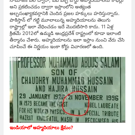
సామాజిక వెలి ద్వారా, ఏపీ వక్ఫ్‌ బోర్డు అహ్మదియాలను కాఫిర్లు
అని ప్రకటించడం ద్వారా ఇస్లాంలోని అత్యంత
అల్పసంఖ్యాకవర్గానికి చెందిన ప్రజల హక్కులు హరిస్తున్నారు.
పాకిస్తాన్‌ లో గట్టి మూలాలున్న అహ్మదియాలను తెలుగు
రాష్ట్రాల్లో ఇలా వేధించడం ఇదే మొదటిసారి కాదు. 11 ఏళ్ల
క్రితమే 2012లో ఉమ్మడి ఆంధ్రప్రదేశ్‌ రాష్ట్రంలో కూడా ఇలాంటి
తీర్మానం చేశారు. అహ్మదియాలను ఇలా ఇస్లాం నుంచి వేరు చేసి
చూపించే ఈ నిర్ణయం ఇంకా కోర్టు విచారణలో ఉంది.
ఇండియాలో అహ్మదియాలు క్షేమం?