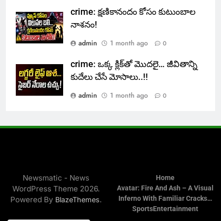
crime: క్షణికానందం కోసం కుటుంబాల
నాశనం!
admin
1 month ago
0
crime: ఒక్క క్లిక్‌తో మొదలై… జీవితాన్ని
కుదేలు చేసే మోసాలు..!!
admin
1 month ago
0
Newsmatic - News
Home
WordPress Theme 2026.
Avatar: Fire And Ash – A Visual
Inferno With Familiar Cracks…
Powered By
.
BlazeThemes
Sports
Entertainment