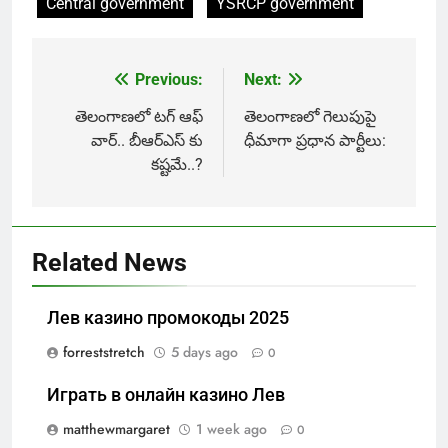
Central government
YSRCP government
Previous:
Next:
Post
navigation
తెలంగాణలో టగ్ ఆఫ్
తెలంగాణలో గెలుపుపై
వార్.. బీఆర్ఎస్ కు
ధీమాగా ప్రధాన పార్టీలు:
కష్టమే..?
Related News
Лев казино промокоды 2025
forreststretch
5 days ago
0
Играть в онлайн казино Лев
matthewmargaret
1 week ago
0