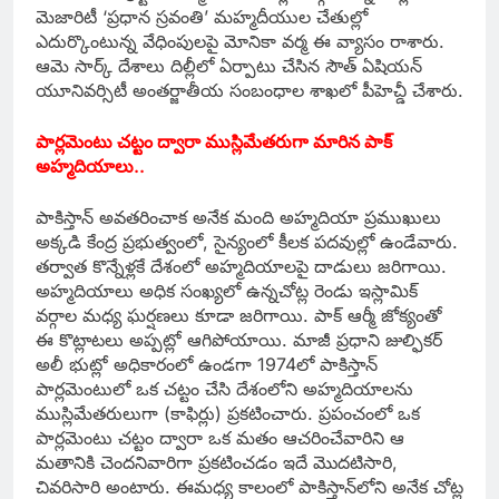
మెజారిటీ ‘ప్రధాన స్రవంతి’ మహ్మదీయుల చేతుల్లో
ఎదుర్కొంటున్న వేధింపులపై మోనికా వర్మ ఈ వ్యాసం రాశారు.
ఆమె సార్క్‌ దేశాలు దిల్లీలో ఏర్పాటు చేసిన సౌత్‌ ఏషియన్‌
యూనివర్సిటీ అంతర్జాతీయ సంబంధాల శాఖలో పీహెచ్డీ చేశారు.
పార్లమెంటు చట్టం ద్వారా ముస్లిమేతరుగా మారిన పాక్‌
అహ్మదియాలు..
పాకిస్తాన్‌ అవతరించాక అనేక మంది అహ్మదియా ప్రముఖులు
అక్కడి కేంద్ర ప్రభుత్వంలో, సైన్యంలో కీలక పదవుల్లో ఉండేవారు.
తర్వాత కొన్నేళ్లకే దేశంలో అహ్మదియాలపై దాడులు జరిగాయి.
అహ్మదియాలు అధిక సంఖ్యలో ఉన్నచోట్ల రెండు ఇస్లామిక్‌
వర్గాల మధ్య ఘర్షణలు కూడా జరిగాయి. పాక్‌ ఆర్మీ జోక్యంతో
ఈ కొట్లాటలు అప్పట్లో ఆగిపోయాయి. మాజీ ప్రధాని జుల్ఫికర్‌
అలీ భుట్లో అధికారంలో ఉండగా 1974లో పాకిస్తాన్‌
పార్లమెంటులో ఒక చట్టం చేసి దేశంలోని అహ్మదియాలను
ముస్లిమేతరులుగా (కాఫిర్లు) ప్రకటించారు. ప్రపంచంలో ఒక
పార్లమెంటు చట్టం ద్వారా ఒక మతం ఆచరించేవారిని ఆ
మతానికి చెందనివారిగా ప్రకటించడం ఇదే మొదటిసారి,
చివరిసారి అంటారు. ఈమధ్య కాలంలో పాకిస్తాన్‌లోని అనేక చోట్ల