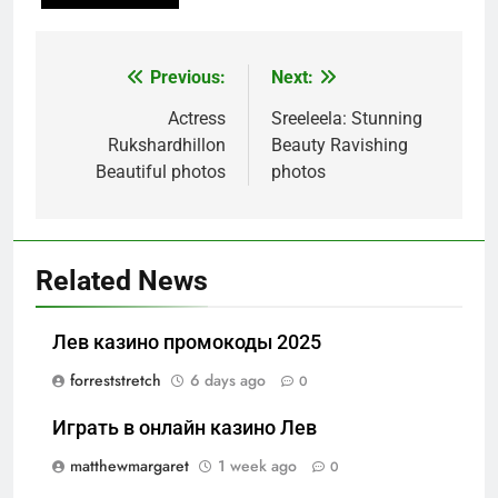
Previous:
Next:
Post
navigation
Actress
Sreeleela: Stunning
Rukshardhillon
Beauty Ravishing
Beautiful photos
photos
Related News
Лев казино промокоды 2025
forreststretch
6 days ago
0
Играть в онлайн казино Лев
matthewmargaret
1 week ago
0