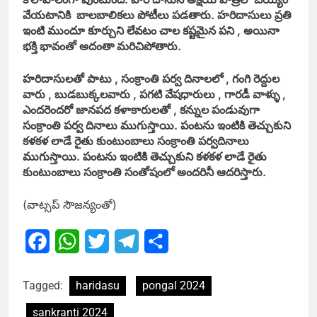
వేయటానికి బాలబాలికలు పోటీలు పడతారు. హరిదాసులు ప్రతి
ఇంటి ముందూ కూర్చుని లేవటం చాల కష్టమైన పని , అయినా
భక్తి భావంతో అదంతా మరిచిపోతారు.
హరిదాసులతో పాటు , సంక్రాంతి పర్వ దినాలలో , గంగి రెద్దుల
వారు , బుడబుక్కలవారు , పగటి వేషధారులు , గారడీ వాళ్ళు ,
ఎందరెందరో జానపద కళాకారులతో , కన్నుల పండువుగా
సంక్రాంతి పర్వ దినాలు ముగుస్తాయి. పంటను ఇంటికి తెచ్చుకుని
కళకళ లాడే రైతు కుంటుంబాలు సంక్రాంతి పర్వదినాలు
ముగుస్తాయి. పంటను ఇంటికి తెచ్చుకుని కళకళ లాడే రైతు
కుంటుంబాలు సంక్రాంతి సంతోషంలో అందరినీ ఆదరిస్తారు.
(వాట్సప్ సౌజన్యంతో)
Facebook
WhatsApp
Twitter
Telegram
Share
Tagged:
haridasu
pongal 2024
sankranti 2024