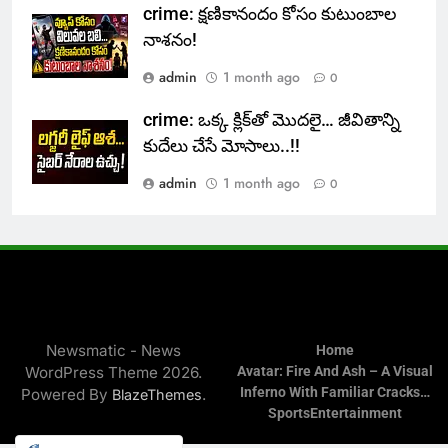
crime: క్షణికానందం కోసం కుటుంబాల
నాశనం!
admin
1 month ago
0
crime: ఒక్క క్లిక్‌తో మొదలై… జీవితాన్ని
కుదేలు చేసే మోసాలు..!!
admin
1 month ago
0
Newsmatic - News
Home
WordPress Theme 2026.
Avatar: Fire And Ash – A Visual
Inferno With Familiar Cracks…
Powered By
.
BlazeThemes
Sports
Entertainment