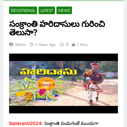
DEVOTIONAL
LATEST
NEWS
సంక్రాంతి హరిదాసులు గురించి
తెలుసా?
0
Admin
3 Years Ago
1 Mins
Sankranti2024:
సంక్రాంతి పండుగంటే ముందుగా