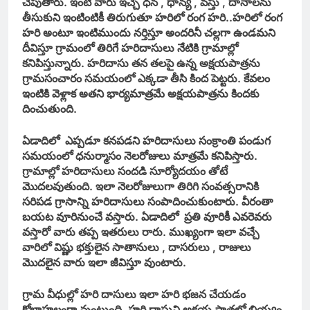
చెపుతారు. ఇంటి వారు ఇచ్చే ధన , ధాన్య , వస్తు , దానాలను
తీసుకుని ఇంటింటికీ తిరుగుతూ హరిలో రంగ హరి..హరిలో రంగ
హరి అంటూ ఇంటిముందు నర్తిస్తూ అందరినీ చల్లగా ఉండమని
దీవిస్తూ గ్రామంలో తిరిగే హరిదాసులు నేటికి గ్రామాల్లో
కనిపిస్తున్నారు. హరిదాసు తన తలపై ఉన్న అక్షయపాత్రను
గ్రామసంచారం సమయంలో ఎక్కడా తీసి కింద పెట్టరు. కేవలం
ఇంటికి వెళ్లాక అతని భార్యమాత్రమే అక్షయపాత్రను కిందకు
దించుతుంది.
ఏడాదిలో ఎప్పడూ కనపడని హరిదాసులు సంక్రాంతి పండుగ
సమయంలో ధనుర్మాసం నెలరోజులు మాత్రమే కనిపిస్తారు.
గ్రామాల్లో హరిదాసులు సందడి సూర్యోదయం తోటే
మొదలవుతుంది. ఇలా నెలరోజులుగా తిరిగి సంవత్సరానికి
సరిపడ గ్రాసాన్ని హరిదాసులు సంపాదించుకుంటారు. వీరంతా
బయట వూరినుంచే వస్తారు. ఏడాదిలో ప్రతి వూరికీ ఎవరెవరు
వస్తారో వారు తప్ప ఇతరులు రారు. ముఖ్యంగా ఇలా వచ్చే
వారిలో విష్ణు భక్తులైన సాతానులు , దాసరులు , రాజులు
మొదలైన వారు ఇలా జీవిస్తూ వుంటారు.
గ్రామ వీధుల్లో హరి దాసులు ఇలా హరి భజన చేయడం
కోలాహలంగా వుంటుంది. హరి దాసుని అక్షయ పాత్రలో బియ్యం