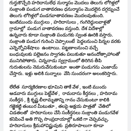
గుర్తుకొచ్చేది హరిదాసులే
ధ
నుర్మాసం మొదలు తెలుగు లోగిళ్లలో
సంక్రాంతి పండుగ వాతావరణం
ధనుర్మాసం మొదలైన దగ్గర్నుంచే
తెలుగు లోగిళ్లలో పండగవాతావరణం మొదలవుతుంది.
ఇంటిముందు ముగ్గులు , హరిదాసులు , గంగిరెద్దులవాళ్లతో
గ్రామాల్లో పండుగ వాతావరణం వస్తుంది. దేశ విదేశాల్లో
ఉన్నవారు కూడా సంక్రాంతి పండుగకు స్వంత ఊరికి వస్తారు.
సంక్రాంతి పండుగ గురించి చెప్పాలంటే పెద్దలనుంచి పిన్నల వరకు
ఎన్నెన్నోవిశేషాలు ఉంటాయి. పట్టణాలనుంచి వచ్చే
బంధువులకు పల్లెజనం స్వాగతం పలుకుతూ ఆనందోత్సాహాలతో
మునిగిపోతారు. చిన్ననాడు స్వగ్రామంలో తిరిగిన తీపి
గురుతులను నెమరువేసుకుంటూ అంతా పండుగను ఎంజాయ్
చేస్తారు. ఇళ్లు అలికి సున్నాలు వేసి సుందరంగా అలంకరిస్తారు.
లేలేత సూర్యకిరణాల భూమిని తాకే వేళ , ఇంటి ముందు
ఆడవారు ముగ్గులు పెట్టేవేళ , రామదాసు కీర్తనలు , హరినామ
సంకీర్తన , శ్రీ కృష్ణ లీలామృతాన్ని గానం చేసుకుంటూ కాలికి
గజ్జెకట్టి తంబుర మీటుతూ , తలపై అక్షయ పాత్రతో చేతిలో
చిడతలతో హరిదాసులు చేసే సంకీర్తనలు సంక్రాంతి పండుగవేళ
కనిపించే అతి గొప్ప సాంప్రదాయాల్లో ఒకటి గా చెప్పవచ్చు.
హరిదాసులు శ్రీమహావిష్ణువుకు ప్రతిరూపాలుగా కూడా