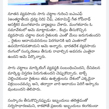
నూతన వ్యవసాయ సాగు చట్టాల గురించి ఐఎంఎఫ్
(అంతర్జాతీయ ద్రవ్య నిది) చీఫ్, ఎకనామిస్ట్ గీత గోపీనాథ్
ఆసక్తికర మంగళవారం వ్యాఖ్యలు చేశారు. మంగళవారం ఓ
సమావేశంలో ఆమె మాట్లాడుతూ.. కేంద్రం తీసుకొచ్చిన
వ్యవసాయ చట్టాల వలన రైతులకు ఎంతో మేలు జరుగుతుందని
.. రైతుల ఆదాయవనరులు పెరగడానికి ఇది ఎంతగానో
ఉపయోగపడతాయని ఆమె అన్నారు. భారతదేశ వ్యవసాయ
రంగంలో సంస్కరణలు తీసుకు రావాల్సిన అవసరం ఎంతైనా
ఉందని ఆమె పేర్కొన్నారు.
సాగు చట్టాలు మార్కెటింగ్ వ్యవస్థకి సంబంధించిందని, దీనివలన
మార్కెట్ల విస్తరణ పెరుగుతుందని చెప్పుకొచ్చారు. టాక్స్
చెల్లించకుండా రైతులు తమ ఉత్పత్తులను దేశంలో ఎక్కడైనా
విక్రయించవచ్చు అని, తద్వారా వారి ఆదాయం పెరిగే ఆస్కారం
వుంటుందని తెలిపారు.
సంస్కారం తీసుకొచ్చినప్పుడు ఇబ్బందులు తలెత్తడంతో
సర్వసాధారణమని, కాకపోతే ప్రజలకు ఇబ్బందులు కలగకుండా