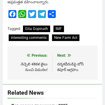
అప్రమత్తత వహించాలన్నారు.
Facebook
WhatsApp
Twitter
Telegram
Share
Tagged:
Gita Gopinath
IMF
interesting comments
New Farm Act
Previous:
Next:
Post
navigation
నెచ్చెలి శశికళ జైలు
దర్శకధీరుడిపై బోనీ
నుంచి విడుదల!
కపూర్ ఆగ్రహం.
Related News