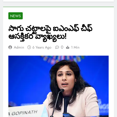
NEWS
సాగు చట్టాలపై ఐఎంఎఫ్ చీఫ్
ఆసక్తికర వ్యాఖ్యలు!
0
Admin
6 Years Ago
1 Min