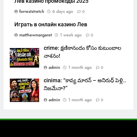
Лев казино промокоды 2025
forreststretch
6 days ago
0
Играть в онлайн казино Лев
matthewmargaret
1 week ago
0
crime: క్షణికానందం కోసం కుటుంబాల
నాశనం!
admin
1 month ago
0
cinima: “కావ్య మారన్ – అనిరుధ్ పెళ్లి..
నిజమేనా?”
admin
1 month ago
0