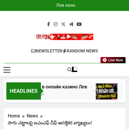
Skip
Лев казино
to
промокоды
2025
content
Newsminute24
Get All Updated Telugu News
NEWSLETTER
RANDOM NEWS
Live Now
2025
Играть в онлайн казино Лев
HEADLINES
1 Week Ago
1 Mo
Home
News
సాగు చట్టాలపై ఐఎంఎఫ్ చీఫ్ ఆసక్తికర వ్యాఖ్యలు!