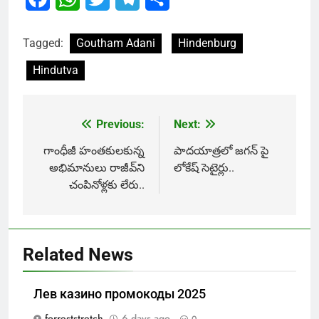
Tagged:
Goutham Adani
Hindenburg
Hindutva
Previous:
Next:
Post
navigation
గాంధీజీ హంతకులకున్న
పాదయాత్రలో జగన్ పై
అభిమానులు రాజీవ్‌ని
లోకేష్ సెటైర్లు..
చంపినోళ్లకు లేరు..
Related News
Лев казино промокоды 2025
forreststretch
6 days ago