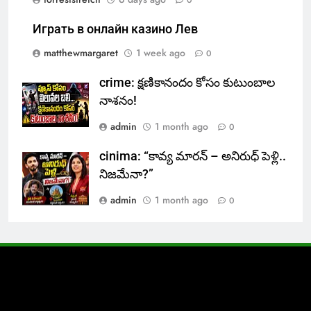
0
Играть в онлайн казино Лев
matthewmargaret
1 week ago
0
crime: క్షణికానందం కోసం కుటుంబాల
నాశనం!
admin
1 month ago
0
cinima: “కావ్య మారన్ – అనిరుధ్ పెళ్లి..
నిజమేనా?”
admin
1 month ago
0