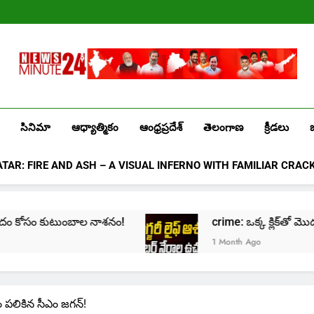
Лев
казино
промокоды
2025
Newsminute24
Get All Updated Telugu News
సినిమా
ఆధ్యాత్మికం
ఆంధ్రప్రదేశ్
తెలంగాణ
క్రీడలు
ATAR: FIRE AND ASH – A VISUAL INFERNO WITH FAMILIAR CRAC
crime: ఒక్క క్లిక్‌తో మొదలై… జీవితాన్ని కుదేలు చేసే మ
1 Month Ago
 పలికిన సీఎం జగన్!