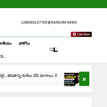
NEWSLETTER
RANDOM NEWS
Live Now
జాతీయం
ఫోటోలు
KS…
ోసాలు..!!
cinima: “నా జీవితం తెల్లకాగితం.. మచ్చ 
1 Month Ago