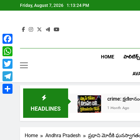
Skip
Friday, August 7, 2026
1:13:26 PM
to
content
Facebook
HOME
పాలిటిక్స్
WhatsApp
Twitter
AV
Telegram
Share
 Лев
crime: క్షణికానందం కోసం కుటుంబాల నాశనం!
1 Month Ago
HEADLINES
Home
Andhra Pradesh
ప్రధాని మోదీకి ఘనస్వాగతం