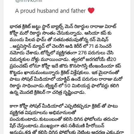
భారత క్రికెట్ జట్టు స్టార్ బ్యాట్స్ మెన్ రికార్డుల రారాజు విరాట్
కోహ్లీ మరో రికార్డు సొంతం చేసుకున్నాడు. ఆసియా కప్ కు
ముందు పేలవ ఫామ్ తో సతమతమవుతోన్న రన్ మెషిన్
..ఆప్ఘనిస్తాన్ మ్యాచ్ లో చెలరేగి ఆడి కెరీర్ లో 71 వ సెంచరీ
నమోదు చేశాడు.టోర్నీలో వ్యక్తిగతంగా 276 పరుగులు చేసి
విమర్శకుల నోళ్లు మూయించాడు. త్వరలో జరగబోయే టీ20
ప్రపంచకప్ లోనూ కోహ్లీ ఇదే జొరు కొనసాగిస్తే టీంఇండింయా కప్
కొట్టడం ఖాయమంటున్నారు క్రికెట్ విశ్లేషకులు. ఇక మైదానంతో
పాటు సోషల్ మీడియాలో యాక్టివ్ ఉండే పరుగుల రారాజు మరో
రికార్డు సాధించాడు.ట్విట్టర్ లో 50 మిలియన్ల ఫాలోవర్లు కలిగి
ఉన్న మొదటి క్రికెటర్ గా చరిత్ర సృష్టించాడు.
కాగా కోహ్లీ సోషల్ మీడియాలో ఎప్పటికప్పడూ క్రికెట్ తో పాటు
వ్యక్తిగత విషయాలను అభిమానులతో
పంచుకుంటాడు.కుటుంబంతో కలిసి దిగిన ఫోటోలను తరుచూ
షేర్ చేస్తుంటాడు.ముఖ్యంగా తన సతీమణి హీరోయిన్
అనుష్కశర్మ తో కలిసి దిగిన ఫోటోలకు నెట్టింట ఆదరణ ఎక్కువగా