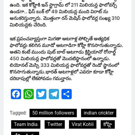
ఉంది. ఇక కోహ్లీకి ఇన్ స్టాగ్రామ్ లో 211 మిలియన్ల ఫాలోవర్స్
ఉండగా.. ఫేస్ బుక్ లో 49 మిలియన్ల మంది విరాట్ ను
అనుకరిస్తున్నారు. మొత్తంగా రన్ మెషిన్ ఫాలోవర్ల సంఖ్య 310
మిలియన్లకు చేరింది.
ఇక ప్రపంచవ్యాప్తంగా మిగతా ఆటగాళ్ల పోల్చితే అత్యధిక
ఫాలోవర్లు కలిగిన మూడో ఆటగాడిగా కోహ్లీ కొనసాగుతున్నాడు.
అతని కంటే ముందు పుట్ బాల్ ఆటగాడు క్రిస్టియానో రోనాల్డ్
450 మిలియన్ల ఫాలోవర్లతో మొదటిస్థానంలో ఉన్నాడు.
లియోనల్ మెస్సి 333 మిలియన్ల ఫాలోవర్లతో రెండో స్థానంలో
కొనసాగుతున్నాడు.భారత్ ఆటగాళ్లలో ఎవరూ కూడా కోహ్లీ
దరిదాపుల్లో లేకపోవడం గమన్హారం.
Facebook
WhatsApp
Twitter
Telegram
Share
Tagged:
50 million followers
indian crickter
Team India
Twitter
Virat Kohli
కోహ్లి