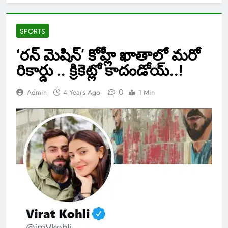
SPORTS
‘రన్ మెషిన్’ కోహ్లీ ఖాతాలో మరో
రికార్డు .. క్రికెట్లో కాదండోయ్..!
0
Admin
4 Years Ago
1 Min