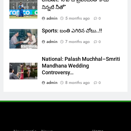
నిన్నటి నీతో”
admin
5 months ago
0
Sports: బంతి ఎగిరిన చోటు..!!
admin
7 months ago
0
National: Palash Muchhal–Smriti
Mandhana Wedding
Controversy…
admin
8 months ago
0