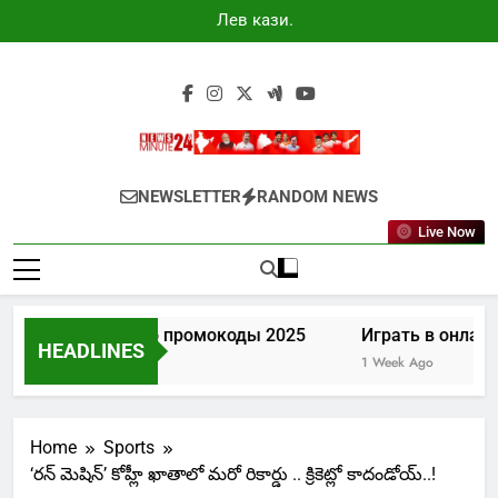
Skip
Лев казино
to
промокоды
2025
content
Newsminute24
Get All Updated Telugu News
NEWSLETTER
RANDOM NEWS
Live Now
Лев казино промокоды 2025
Играть в онлайн
HEADLINES
5 Days Ago
1 Week Ago
Home
Sports
‘రన్ మెషిన్’ కోహ్లీ ఖాతాలో మరో రికార్డు .. క్రికెట్లో కాదండోయ్..!