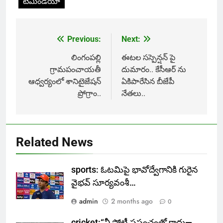
టీమిండియా
Previous:
Next:
Post
navigation
లింగంపల్లి
ఈటల సస్పెన్షన్ పై
గ్రామపంచాయతీ
దుమారం.. కేసీఆర్ ను
ఆధ్వర్యంలో శానిటైజేషన్
ఏకిపారేసిన బీజేపీ
ప్రోగ్రాం..
నేతలు..
Related News
sports: ఓటమిపై భావోద్వేగానికి గురైన
వైభవ్ సూర్యవంశీ…
admin
2 months ago
0
cricket:“నీ పోటీ ప్రపంచంతో కాదు—