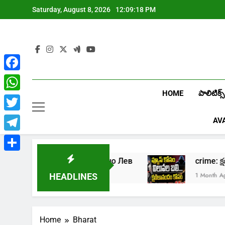
Skip
Saturday, August 8, 2026
12:09:19 PM
to
content
Facebook
HOME
పాలిటిక్స్
WhatsApp
Twitter
AV
Telegram
Share
Играть в онлайн казино Лев
crime: క్ష
1 Week Ago
1 Month Ago
HEADLINES
Home
Bharat