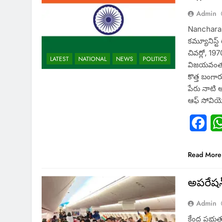
Admin
Nancharai
కమ్యూనిస్ట్
చివర్లో, 1
LATEST
NATIONAL
NEWS
POLITICS
విజయవంతమ
కొత్త బంగా
పేరు నాటి అ
ఆఫ్‌ సోవియెట
Fac
Read More
అపరేషన
Admin
కేంద్ర ప్రభ