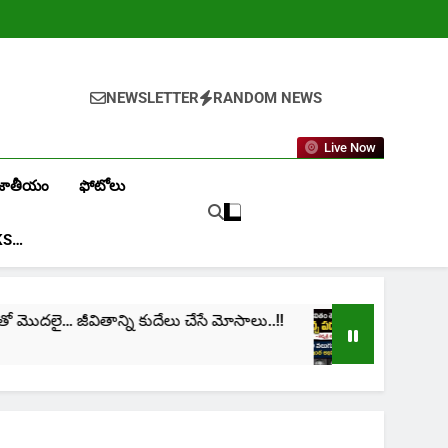
NEWSLETTER
RANDOM NEWS
Live Now
జాతీయం
ఫోటోలు
KS…
లై… జీవితాన్ని కుదేలు చేసే మోసాలు..!!
cinima: “నా జ
1 Month Ago