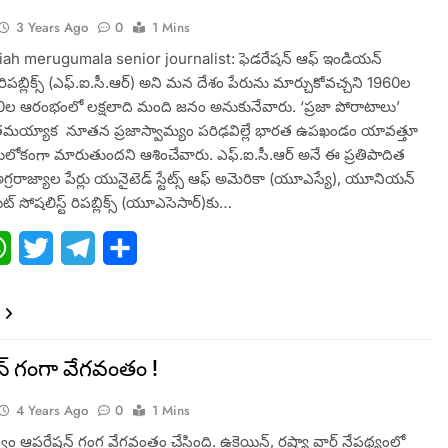
3 Years Ago
0
1 Mins
ah merugumala senior journalist: ఫెడరేషన్‌ ఆఫ్‌ ఇండియన్‌
‌ రిపబ్లిక్స్‌ (ఎఫ్‌.ఐ.సీ.ఆర్‌) అని మన దేశం పేరును మార్చుకోవచ్చని 1960ల
970ల ఆరంభంలో లక్షలాది మంది జనం అనుకునేవారు. ‘ప్రజా పోరాటాలు’
య్యాక నూతన ప్రజాస్వామ్యం పరిఢవిల్లే భారత ఉపఖండం యావత్తూ
రులోకంగా మారుతుందని ఆశించేవారు. ఎఫ్‌.ఐ.సీ.ఆర్‌ అనే ఈ ప్రతిపాదిత
గ్రరాజ్యాల పేర్లు యునైటెడ్‌ స్టేట్స్‌ ఆఫ్‌ అమెరికా (యూఎస్యే), యూనియన్‌
్‌ సోషలిస్ట్‌ రిపబ్లిక్స్‌ (యూఎసెసార్‌)కు…
ebook
WhatsApp
Twitter
Telegram
Share
్ గంగా వేగవంతం !
4 Years Ago
0
1 Mins
ుత్వం ఆపరేషన్ గంగ వేగవంతం చేసింది. ఉక్రెయిన్, రష్యా వార్ నేపథ్యంలో