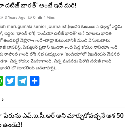
 దటీజ్‌ భారత్‌’ అంటే ఇదే మరి!
3 Years Ago
0
1 Mins
ah merugumala senior journalist:(ఇందిర కుటుంబ సభ్యుల్లో ఇద్దరు
, ఇద్దరు ‘భారత్‌’లో!) ‘ఇండియా దటీజ్‌ భారత్‌’ అనే మాటలు భారత
ో ఉండబట్టే నెహ్రూ–గాంధీ–వాడ్రా కుటుంబానికి మంచి వెసులుబాటు
మాజీ సోషలిస్ట్, సెక్యులర్‌ ప్రధాని ఇందిరాగాంధీ పెద్ద కోడలు సోనియాగాంధీ,
ు రాహుల్‌ గాంధీ లోక్‌ సభ సభ్యులుగా ‘ఇండియా’లో (ఇండియన్‌ నేషనల్‌
 ఉండగా, చిన్న కోడలు మేనకాగాంధీ, చిన్న మనవడు ఫిరోజ్‌ వరుణ్‌ గాంధీ
భారత్‌’లో (భారతీయ జనతాపార్టీ)…
ebook
WhatsApp
Twitter
Telegram
Share
పేరును ఎఫ్‌.ఐ.సీ.ఆర్‌ అని మార్చుకోవచ్చనే ఆశ 50
ితం ఉండేదే!