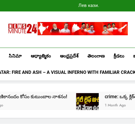
Лев казино
промокоды
2025
Newsminute24
Get All Updated Telugu News
సినిమా
ఆధ్యాత్మికం
ఆంధ్రప్రదేశ్
తెలంగాణ
క్రీడలు
ATAR: FIRE AND ASH – A VISUAL INFERNO WITH FAMILIAR CRAC
ణికానందం కోసం కుటుంబాల నాశనం!
crime: ఒక్క క్లిక్‌తో మొద
1 Month Ago