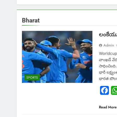
Bharat
లంకేయుల
Admin
Worldcup20
వాంఖడే వేద
సాధించింది
భారీ లక్ష్య
SPORTS
భారత బౌలరల
Fac
Read More