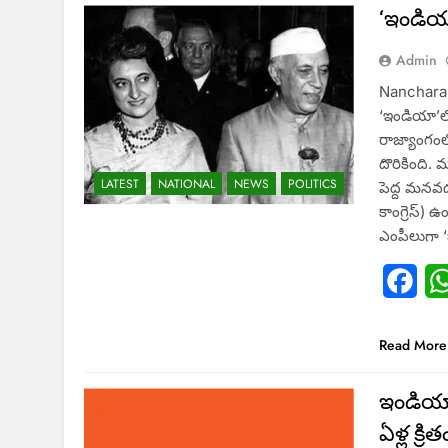
‘ఇండియా
Admin
Nancharai
‘ఇండియా’లో
రాజ్యాంగంల
దొరికింది. 
LATEST
NATIONAL
NEWS
POLITICS
పెద్ద మనవడ
కాంగ్రెస్‌)
ఎంపీలుగా ‘
Fac
Read More
ఇండియా 
ఏళ్ల క్ర