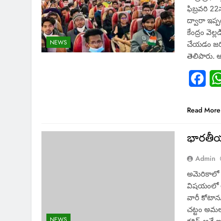
ఫిబ్రవరి 2
ద్వారా ఇప్
కేంద్రం వె
NEWS
చేయడం జరిగ
తెలిపారు. 
Fac
Read More
భారతీయ 
Admin
అమెరికాలో 
విషయంలో అమె
వారీ కోటాన
చట్టం అమలు
NEWS