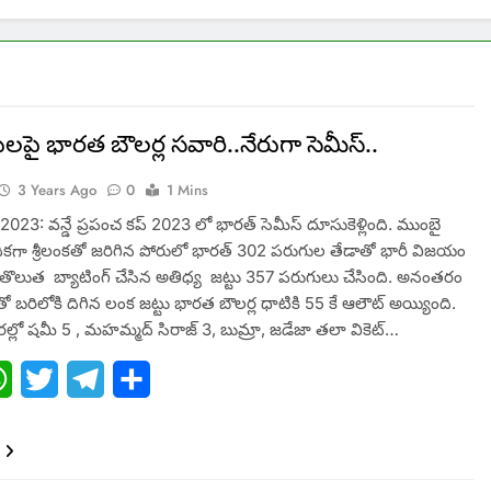
పై భారత బౌలర్ల సవారి..నేరుగా సెమీస్..
3 Years Ago
0
1 Mins
23: వన్డే ప్రపంచ కప్ 2023 లో భారత్ సెమీస్ దూసుకెళ్లింది. ముంబై
ికగా శ్రీలంకతో జరిగిన పోరులో భారత్ 302 పరుగుల తేడాతో భారీ విజయం
.తొలుత బ్యాటింగ్ చేసిన అతిధ్య జట్టు 357 పరుగులు చేసింది. అనంతరం
ంతో బరిలోకి దిగిన లంక జట్టు భారత బౌలర్ల ధాటికి 55 కే ఆలౌట్ అయ్యింది.
్లో షమీ 5 , మహమ్మద్ సిరాజ్ 3, బుమ్రా, జడేజా తలా వికెట్…
ebook
WhatsApp
Twitter
Telegram
Share