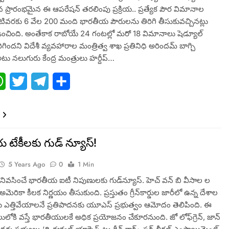
2న ప్రారంభమైన ఈ ఆపరేషన్ తరలింపు ప్రక్రియ.. ప్రత్యేక పౌర విమానాల
పటివరకు 6 వేల 200 మంది భారతీయ పౌరులను తిరిగి తీసుకువచ్చినట్లు
ల్లడించింది. అంతేకాక రాబోయే 24 గంటల్లో మరో 18 విమానాలు షెడ్యూల్
ిందని విదేశీ వ్యవహారాల మంత్రిత్వ శాఖ ప్రతినిధి అరిందమ్ బాగ్చి
అటు నలుగురు కేంద్ర మంత్రులు హర్దీప్…
ebook
WhatsApp
Twitter
Telegram
Share
టేకీలకు గుడ్ న్యూస్!
5 Years Ago
0
1 Min
నివసించే భారతీయ ఐటీ నిపుణులకు గుడ్​న్యూస్. హెచ్ వన్ బి వీసాల ల
రికా కీలక నిర్ణయం తీసుకుంది. ప్రస్తుతం గ్రీన్​కార్డుల జారీలో ఉన్న దేశాల
ు ఎత్తివేయాలనే ప్రతిపాదనకు యూఎస్​ ప్రభుత్వం ఆమోదం తెలిపింది. ఈ
లోకి వస్తే భారతీయులకే అధిక ప్రయోజనం చేకూరనుంది. జో లోఫ్​గ్రెన్​, జాన్​