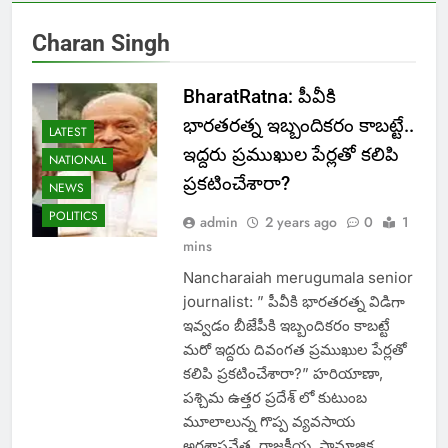
Charan Singh
BharatRatna: పీవీకి
భారతరత్న ఇబ్బందికరం కాబట్టే..
LATEST
ఇద్దరు ప్రముఖుల పేర్లతో కలిపి
NATIONAL
ప్రకటించేశారా?
NEWS
POLITICS
admin
2 years ago
0
1
mins
Nancharaiah merugumala senior
journalist: ” పీవీకి భారతరత్న విడిగా
ఇవ్వడం బీజేపీకి ఇబ్బందికరం కాబట్టే
మరో ఇద్దరు దివంగత ప్రముఖుల పేర్లతో
కలిపి ప్రకటించేశారా?” హరియాణా,
పశ్చిమ ఉత్తర ప్రదేశ్‌ లో కుటుంబ
మూలాలున్న గొప్ప వ్యవసాయ
అర్థశాస్త్రవేత్త, రాజకీయ, సామాజిక