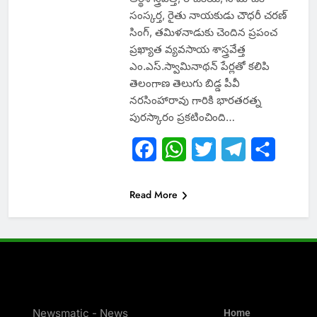
సంస్కర్త, రైతు నాయకుడు చౌధరీ చరణ్‌
సింగ్, తమిళనాడుకు చెందిన ప్రపంచ
ప్రఖ్యాత వ్యవసాయ శాస్త్రవేత్త
ఎం.ఎస్‌.స్వామినాథన్‌ పేర్లతో కలిపి
తెలంగాణ తెలుగు బిడ్డ పీవీ
నరసింహారావు గారికి భారతరత్న
పురస్కారం ప్రకటించింది…
Facebook
WhatsApp
Twitter
Telegram
Share
Read More
Newsmatic - News
Home