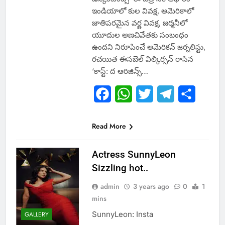
ఇండియాలో కుల వివక్ష, అమెరికాలో
జాతిపరమైన వర్ణ వివక్ష, జర్మనీలో
యూదుల అణచివేతకు సంబంధం
ఉందని నిరూపించే అమెరికన్‌ జర్నలిస్టు,
రచయిత ఈసబెల్‌ విల్కిర్సన్‌ రాసిన
‘కాస్ట్‌: ద ఆరిజిన్స్‌…
Facebook
WhatsApp
Twitter
Telegram
Share
Read More
Actress SunnyLeon
Sizzling hot..
admin
3 years ago
0
1
mins
SunnyLeon: Insta
GALLERY