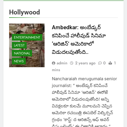
Hollywood
Ambedkar: అంబేడ్కర్‌
కనిపించే హాలీవుడ్‌ సినిమా
ENTERTAINMENT
‘ఆరిజిన్‌’ అమెరికాలో
LATEST
విడుదలవుతోంది..
NATIONAL
NEWS
admin
2 years ago
0
1
mins
Nancharaiah merugumala senior
journalist: ” అంబేడ్కర్‌ కనిపించే
హాలీవుడ్‌ సినిమా ‘ఆరిజిన్‌’ ఈరోజే
అమెరికాలో విడుదలవుతోంది! అన్ని
వివక్షలకూ కులమే మూలమని చెప్పిన
అమెరికా రచయిత్రి ఈసబెల్‌ విల్కిర్సన్‌
గ్రంథం ‘కాస్ట్‌: ద ఆరిజిన్స్‌ ఆఫ్‌ అవర్‌
డిస్కంటెంట్స్‌’ ఈ చిత్రానికి ఆధారం “