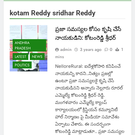
kotam Reddy sridhar Reddy
ప్రజా సమస్యల కోసం కృషి చేసే
నాయకుడిని: కోటంరెడ్డి శ్రీధర్
ANDHRA
PRADESH
admin
3 years ago
0
1
mins
LATEST
NEWS
POLITICS
NelloreRural: ఐదేళ్లకోసారి కనిపించే
నాయకున్ని కాదని..నిత్యం ప్రజల్లో
ఉంటూ ప్రజా సమస్యలకై కృషి చేసే
నాయకుడినని అన్నారు నెల్లూరు రూరల్
ఎమ్మెల్యే కోటంరెడ్డి శ్రీధర్ రెడ్డి.
మంగళవారం ఎమ్మేల్యే క్యాంప్
కార్యాలయంలో క్రిస్టియన్ కమ్యూనిటీ
హాల్ నిర్మాణం పై మీడియా సమావేశం
ఏర్పాటు చేశారు. ఈ సందర్భంగా
కోటంరెడ్డి మాట్లాడుతూ.. ప్రజా సమస్యల