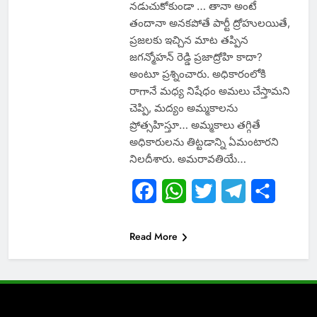
నడుచుకోకుండా … తానా అంటే
తందానా అనకపోతే పార్టీ ద్రోహులయితే,
ప్రజలకు ఇచ్చిన మాట తప్పిన
జగన్మోహన్ రెడ్డి ప్రజాద్రోహి కాదా?
అంటూ ప్రశ్నించారు. అధికారంలోకి
రాగానే మధ్య నిషేధం అమలు చేస్తామని
చెప్పి, మద్యం అమ్మకాలను
ప్రోత్సహిస్తూ… అమ్మకాలు తగ్గితే
అధికారులను తిట్టడాన్ని ఏమంటారని
నిలదీశారు. అమరావతియే…
Facebook
WhatsApp
Twitter
Telegram
Share
Read More