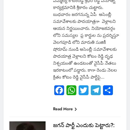
ఎమ్మెల్యే కోటంరెడ్డి శ్రీధర్ రెడ్డి వినూత్న
కార్యక్రమానికి శ్రీకారం చుట్టారు.
బుధవారం జరగనున్న ఏపీ అసెంబ్లీ
సమావేశాలకు పాదయాత్రగా వెళ్లాలని
ఆయన నిర్ణయించారు. నియోజకవర్గం
లో‌ని సమస్యల ప్ల కార్డుల ను ప్రదర్శిస్తూ
వెలగపూడి లోని మారుతి సుజికీ
షోరూమ్ నుండి అసెంబ్లీ సమావేశాలకు
పాదయాత్ర వెళ్లాలని కోటం రెడ్డి దృఢ
నిశ్చయంతో ఉండటంతో వైసీపీ నేతలు
ఇరకాటంలో పడ్డారు. కాగా రెండు నెలల
క్రితం కోటం రెడ్డి వైసీపీ పార్టీపై…
Facebook
WhatsApp
Twitter
Telegram
Share
Read More
జగన్ పార్టీ ఎందుకు పెట్టారు?: