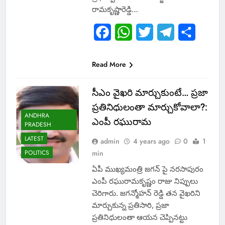
రామకృష్ణారెడ్డి…
Facebook
WhatsApp
Twitter
Telegram
Share
Read More
సీఎం వైఖరి మార్చుకుంటే… ప్రజా
ప్రతినిధులంతా మార్చుకోవాలా?:
ANDHRA
ఎంపీ రఘురామ
PRADESH
LATEST
admin
4 years ago
0
1
POLITICS
min
ఏపీ ముఖ్యమంత్రి జగన్ పై నరసాపురం
ఎంపీ రఘురామకృష్ణం రాజు నిప్పులు
చెరిగారు. జగన్మోహన్ రెడ్డి తన వైఖరిని
మార్చుకున్న ప్రతిసారి, ప్రజా
ప్రతినిధులంతా ఆయన చెప్పినట్టు