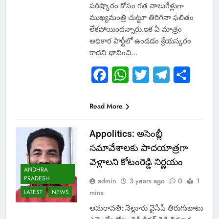
పరిష్కారం కోసం గత నాలుగేళ్లుగా
ముఖ్యమంత్రి చుట్టూ తిరిగినా ఫలితం
లేకపోయిందన్నారు.ఇక ఏ మాత్రం
అధికార పార్టీలో ఉండడం శ్రేయస్కరం
కాదని భావించి…
Facebook
WhatsApp
Twitter
Telegram
Share
Read More
Appolitics: అసెంబ్లీ
సమావేశాలకు పాదయాత్రగా
వెళ్లాలని కోటంరెడ్డి నిర్ణయం
ANDHRA
PRADESH
admin
3 years ago
0
1
LATEST
NEWS
mins
అమరావతి: నెల్లూరు వైసీపీ తిరుగుబాటు