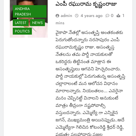
ఎంపీ రఘురామ కృష్ణంరాజు
ANDHRA
PRADESH
admin
4 years ago
0
1
mins
LATEST
NEWS
POLITICS
వైకాపా నేతల్లో అసంతృప్తి అంతకంతకు
పెరుగుతోందన్నారు నరసాపురం ఎంపీ
రఘురామకృష్ణం రాజు. అసంతృప్త
నేతలను తమ పార్టీ నాయకులతో
ఒకరిద్దరు తిట్టినంత మాత్రాన ఈ
అసంతృప్తులు ఆగవని హెచ్చరించారు.
పార్టీ నాయకుల్లో పెరుగుతున్న అసంతృప్తి
చల్లారాలంటే మన ఆలోచన విధానం
మారాలన్నారు. నియంతలం… ఎవరైనా
మనం చెప్పినట్టే వినాలని అనుకుంటే
మాత్రం తీవ్రంగా నష్టపోవాల్సి
వస్తుందన్నారు. ఎమ్మెల్యే గా ఎన్నికైన
జగన్, ముఖ్యమంత్రి అయినప్పుడు..అదే
ఎమ్మెల్యేగా గెలిచిన కోటంరెడ్డి శ్రీధర్ రెడ్డి,
ప్రభుత్వ సలహాదారు సజ్జల