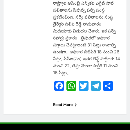
రాష్ట్రాల అసెంబ్లీ ఎన్నికల ఎగ్జిట్ పోల్
ఫలితాలను పీపుల్స్ పల్స్ సంస్థ
ప్రకటించింది. సర్వే ఫలితాలను సంస్థ
డైరెక్టర్ దీలిప్ రెడ్డి సోమవారం
మీడియాకు విడుదల చేశారు. ఇక సర్వే
రిపోర్టు ప్ర‌కారం ..త్రిపురలో అధికార
పగ్గాలు చేపట్టాలంటే 31 సీట్లు రావాల్సి
ఉండగా.. అధికార బీజేపీకి 18 నుంచి 26
సీట్లు, సీపీఐ(ఎం) ఇతర లెఫ్ట్ పార్టీలకు 14
నుంచి 22, తిప్రా మోతా పార్టీకి 11 నుంచి
16 సీట్లు,…
Facebook
WhatsApp
Twitter
Telegram
Share
Read More