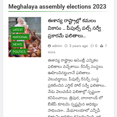
Meghalaya assembly elections 2023
ఈశాన్య రాష్ట్రాల్లో క‌మ‌లం
వికాసం .. పీపుల్స్ ప‌ల్స్ స‌ర్వే
LATEST
ప్ర‌కార‌మే ఫ‌లితాలు..
NATIONAL
NEWS
admin
3 years ago
0
1
POLITICS
mins
ఈశాన్య రాష్ట్రాల అసెంబ్లీ ఎన్నిక‌ల
ఫ‌లితాలు వ‌చ్చేశాయి. రీసెర్చ్ సంస్థ‌లు
ఊహించిన‌ట్టుగానే ఫ‌లితాలు
వెలువ‌డ్డాయి. పీపుల్స్ రీసెర్చ్ సంస్థ
ప్ర‌క‌టించిన ఎగ్జిట్ పోల్ స‌ర్వే ఫ‌లితాలు..
నేడు వెలువ‌డిన‌ ఫ‌లితాల్లో స్ప‌ష్టంగా
కనిపించాయి. త్రిపుర‌, నాగాలాండ్ లో
బీజేపీ కూట‌మి స్ప‌ష్ట‌మైన అధిక్యం
సాధించ‌గా.. మేఘాల‌యాలో ఎన్పీపీ
కూట‌మి అధిక్యం క‌న‌బ‌రించింది. ఇక