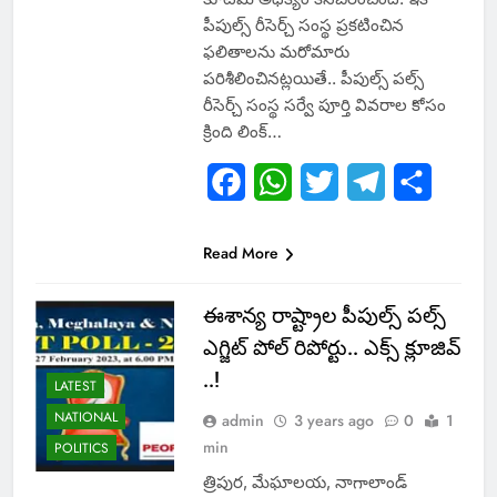
పీపుల్స్ రీసెర్చ్ సంస్థ ప్ర‌క‌టించిన
ఫ‌లితాల‌ను మ‌రోమారు
ప‌రిశీలించిన‌ట్ల‌యితే.. పీపుల్స్ ప‌ల్స్
రీసెర్చ్ సంస్థ స‌ర్వే పూర్తి వివ‌రాల కోసం
క్రింది లింక్…
Facebook
WhatsApp
Twitter
Telegram
Share
Read More
ఈశాన్య రాష్ట్రాల పీపుల్స్ పల్స్
ఎగ్జిట్ పోల్ రిపోర్టు.. ఎక్స్ క్లూజివ్
..!
LATEST
NATIONAL
admin
3 years ago
0
1
min
POLITICS
త్రిపుర, మేఘాలయ, నాగాలాండ్