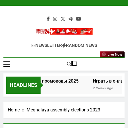
Skip
to
content
Newsminute24
Get All Updated Telugu News
NEWSLETTER
RANDOM NEWS
Live Now
Лев казино промокоды 2025
Играть в онлайн
HEADLINES
1 Week Ago
2 Weeks Ago
Home
Meghalaya assembly elections 2023