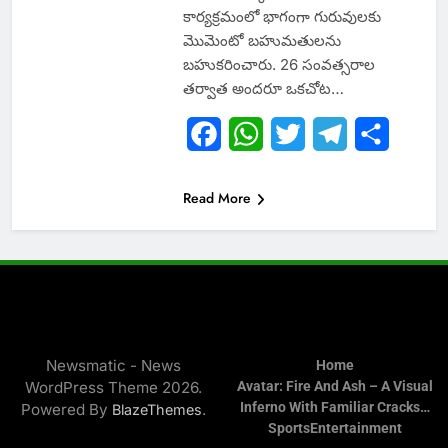
కార్యక్రమంలో భాగంగా గురువులకు
మొమెంటో బహుమతులను
బహుకరించారు. 26 సంవత్సరాల
తర్వాత అందరూ ఒకచోట…
Facebook
WhatsApp
Twitter
Telegram
Share
Read More
Newsmatic - News
Home
WordPress Theme 2026.
Avatar: Fire And Ash – A Visual
Inferno With Familiar Cracks…
Powered By
.
BlazeThemes
Sports
Entertainment