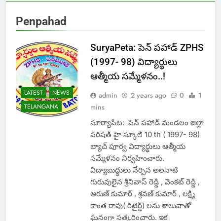
Penpahad
SuryaPeta: పెన్ పహాడ్ ZPHS
(1997- 98) విద్యార్థులు
ఆత్మీయ సమ్మేళనం..!
LATEST
NEWS
admin
2 years ago
0
1
TELANGANA
mins
సూర్యాపేట: పెన్ పహాడ్ మండలం జిల్లా
పరిషత్ హై స్కూల్ 10 th ( 1997- 98)
బ్యాచ్ పూర్వ విద్యార్థులు ఆత్మీయ
సమ్మేళనం నిర్వహించారు.
విద్యాబుద్ధులు నేర్పిన అలనాటి
గురువులైన శ్రీనివాస్ రెడ్డి , వెంకట్ రెడ్డి ,
అరుణ్ కుమార్ , శ్రవణ్ కుమార్ , లక్ష్మి
కాంత రావు( రిటైర్డ్) లను శాలువాతో
ఘనంగా సత్కరించారు. ఇక