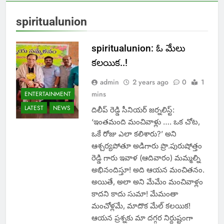
spiritualunion
spiritualunion: ఓ మేలు
కలయిక..!
admin
2 years ago
0
1
mins
ENTERTAINMENT
LATEST
NEWS
దిలీప్ రెడ్డి సీనియర్ జర్నలిస్ట్:
‘ఇంతమంది మంచివాళ్లు …. ఒక చోట,
ఒకే రోజు ఎలా కలిశారు?’ అని
ఆశ్చర్యపోతూ అడిగారు ప్రొ.పురుషోత్తం
రెడ్డి గారు ఇవాళ (ఆదివారం) మమ్మల్ని
అభినందిస్తూ! అది ఆయన మంచితనం.
అయితే, అలా అని మేమేం మంచివాళ్లం
కాదని కాదు సుమా! మేమంతా
మంచోళ్లమే, మాదొక మేల్ కలయిక!
ఆయన ప్రశ్నకు మా దగ్గర నిర్దుష్టంగా