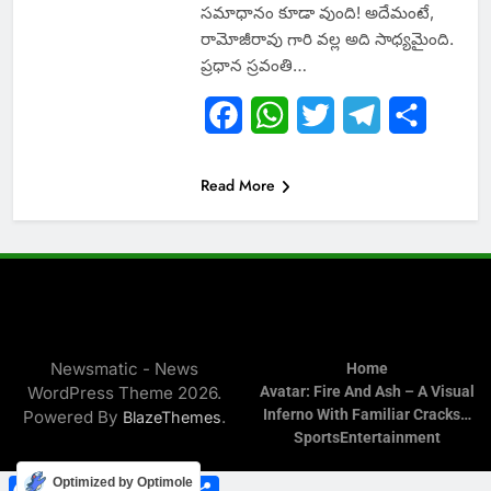
సమాధానం కూడా వుంది! అదేమంటే,
రామోజీరావు గారి వల్ల అది సాధ్యమైంది.
ప్రధాన స్రవంతి…
Facebook
WhatsApp
Twitter
Telegram
Share
Read More
Newsmatic - News
Home
WordPress Theme 2026.
Avatar: Fire And Ash – A Visual
Inferno With Familiar Cracks…
Powered By
.
BlazeThemes
Sports
Entertainment
Facebook
WhatsApp
Twitter
Telegram
Share
Optimized by Optimole