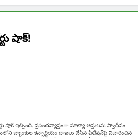
టు షాక్!
్టు షాక్​ ఇచ్చింది. ప్రపంచవ్యాప్తంగా మాల్యా ఆస్తులను స్వాధీనం
లోని బ్యాంకుల కన్సార్టియం దాఖలు చేసిన పిటిషన్​పై విచారించిన