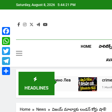
Skip
Saturday, August 8, 2026
5:44:21 PM
to
content
Facebook
HOME
పాలిటిక్స్
WhatsApp
Twitter
AV
Telegram
Share
Играть в онлайн казино Лев
crim
1 Week Ago
1 Month Ago
HEADLINES
Home
News
విజయ్ మాల్యాకు లండన్ కోర్టు షాక్!