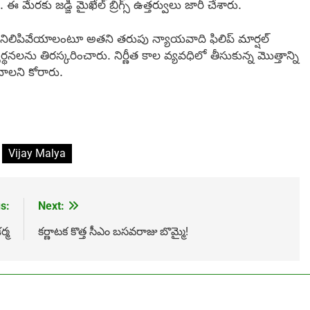
 మేరకు జడ్జి మైఖేల్ బ్రిగ్స్ ఉత్తర్వులు జారీ చేశారు.
 నిలిపివేయాలంటూ అతని తరుపు న్యాయవాది ఫిలిప్​ మార్షల్​
థనలను తిరస్కరించారు. నిర్ణీత కాల వ్యవధిలో తీసుకున్న మొత్తాన్ని
చాలని కోరారు.
Vijay Malya
s:
Next:
ర్మ
కర్ణాటక కొత్త సీఎం బసవరాజు బొమ్మై!