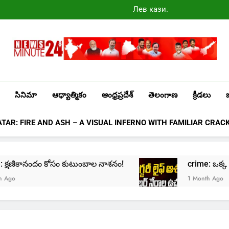
Лев казино
промокоды
2025
Newsminute24
Get All Updated Telugu News
సినిమా
ఆధ్యాత్మికం
ఆంధ్రప్రదేశ్
తెలంగాణ
క్రీడలు
ATAR: FIRE AND ASH – A VISUAL INFERNO WITH FAMILIAR CRAC
e: క్షణికానందం కోసం కుటుంబాల నాశనం!
crime: ఒక్క క్లిక్‌
1 Month Ago