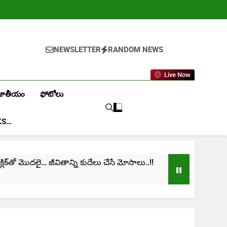
NEWSLETTER
RANDOM NEWS
Live Now
జాతీయం
ఫోటోలు
KS…
తో మొదలై… జీవితాన్ని కుదేలు చేసే మోసాలు..!!
cinima: 
1 Month A