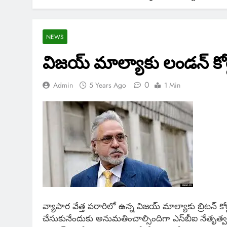
NEWS
విజయ్ మాల్యాకు లండన్ కోర్
0
Admin
5 Years Ago
1 Min
వ్యాపార వేత్త పరారిలో ఉన్న విజయ్ మాల్యాకు బ్రిటన్​ కోర
చేసుకునేందుకు అనుమతించాల్సిందిగా ఎస్​బీఐ నేతృత్వం