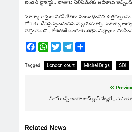
లండన్ హైకోర్టు.. ఖాతాల నిలిపివేతకు ఆదేశాలు ఇచ్చింది. ఈ
మాల్యా ఆస్తుల నిలిపివేతకు సంబంధించిన ఉత్తర్వులను
కోరారు. దీనిపై స్పందించన న్యాయమూర్తి.. మాల్యా అభ్యర్
చెల్లించాలని.. లేకపోతే అందుకు తగిన సాక్ష్యాలు చూపిం
Facebook
WhatsApp
Twitter
Telegram
Share
Tagged:
London court
Michel Brigs
SBI
Previou
Post
navigation
హీరోయిన్స్ అంతా టాప్ క్లాస్ వేశ్యలే _ మహిక శ
Related News