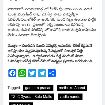
వికారాబాద్‌ నియోజకవర్గంలో బీజేపీ పుంజుకుంటుంది. మాజీ
మంత్రి చంద్రశేఖర్‌ రావు 23 ఏళ్ల పాటు ఎమ్మెల్యేగా
పనిచేయడం..లోకల్‌ గా ఆయనకు మంచి పట్టు ఉండటం పార్టీకి
కలిసొచ్చే అంశం. ప్ర‌జ‌ల‌తో స‌త్స‌సంబంధాలు క‌లిగిఉన్న
ఆయ‌న..ఈసారి పోటిచేస్తే హోరాహోరి ఖాయ‌మ‌న్నది కాషాయం
నేత‌లు మాటగా తెలుస్తోంది.
మొత్తంగా బిఆర్ఎస్ నుంచి ఎమ్మెల్యే ఆనంద్‌కు టికెట్ క‌ష్ట‌మ‌నే
అభిప్రాయం వ్య‌క్త‌మ‌వుతున్న నేప‌థ్యంలో ప‌లువురి పేర్లు
వినిపిస్తున్నాయి. ఉద్య‌మ‌కారుడు వ‌డ్ల నందుతో పాటు
ఓపారిశ్రామిక‌వేత్త టికెట్ రేసులో ఉన్న‌ట్లు ప్ర‌చారం జ‌ర‌గుతుంది.
Facebook
WhatsApp
Twitter
Telegram
Share
Tagged:
gaddam prasad
methuku Anand
TSIIC Gyadari Bala Mallu
vadla nandu