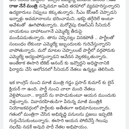
రాజు నేనే మంత్రి
న‌న్నెవ‌డూ ఆపేది త‌ర‌హాలో వ్య‌వ‌హ‌రిస్తున్నార‌ని
ఉద్య‌కారులు నిప్పులు క‌క్కుతున్నారు. సీఎం కేసీఆర్ చెప్పాడ‌ని
ఇన్నాళ్లు అవ‌మానాలను భ‌రించామ‌ని..ఇక‌పై త‌గ్గేదెలే అంటూ
ఆవేశంతో ఊగిపోతున్నారు. మ‌రోవైపు బిఆర్ఎస్ సీనియ‌ర్
నాయ‌కులు బాహాటంగానే ఎమ్మెల్యే తీరుపై
మండిప‌డుతున్నారు. తాను చెప్పినట్లు విన‌క‌పోతే .. పార్టీల‌తో
సంబంధం లేకుండా ఎమ్మెల్యే ఇబ్బందుల‌కు గురిచేస్తున్నార‌ని
వాపోతున్నారు. మ‌రో మాట‌ల చెప్పాలంటే పార్టీలో వ‌ర్గ‌పోరుకు
ఎమ్మెల్యే ఆద్యంపోస్తున్నాడ‌ని ఆవేద‌న వెల్ల‌కక్కుతున్నారు.
అంతేకాక‌ ఈసారి టికెట్ ఆనంద్ కు ఇవ్వొద్ద‌ని అధిష్టానానికి
ఫిర్యాదు చేసే ఆలోచ‌న‌లో సీనియ‌ర్ నేత‌లు ఉన్న‌ట్లు తెలిసింది.
ఇక కాంగ్రెస్‌ నుంచి మాజీ మంత్రి గడ్డం ప్రసాద్‌ కుమార్‌ కు లైన్‌
క్లియర్‌ గా ఉంది. పార్టీ నుంచి చాలా మంది నేతలు
వెళ్లిపోయినా.. క్యాడర్‌ ను కాపాడుకుంటూ ఆయన ముందుకు
వెళ్తున్నారు. వివాదర‌హితుడిగా పేరున్న మాజీ మంత్రికి
నియోజ‌క‌వ‌ర్గంలో పార్టీల‌కు అతీతంగా అభిమానులున్నారు.
గ‌తంలో మంత్రిగా చేసిన అభివృద్ధి ప‌నుల‌ను ప్ర‌జ‌లు ఇప్ప‌టికి
గుర్తుచేసుకుంటున్నారు. ఈసారి ఆయన పోటిచేస్తే గెలుపు
న‌ల్ల‌రేపై న‌డ‌కే అన్న‌ది పార్టీ నేత‌ల అభిప్రాయం.