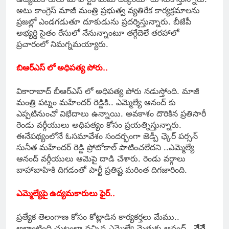
అటు కాంగ్రెస్ మాజీ మంత్రి ప్ర‌భుత్వ వ్య‌తిరేక కార్య‌క్ర‌మాలను
ప్ర‌జ‌ల్లో ఎండ‌గ‌డుతూ దూకుడును ప్ర‌ద‌ర్శిస్తున్నారు. బీజేపీ
అభ్య‌ర్థి సైతం రేసులో నేనున్నాంటూ త‌గ్గేదెలే త‌ర‌హాలో
ప్ర‌చారంలో నిమ‌గ్న‌మ‌య్యారు.
బిఆర్ఎస్ లో అధిప‌త్య పోరు..
వికారాబాద్‌ బీఆర్‌ఎస్‌ లో అధిపత్య పోరు నడుస్తోంది. మాజీ
మంత్రి పట్నం మహేందర్‌ రెడ్డికి.. ఎమ్మెల్యే ఆనంద్‌ కు
ఎప్పటినుంచో విభేదాలు ఉన్నాయి. అవకాశం దొరికిన ప్రతిసారీ
రెండు వర్గీయులు అధిపత్యం కోసం ప్రయత్నిస్తున్నారు.
ఈనేపథ్యంలోనే ఓస‌మావేశం సంద‌ర్భంగా జెడ్పీ ఛ్కెర్‌ పర్సన్‌
సునీత మహేందర్‌ రెడ్డి ప్రోటోకాల్‌ పాటించలేదని ..ఎమ్మెల్యే
ఆనంద్‌ వర్గీయులు ఆమెపై దాడి చేశారు. రెండు వర్గాలు
బాహాబాహికి దిగడంతో పార్టీ ప్రతిష్ట మరింత దిగజారింది.
ఎమ్మెల్యేపై ఉద్య‌మ‌కారులు ఫైర్‌..
ప్ర‌త్యేక తెలంగాణ కోసం కోట్లాడిన కార్య‌కర్త‌లు మేము..
అలాంటింది చుట్టంలా వ‌చ్చిన ఎమ్మెల్యే మెతుకు ఆనంద్ ..
నేనే