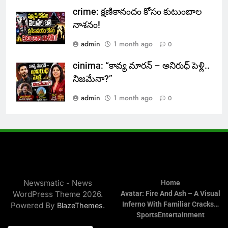
crime: క్షణికానందం కోసం కుటుంబాల
నాశనం!
admin
1 month ago
0
cinima: “కావ్య మారన్ – అనిరుధ్ పెళ్లి..
నిజమేనా?”
admin
1 month ago
0
Newsmatic - News
Home
WordPress Theme 2026.
Avatar: Fire And Ash – A Visual
Inferno With Familiar Cracks…
Powered By
.
BlazeThemes
Sports
Entertainment