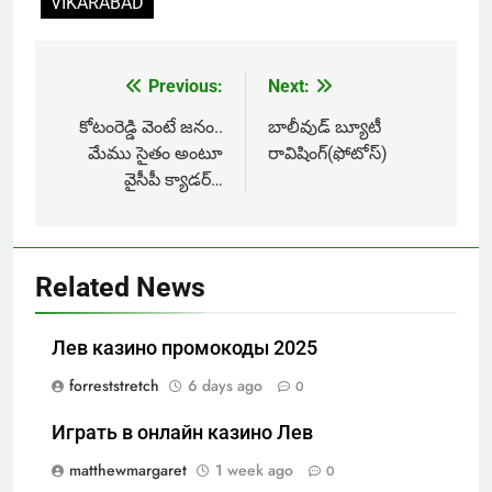
VIKARABAD
Previous:
Next:
Post
navigation
కోటంరెడ్డి వెంటే జ‌నం..
బాలీవుడ్ బ్యూటీ
మేము సైతం అంటూ
రావిషింగ్(ఫోటోస్‌)
వైసీపీ క్యాడ‌ర్‌…
Related News
Лев казино промокоды 2025
forreststretch
6 days ago
0
Играть в онлайн казино Лев
matthewmargaret
1 week ago
0