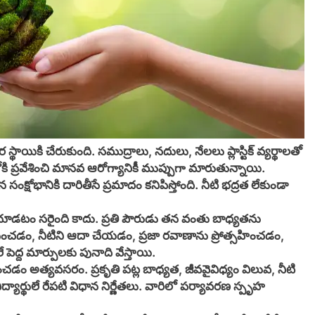
ర స్థాయికి చేరుకుంది. సముద్రాలు, నదులు, నేలలు ప్లాస్టిక్ వ్యర్థాలతో
ోకి ప్రవేశించి మానవ ఆరోగ్యానికీ ముప్పుగా మారుతున్నాయి.
ంక్షోభానికి దారితీసే ప్రమాదం కనిపిస్తోంది. నీటి భద్రత లేకుండా
 చూడటం సరైంది కాదు. ప్రతి పౌరుడు తన వంతు బాధ్యతను
ని తగ్గించడం, నీటిని ఆదా చేయడం, ప్రజా రవాణాను ప్రోత్సహించడం,
పెద్ద మార్పులకు పునాది వేస్తాయి.
ం అత్యవసరం. ప్రకృతి పట్ల బాధ్యత, జీవవైవిధ్యం విలువ, నీటి
్యార్థులే రేపటి విధాన నిర్ణేతలు. వారిలో పర్యావరణ స్పృహ