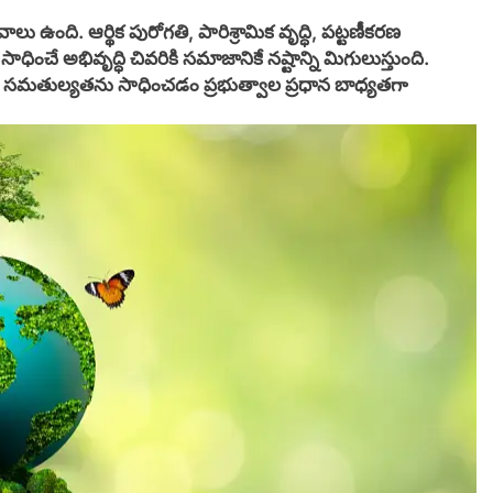
లు ఉంది. ఆర్థిక పురోగతి, పారిశ్రామిక వృద్ధి, పట్టణీకరణ
ంచే అభివృద్ధి చివరికి సమాజానికే నష్టాన్ని మిగులుస్తుంది.
య సమతుల్యతను సాధించడం ప్రభుత్వాల ప్రధాన బాధ్యతగా