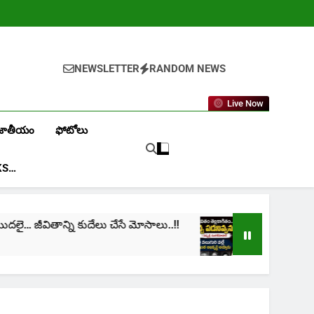
NEWSLETTER
RANDOM NEWS
Live Now
జాతీయం
ఫోటోలు
KS…
ితాన్ని కుదేలు చేసే మోసాలు..!!
cinima: “నా జీవితం త
1 Month Ago