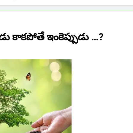
డు కాకపోతే ఇంకెప్పుడు …?