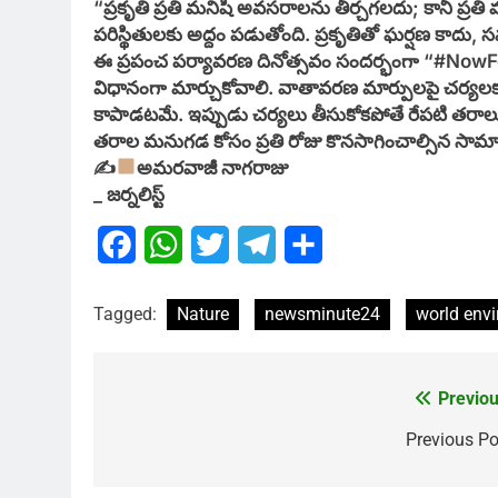
“ప్రకృతి ప్రతి మనిషి అవసరాలను తీర్చగలదు; కానీ ప్రతి
పరిస్థితులకు అద్దం పడుతోంది. ప్రకృతితో ఘర్షణ క
ఈ ప్రపంచ పర్యావరణ దినోత్సవం సందర్భంగా “#NowFo
విధానంగా మార్చుకోవాలి. వాతావరణ మార్పులపై చర్యలక
కాపాడటమే. ఇప్పుడు చర్యలు తీసుకోకపోతే రేపటి తరాలు
తరాల మనుగడ కోసం ప్రతి రోజు కొనసాగించాల్సిన సామా
✍
అమరవాజీ నాగరాజు
_ జర్నలిస్ట్
Facebook
WhatsApp
Twitter
Telegram
Share
Tagged:
Nature
newsminute24
world env
Previou
Post
navigation
Previous Po