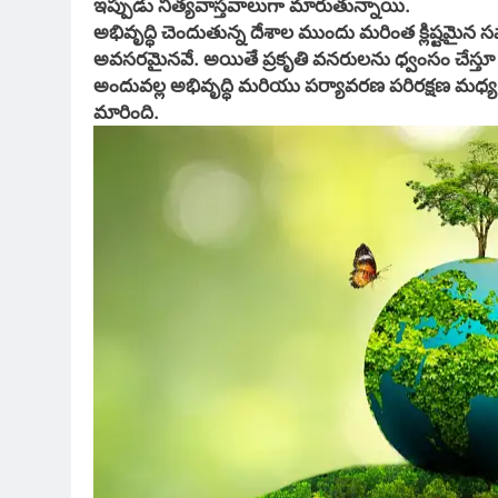
ఇప్పుడు నిత్యవాస్తవాలుగా మారుతున్నాయి.
అభివృద్ధి చెందుతున్న దేశాల ముందు మరింత క్లిష్టమైన సవా
అవసరమైనవే. అయితే ప్రకృతి వనరులను ధ్వంసం చేస్తూ సాధి
అందువల్ల అభివృద్ధి మరియు పర్యావరణ పరిరక్షణ మధ్
మారింది.