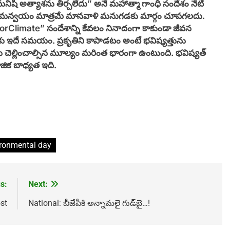
 మనిషి అత్యాశను తీర్చలేదు” అనే మహాత్మా గాంధీ సందేశం నేటి
ాదు, సమన్వయం మాత్రమే మానవాళి మనుగడకు మార్గం చూపగలదు.
rClimate” సందేశాన్ని కేవలం నినాదంగా కాకుండా జీవన
ు ఇదే సమయం. ప్రకృతిని కాపాడటం అంటే భవిష్యత్తును
 చెల్లించాల్సిన మూల్యం మరింత భారంగా ఉంటుంది. భవిష్యత్
జిక బాధ్యత ఇది.
ironmental day
s:
Next:
st
National: బీజేపీకి అన్నామలై గుడ్‌బై…!