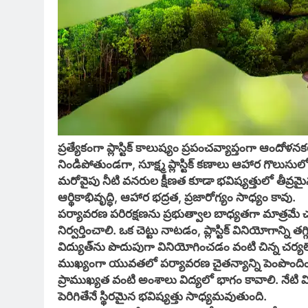
ప్రత్యేకంగా ప్లాస్టిక్ కాలుష్యం ప్రపంచవ్యాప్తంగా ఆందోళనక
నిండిపోతుండగా, సూక్ష్మ ప్లాస్టిక్ కణాలు ఆహార గొలుసుల
మరోవైపు నీటి వనరుల క్షీణత కూడా భవిష్యత్తులో తీవ్రమైన స
ఆర్థికాభివృద్ధి, ఆహార భద్రత, ప్రజారోగ్యం సాధ్యం కావు.
పర్యావరణ పరిరక్షణను ప్రభుత్వాల బాధ్యతగా మాత్రమే
నిర్వర్తించాలి. ఒక చెట్టు నాటడం, ప్లాస్టిక్ వినియోగాన్
విద్యుత్‌ను పొదుపుగా వినియోగించడం వంటి చిన్న చర్యలే 
ముఖ్యంగా యువతలో పర్యావరణ చైతన్యాన్ని పెంపొందించడ
ప్రాముఖ్యత వంటి అంశాలు విద్యలో భాగం కావాలి. నేటి విద
పెరిగితేనే స్థిరమైన భవిష్యత్తు సాధ్యమవుతుంది.