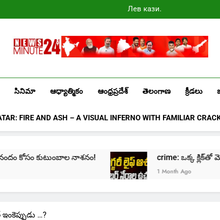
Лев казино
промокоды
2025
Newsminute24
Get All Updated Telugu News
సినిమా
ఆధ్యాత్మికం
ఆంధ్రప్రదేశ్
తెలంగాణ
క్రీడలు
ATAR: FIRE AND ASH – A VISUAL INFERNO WITH FAMILIAR CRAC
కోసం కుటుంబాల నాశనం!
crime: ఒక్క క్లిక్‌తో మొదలై… జీవ
1 Month Ago
 ఇంకెప్పుడు …?