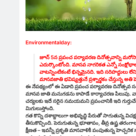
Environmentalday:
జూన్ 5న ప్రపంచ పర్యావరణ దినోత్సవాన్ని మరోసార
ఎదుర్కొంటోంది. మానవ నాగరికత ఎన్నో సంక్షోభ
వాటన్నింటికంటే భిన్నమైనది. ఇది సరిహద్దులు లే
మానవజాతి భవిష్యత్తునే ప్రశ్నార్థకం చేస్తున్న అతి 
ఈ నేపథ్యంలో ఈ ఏడాది ప్రపంచ పర్యావరణ దినోత్స
మానవ జాతి మనుగడను కాపాడే కార్యాచరణ పిలుపు. 
చర్యలకు ఇదే సరైన సమయమని ప్రపంచానికి ఇది గుర్తుచేస్త
మిగులుస్తోంది.
గత కొన్ని దశాబ్దాలుగా అభివృద్ధి పేరుతో సాగుతున్న విచక్
తీసుకొచ్చింది. పెరుగుతున్న భూతాపం, తీవ్ర ఉష్ణ తర
క్షీణత – ఇవన్నీ ప్రకృతి మానవాళికి పంపుతున్న హెచ్చరిక