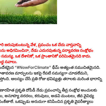
ి జరుపుకుంటున్న వేళ, ప్రపంచం ఒక చేదు వాస్తవాన్ని
ాలను అధిగమించినా, నేడు ఎదురవుతున్న పర్యావరణ సంక్షోభం
ని సమస్య. ఒక దేశానికో, ఒక ప్రాంతానికో పరిమితమైనది కాదు.
పెద్ద సవాలు.
వ సందేశమైన “#NowForClimate” థీమ్ అత్యంత సముచితమైనది.
వాతావరణ మార్పులను ఇకపై రేపటి సమస్యగా చూడలేమని,
ోంది. ఆలస్యం చేసే ప్రతి రోజు భవిష్యత్తు తరాలకు మరింత భారాన్ని
షణారహిత ప్రకృతి దోపిడీ నేడు ప్రపంచాన్ని తీవ్ర సంక్షోభ అంచులకు
ంగాలు, అనూహ్య వరదలు, కరువులు, అడవి మంటలు, జీవ వైవిధ్య
 సంకేతాలే. ఒకప్పుడు అరుదుగా కనిపించిన ప్రకృతి వైపరీత్యాలు