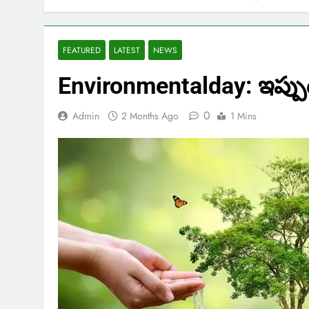
FEATURED
LATEST
NEWS
Environmentalday: ఇప్పు
0
Admin
2 Months Ago
1 Mins