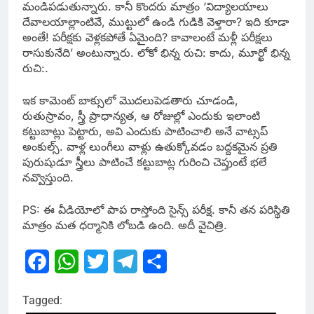
మండిపడుతున్నారు. కానీ కొందరు మాత్రం ‘విద్యాలయాలు
దేవాలయాల్లాంటివే, ముట్టులో ఉండి గుడికి వెళ్తారా? ఇది కూడా
అంతే! పరీక్షకు వెళ్లకపోతే ఏమైంది? కావాలంటే మళ్లీ పరీక్షలు
రాసుకునేది’ అంటున్నారు. లోకో భిన్న రుచి: కాదు, మూర్ఖో భిన్న
రుచి:.
ఇక కామెంట్ బాక్సులో మొదలుపెడతారు చూడండి,
రుతుస్రావం, స్త్రీ ప్రాధాన్యత, ఆ రోజుల్లో ఎందుకు ఇలాంటి
కట్టుబాట్లు పెట్టారు, అవి ఎందుకు పాటించాలి అనే వాట్సప్
అంకుల్స్. వాళ్ల లుంగీలు వాళ్లు ఉతుక్కోవడం బద్దకమైన ప్రతి
పురుషుడూ స్త్రీలు పాటించే కట్టుబాట్ల గురించి చెప్తుంటే భలే
నవ్వొస్తుంది.
PS: ఈ వీడియోలో పాప రాస్తోంది సైన్స్ పరీక్ష. కానీ తన పరిస్థితి
మాత్రం మత ధర్మానికి లోబడి ఉంది. అదీ వైచిత్రి.
Facebook
WhatsApp
Twitter
Telegram
Share
Tagged: