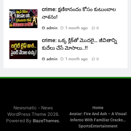
crime: క్షణికానందం కోసం కుటుంబాల
నాశనం!
admin
1 month ago
0
crime: ఒక్క క్లిక్‌తో మొదలై… జీవితాన్ని
కుదేలు చేసే మోసాలు..!!
admin
1 month ago
0
Newsmatic - News
Home
WordPress Theme 2026.
Avatar: Fire And Ash – A Visual
Inferno With Familiar Cracks…
Powered By
.
BlazeThemes
Sports
Entertainment