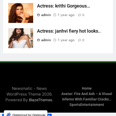
Actress: krithi Gorgeous…
admin
1 year ago
0
Actress: janhvi fiery hot looks..
admin
1 year ago
0
Newsmatic - News
Home
WordPress Theme 2026.
Avatar: Fire And Ash – A Visual
Inferno With Familiar Cracks…
Powered By
.
BlazeThemes
Sports
Entertainment
Facebook
WhatsApp
Twitter
Telegram
Share
Optimized by Optimole