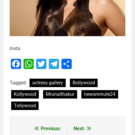
Insta
Facebook
WhatsApp
Twitter
Telegram
Share
Tagged:
actress gallery
Bollywood
Kollywood
Mrunalthakur
newsminute24
Tollywood
Previous:
Next:
Post