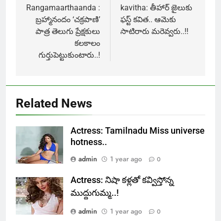
navigation
Rangamaarthaanda :
kavitha: తీహార్ జైలుకు
బ్రహ్మానందం ‘చక్రపాణి’
ఫస్ట్ కవిత.. ఆమెకు
పాత్ర తెలుగు ప్రేక్షకులు
సాటిరారు మరెవ్వరు..!!
కలకాలం
గుర్తుపెట్టుకుంటారు..!
Related News
Actress: Tamilnadu Miss universe
hotness..
admin
1 year ago
0
Actress: నిషా కళ్లతో కవ్విస్తోన్న
ముద్దుగుమ్మ..!
admin
1 year ago
0